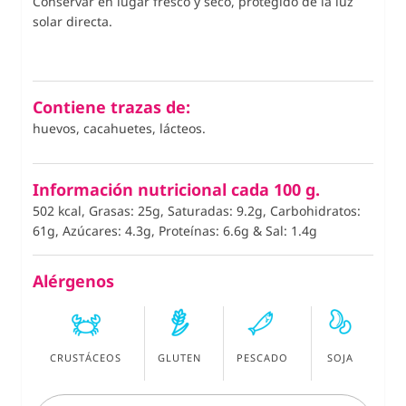
Conservar en lugar fresco y seco, protegido de la luz
solar directa.
Contiene trazas de:
huevos, cacahuetes, lácteos.
Información nutricional cada 100 g.
502 kcal, Grasas: 25g, Saturadas: 9.2g, Carbohidratos:
61g, Azúcares: 4.3g, Proteínas: 6.6g
&
Sal: 1.4g
Alérgenos
CRUSTÁCEOS
GLUTEN
PESCADO
SOJA