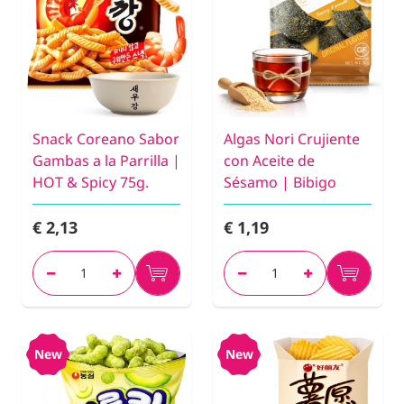
Snack Coreano Sabor
Algas Nori Crujiente
Gambas a la Parrilla |
con Aceite de
HOT & Spicy 75g.
Sésamo | Bibigo
€ 2,13
€ 1,19
New
New