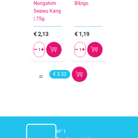
Nongshim
Bibigo
Seawu Kang
| 75g.
2,13
1,19




€ 3.32
Nº 1