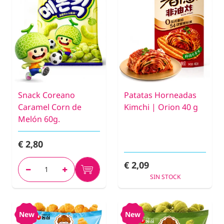
Snack Coreano
Patatas Horneadas
Caramel Corn de
Kimchi | Orion 40 g
Melón 60g.
€ 2,80
€ 2,09
SIN STOCK
New
New