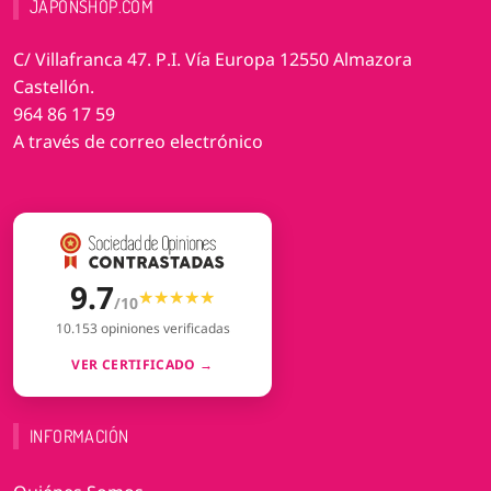
JAPONSHOP.COM
C/ Villafranca 47. P.I. Vía Europa 12550 Almazora
Castellón.
964 86 17 59
A través de correo electrónico
9.7
★★★★★
★★★★★
/10
10.153 opiniones verificadas
VER CERTIFICADO →
INFORMACIÓN