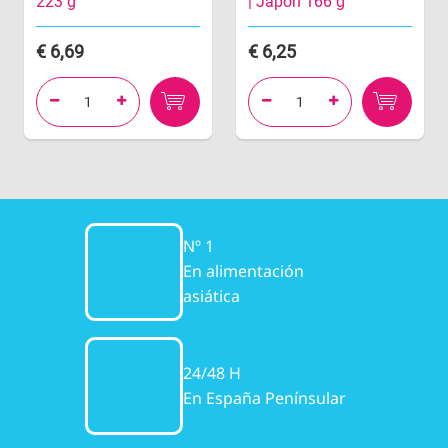
223 g
| Japón 166 g
6,69
6,25




Nº 1
En alimentación
asiática
24/48 H
En España Penínsular