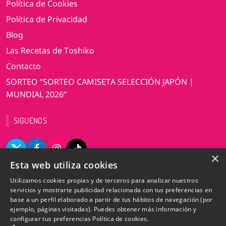
Política de Cookies
Política de Privacidad
Blog
Las Recetas de Toshiko
Contacto
SORTEO “SORTEO CAMISETA SELECCIÓN JAPÓN |
MUNDIAL 2026”
SIGUENOS
×
Esta web utiliza cookies
VERSIÓN DE ESCRITORIO
Utilizamos cookies propias y de terceros para analizar nuestros
servicios y mostrarte publicidad relacionada con tus preferencias en
base a un perfil elaborado a partir de tus hábitos de navegación (por
ejemplo, páginas visitadas). Puedes obtener más información y
©2009-2025 Totemo Market. Todos los derechos
configurar tus preferencias
Política de cookies.
reservados. CIF B12969309