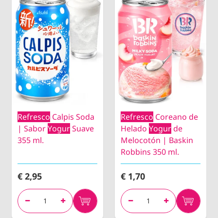
Refresco
Calpis Soda
Refresco
Coreano de
| Sabor
Yogur
Suave
Helado
Yogur
de
355 ml.
Melocotón | Baskin
Robbins 350 ml.
€ 2,95
€ 1,70