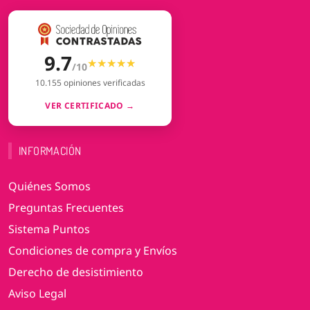
9.7
★★★★★
★★★★★
/10
10.155 opiniones verificadas
VER CERTIFICADO →
INFORMACIÓN
Quiénes Somos
Preguntas Frecuentes
Sistema Puntos
Condiciones de compra y Envíos
Derecho de desistimiento
Aviso Legal