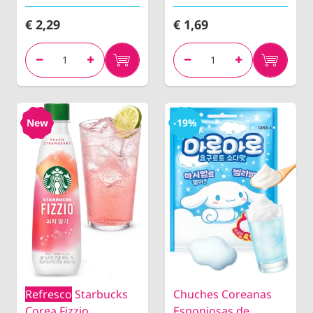
€ 2,29
€ 1,69
New
-19%
Refresco
Starbucks
Chuches Coreanas
Corea Fizzio
Esponjosas de