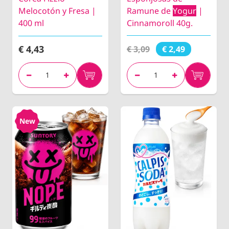
Melocotón y Fresa |
Ramune de
Yogur
|
400 ml
Cinnamoroll 40g.
€ 4,43
€ 3,09
€ 2,49
New