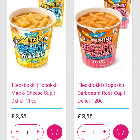
Tteokbokki (Topokki)
Tteokbokki (Topokki)
Mac & Cheese Cup |
Carbonara Rosé Cup |
Delief 115g
Delief 120g
3,55
3,55



