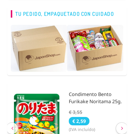
TU PEDIDO, EMPAQUETADO CON CUIDADO
to Bento
Fideos de Konjac,
 Noritama 25g.
Natural Shirataki 
Calabaza 200g.
€ 2,63
€ 2,40
do)