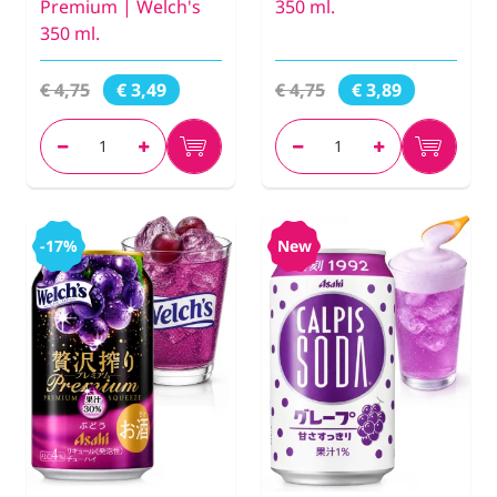
Premium | Welch's
350 ml.
350 ml.
€ 4,75
€ 4,75
€ 3,49
€ 3,89
-17%
New