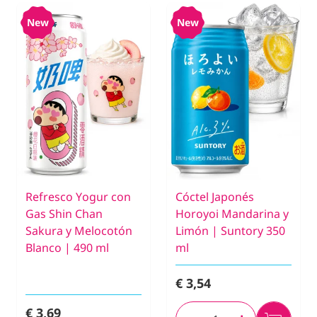
New
New
Refresco Yogur con
Cóctel Japonés
Gas Shin Chan
Horoyoi Mandarina y
Sakura y Melocotón
Limón | Suntory 350
Blanco | 490 ml
ml
€ 3,54
€ 3,69