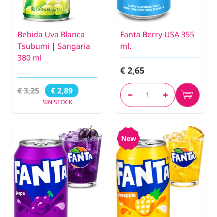
Bebida Uva Blanca
Fanta Berry USA 355
Tsubumi | Sangaria
ml.
380 ml
€ 2,65
€ 3,25
€ 2,89
SIN STOCK
New