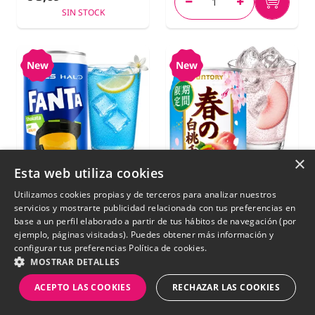
SIN STOCK
New
New
×
Esta web utiliza cookies
Utilizamos cookies propias y de terceros para analizar nuestros
servicios y mostrarte publicidad relacionada con tus preferencias en
base a un perfil elaborado a partir de tus hábitos de navegación (por
ejemplo, páginas visitadas). Puedes obtener más información y
Fanta Shokata x Xbox
Cóctel Japonés Chu-
configurar tus preferencias
Política de cookies.
Halo | 250 ml
Hi Melocotón Blanco
MOSTRAR DETALLES
| Suntory 350 ml
ACEPTO LAS COOKIES
RECHAZAR LAS COOKIES
€ 3,99