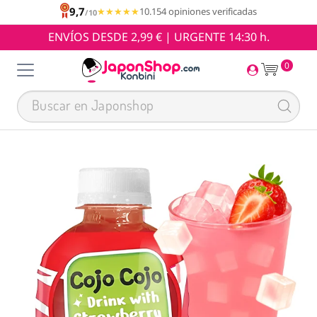
9,7
★★★★★
★★★★★
10.154 opiniones verificadas
/10
ENVÍOS DESDE 2,99 € | URGENTE 14:30 h.
0