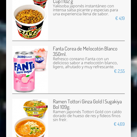
Cup | 102 g
Yakisoba japonés instantáneo con
intensa salsa picante y especias para
una experiencia llena de sabor.
€ 4,19
Fanta Corea de Melocotón Blanco
350ml.
Refresco coreano Fanta con un
delicioso sabor a melocotón blanco,
ligero, afrutado y muy refrescante.
€ 2,55
Ramen Tottori Ginza Gold | Sugakiya
Bol 109g.
Ramen japonés Tottori Gold con caldo
dorado de hueso de res y fideos finos
sin freír.
€ 4,69