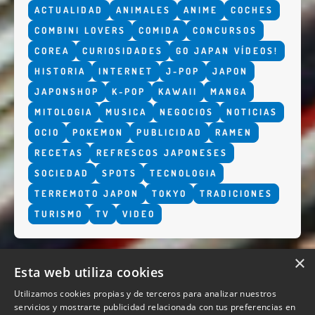
ACTUALIDAD
ANIMALES
ANIME
COCHES
COMBINI LOVERS
COMIDA
CONCURSOS
COREA
CURIOSIDADES
GO JAPAN VÍDEOS!
HISTORIA
INTERNET
J-POP
JAPON
JAPONSHOP
K-POP
KAWAII
MANGA
MITOLOGIA
MUSICA
NEGOCIOS
NOTICIAS
OCIO
POKEMON
PUBLICIDAD
RAMEN
RECETAS
REFRESCOS JAPONESES
SOCIEDAD
SPOTS
TECNOLOGIA
TERREMOTO JAPON
TOKYO
TRADICIONES
TURISMO
TV
VIDEO
×
Esta web utiliza cookies
Utilizamos cookies propias y de terceros para analizar nuestros
servicios y mostrarte publicidad relacionada con tus preferencias en