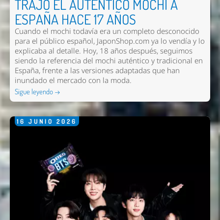
TRAJO EL AUTÉNTICO MOCHI A
ESPAÑA HACE 17 AÑOS
Cuando el mochi todavía era un completo desconocido
para el público español, JaponShop.com ya lo vendía y lo
explicaba al detalle. Hoy, 18 años después, seguimos
siendo la referencia del mochi auténtico y tradicional en
España, frente a las versiones adaptadas que han
inundado el mercado con la moda.
Sigue leyendo →
16
JUNIO
2026