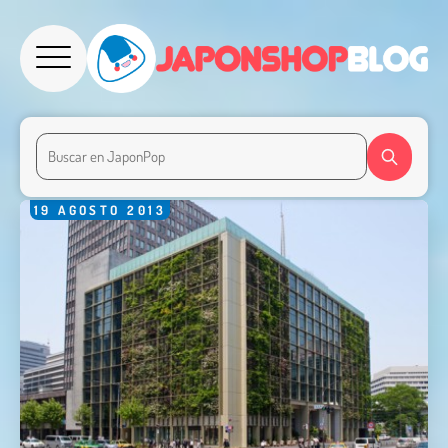
19
AGOSTO
2013