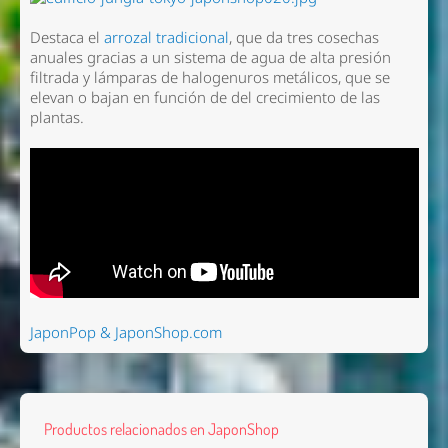
Destaca el
arrozal tradicional
, que da tres cosechas
anuales gracias a un sistema de agua de alta presión
filtrada y lámparas de halogenuros metálicos, que se
elevan o bajan en función de del crecimiento de las
plantas.
JaponPop & JaponShop.com
Productos relacionados en JaponShop