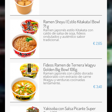
Ramen Shoyu | Estilo Kitakata | Bowl
71 g
Ramen japonés estilo Kitakata con
caldo de salsa de soja, fideos
ondulados y auténtico sabor
tradicional.
€ 2,65
Fideos Ramen de Ternera Wagyu
Golden Big Bowl 106g.
Ramen japonés con caldo dorado
elaborado con extracto de carne
Wagyu y verduras cocinadas
lentamente.
€ 3,40
Yakisoba con Salsa Picante Super