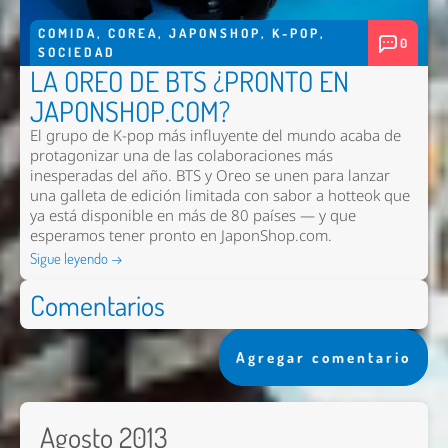
COMIDA
,
COREA
,
JAPONSHOP
,
K-POP
,
0
SOCIEDAD
LA OREO DE BTS ¿PRONTO EN
JAPONSHOP.COM?
El grupo de K-pop más influyente del mundo acaba de
protagonizar una de las colaboraciones más
inesperadas del año. BTS y Oreo se unen para lanzar
una galleta de edición limitada con sabor a hotteok que
ya está disponible en más de 80 países — y que
esperamos tener pronto en
JaponShop.com
.
Sigue leyendo →
Comentarios
Agregar comentario
Agosto 2013