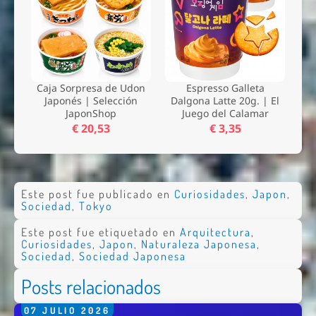
Caja Sorpresa de Udon
Espresso Galleta
Japonés | Selección
Dalgona Latte 20g. | El
JaponShop
Juego del Calamar
€ 20,53
€ 3,35
Este post fue publicado en
Curiosidades
,
Japon
,
Sociedad
,
Tokyo
Este post fue etiquetado en
Arquitectura
,
Curiosidades
,
Japon
,
Naturaleza Japonesa
,
Sociedad
,
Sociedad Japonesa
Posts relacionados
07
JULIO
2026