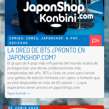
COMIDA
,
COREA
,
JAPONSHOP
,
K-POP
,
0
SOCIEDAD
LA OREO DE BTS ¿PRONTO EN
JAPONSHOP.COM?
El grupo de K-pop más influyente del mundo acaba de
protagonizar una de las colaboraciones más
inesperadas del año. BTS y Oreo se unen para lanzar
una galleta de edición limitada con sabor a hotteok que
ya está disponible en más de 80 países — y que
esperamos tener pronto en
JaponShop.com
.
Sigue leyendo →
02
JUNIO
2026