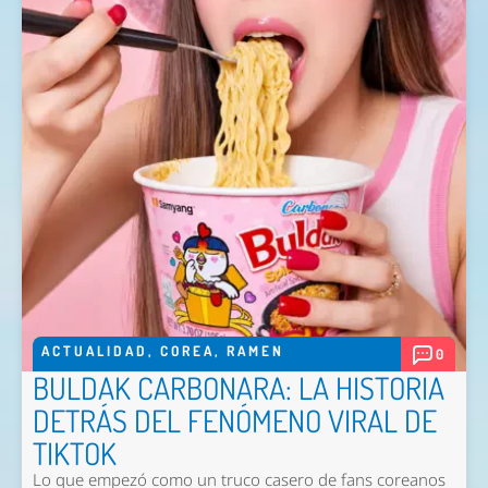
ACTUALIDAD
,
COREA
,
RAMEN
0
BULDAK CARBONARA: LA HISTORIA
DETRÁS DEL FENÓMENO VIRAL DE
TIKTOK
Lo que empezó como un truco casero de fans coreanos