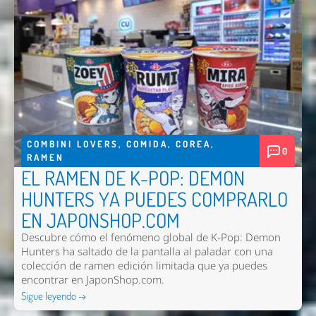
COMBINI LOVERS
,
COMIDA
,
COREA
,
0
RAMEN
EL RAMEN DE K-POP: DEMON
HUNTERS YA PUEDES COMPRARLO
EN JAPONSHOP.COM
Descubre cómo el fenómeno global de K-Pop: Demon
Hunters ha saltado de la pantalla al paladar con una
colección de ramen edición limitada que ya puedes
encontrar en JaponShop.com.
Sigue leyendo →