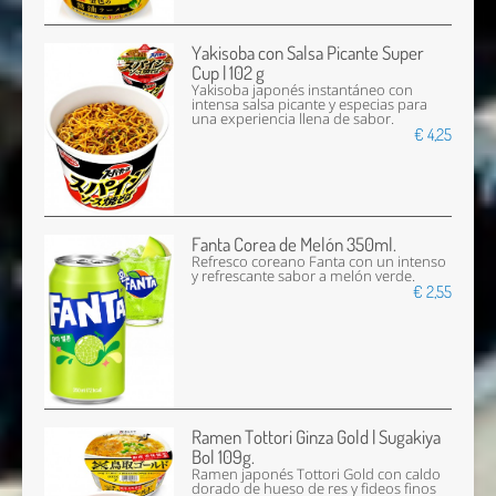
Yakisoba con Salsa Picante Super
Cup | 102 g
Yakisoba japonés instantáneo con
intensa salsa picante y especias para
una experiencia llena de sabor.
€ 4,25
Fanta Corea de Melón 350ml.
Refresco coreano Fanta con un intenso
y refrescante sabor a melón verde.
€ 2,55
Ramen Tottori Ginza Gold | Sugakiya
Bol 109g.
Ramen japonés Tottori Gold con caldo
dorado de hueso de res y fideos finos