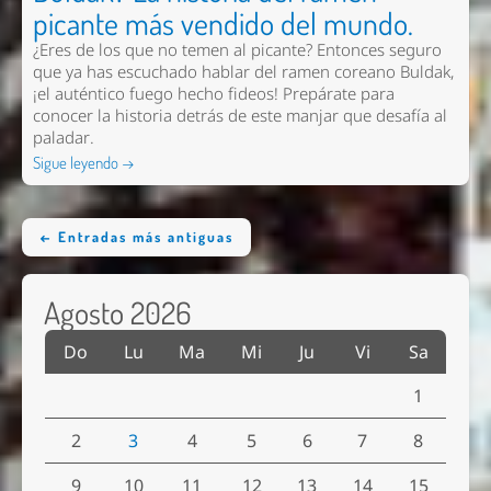
picante más vendido del mundo.
¿Eres de los que no temen al picante? Entonces seguro
que ya has escuchado hablar del ramen coreano Buldak,
¡el auténtico fuego hecho fideos! Prepárate para
conocer la historia detrás de este manjar que desafía al
paladar.
Sigue leyendo →
← Entradas más antiguas
Agosto 2026
Do
Lu
Ma
Mi
Ju
Vi
Sa
1
2
3
4
5
6
7
8
9
10
11
12
13
14
15