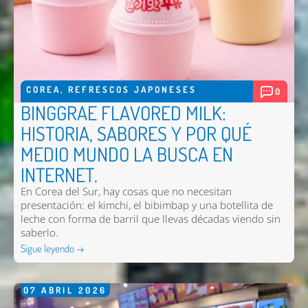
COREA
,
REFRESCOS JAPONESES
0
BINGGRAE FLAVORED MILK:
HISTORIA, SABORES Y POR QUÉ
MEDIO MUNDO LA BUSCA EN
INTERNET.
En Corea del Sur, hay cosas que no necesitan
presentación: el kimchi, el bibimbap y una botellita de
leche con forma de barril que llevas décadas viendo sin
saberlo.
Sigue leyendo →
07
ABRIL
2026