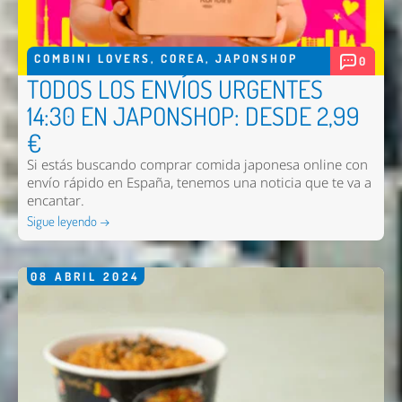
COMBINI LOVERS
,
COREA
,
JAPONSHOP
0
TODOS LOS ENVÍOS URGENTES
14:30 EN JAPONSHOP: DESDE 2,99
€
Si estás buscando comprar comida japonesa online con
envío rápido en España, tenemos una noticia que te va a
encantar.
Sigue leyendo →
08
ABRIL
2024