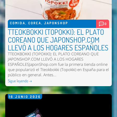
COMIDA
,
COREA
,
JAPONSHOP
0
TTEOKBOKKI (TOPOKKI): EL PLATO
COREANO QUE JAPONSHOP.COM
LLEVÓ A LOS HOGARES ESPAÑOLES
TTEOKBOKKI (TOPOKKI): EL PLATO COREANO QUE
JAPONSHOP.COM LLEVÓ A LOS HOGARES
ESPAÑOLESJaponShop.com fue la primera tienda online
que popularizó el Tteokbokki (Topokki) en España para el
público en general. Antes...
Sigue leyendo →
16
JUNIO
2026