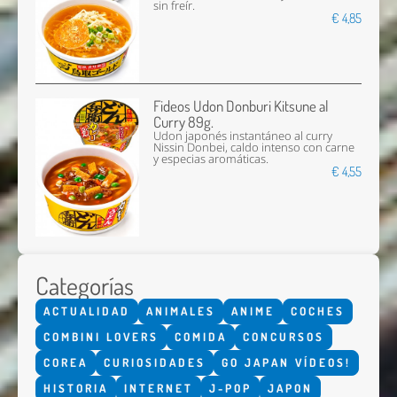
sin freír.
€ 4,85
Fideos Udon Donburi Kitsune al
Curry 89g.
Udon japonés instantáneo al curry
Nissin Donbei, caldo intenso con carne
y especias aromáticas.
€ 4,55
Categorías
ACTUALIDAD
ANIMALES
ANIME
COCHES
COMBINI LOVERS
COMIDA
CONCURSOS
COREA
CURIOSIDADES
GO JAPAN VÍDEOS!
HISTORIA
INTERNET
J-POP
JAPON