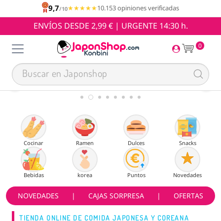
9,7
★★★★★
★★★★★
10.153 opiniones verificadas
/10
ENVÍOS DESDE 2,99 € | URGENTE 14:30 h.
0
Cocinar
Ramen
Dulces
Snacks
Bebidas
korea
Puntos
Novedades
NOVEDADES
|
CAJAS SORPRESA
|
OFERTAS
TIENDA ONLINE DE COMIDA JAPONESA Y COREANA