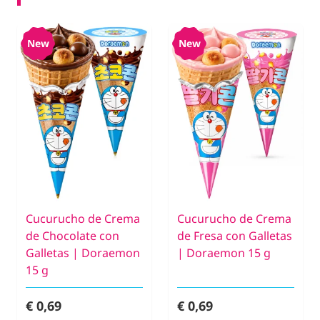
New
New
¡IR!
¡IR!
¡IR!
¡IR!
¡IR!
¡IR!
¡IR!
¡IR!
Cucurucho de Crema
Cucurucho de Crema
de Chocolate con
de Fresa con Galletas
Galletas | Doraemon
| Doraemon 15 g
15 g
€ 0,69
€ 0,69