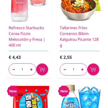
Refresco Starbucks
Tallarines Fríos
Corea Fizzio
Coreanos Bibim
Melocotón y Fresa |
Kalguksu Picante 128
400 ml
g
€ 4,43
€ 2,55
New
New