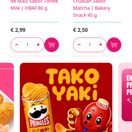
de Maíz Sabor Toffee
Cruasán Sabor
Milk | HBAF 80 g
Matcha | Bakery
Snack 45 g
€ 2,99
€ 2,50