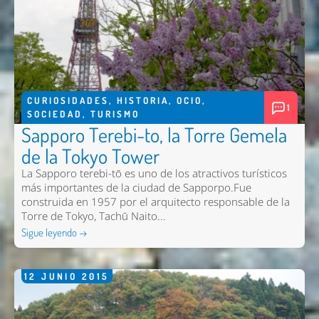
CURIOSIDADES
,
HISTORIA
,
OCIO
,
1
SOCIEDAD
,
TURISMO
Sapporo Terebi-to, la Torre Gemela
de la Tokyo Tower
La Sapporo terebi-tō es uno de los atractivos turísticos
más importantes de la ciudad de Sapporpo.Fue
construida en 1957 por el arquitecto responsable de la
Torre de Tokyo, Tachū Naito...
Sigue leyendo →
12
JUNIO
2015