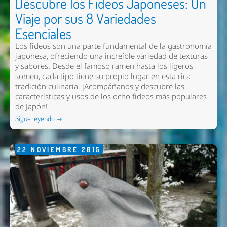
Descubre los Fideos Japoneses: Un
Viaje por sus 8 Variedades
Esenciales
Los fideos son una parte fundamental de la gastronomía
japonesa, ofreciendo una increíble variedad de texturas
y sabores. Desde el famoso ramen hasta los ligeros
somen, cada tipo tiene su propio lugar en esta rica
tradición culinaria. ¡Acompáñanos y descubre las
características y usos de los ocho fideos más populares
de Japón!
Sigue leyendo →
22
NOVIEMBRE
2015