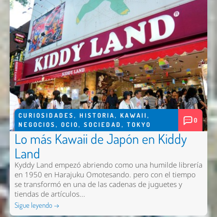
CURIOSIDADES
,
HISTORIA
,
KAWAII
,
0
NEGOCIOS
,
OCIO
,
SOCIEDAD
,
TOKYO
Lo más Kawaii de Japón en Kiddy
Land
Kyddy Land empezó abriendo como una humilde librería
en 1950 en Harajuku Omotesando. pero con el tiempo
se transformó en una de las cadenas de juguetes y
tiendas de artículos...
Sigue leyendo →