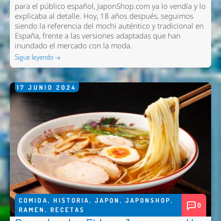
para el público español, JaponShop.com ya lo vendía y lo
explicaba al detalle. Hoy, 18 años después, seguimos
siendo la referencia del mochi auténtico y tradicional en
España, frente a las versiones adaptadas que han
inundado el mercado con la moda.
Sigue leyendo →
17
JUNIO
2024
COMIDA
,
HISTORIA
,
JAPON
,
JAPONSHOP
,
0
RAMEN
,
RECETAS