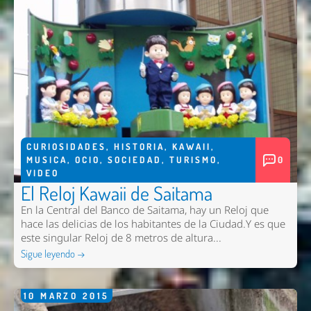
CURIOSIDADES
,
HISTORIA
,
KAWAII
,
MUSICA
,
OCIO
,
SOCIEDAD
,
TURISMO
,
0
VIDEO
El Reloj Kawaii de Saitama
En la Central del Banco de Saitama, hay un Reloj que
hace las delicias de los habitantes de la Ciudad.Y es que
este singular Reloj de 8 metros de altura...
Sigue leyendo →
10
MARZO
2015