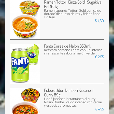
Ramen Tottori Ginza Gold | Sugakiya
Bol 109g.
Ramen japonés Tottori Gold con caldo
dorado de hueso de res y fideos finos
sin freír.
€ 4,69
Fanta Corea de Melón 350ml.
Refresco coreano Fanta con un intenso
y refrescante sabor a melón verde.
€ 2,55
Fideos Udon Donburi Kitsune al
Curry 89g.
Udon japonés instantáneo al curry
Nissin Donbei, caldo intenso con carne
y especias aromáticas.
€ 4,55