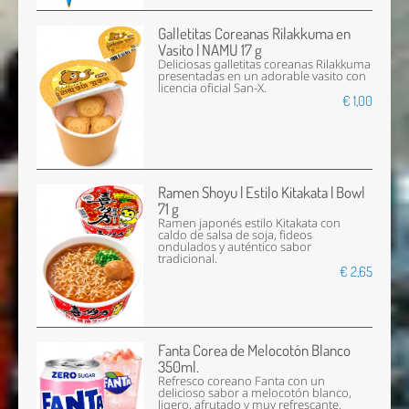
Galletitas Coreanas Rilakkuma en
Vasito | NAMU 17 g
Deliciosas galletitas coreanas Rilakkuma
presentadas en un adorable vasito con
licencia oficial San-X.
€ 1,00
Ramen Shoyu | Estilo Kitakata | Bowl
71 g
Ramen japonés estilo Kitakata con
caldo de salsa de soja, fideos
ondulados y auténtico sabor
tradicional.
€ 2,65
Fanta Corea de Melocotón Blanco
350ml.
Refresco coreano Fanta con un
delicioso sabor a melocotón blanco,
ligero, afrutado y muy refrescante.