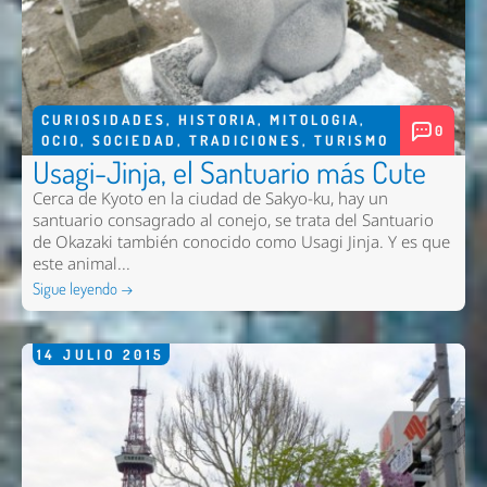
CURIOSIDADES
,
HISTORIA
,
MITOLOGIA
,
0
OCIO
,
SOCIEDAD
,
TRADICIONES
,
TURISMO
Usagi-Jinja, el Santuario más Cute
Cerca de Kyoto en la ciudad de Sakyo-ku, hay un
santuario consagrado al conejo, se trata del Santuario
de Okazaki también conocido como Usagi Jinja. Y es que
este animal...
Sigue leyendo →
14
JULIO
2015