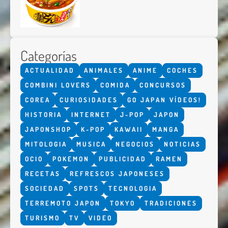
Categorías
ACTUALIDAD
ANIMALES
ANIME
COCHES
COMBINI LOVERS
COMIDA
CONCURSOS
COREA
CURIOSIDADES
GO JAPAN VÍDEOS!
HISTORIA
INTERNET
J-POP
JAPON
JAPONSHOP
K-POP
KAWAII
MANGA
MITOLOGIA
MUSICA
NEGOCIOS
NOTICIAS
OCIO
POKEMON
PUBLICIDAD
RAMEN
RECETAS
REFRESCOS JAPONESES
SOCIEDAD
SPOTS
TECNOLOGIA
TERREMOTO JAPON
TOKYO
TRADICIONES
TURISMO
TV
VIDEO