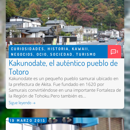
CURIOSIDADES
,
HISTORIA
,
KAWAII
,
1
NEGOCIOS
,
OCIO
,
SOCIEDAD
,
TURISMO
Kakunodate, el auténtico pueblo de
Totoro
Kakunodate es un pequeño pueblo samurai ubicado en
la prefectura de Akita. Fue fundado en 1620 por
Samurais convirtiéndose en una importante Fortaleza de
la Región de Tohoku.Pero también es...
Sigue leyendo →
19
MARZO
2015