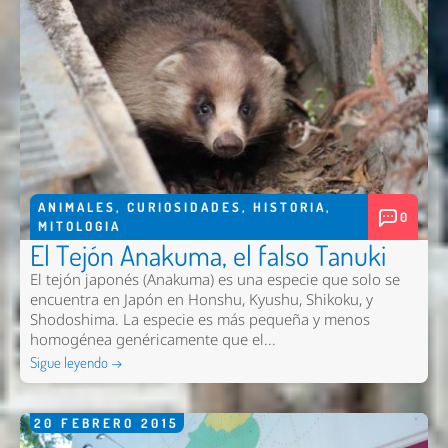
ANIMALES
,
CURIOSIDADES
,
HISTORIA
,
0
MITOLOGIA
El Tejón Anakuma, el falso Tanuki
El tejón japonés (Anakuma) es una especie que solo se
encuentra en Japón en Honshu, Kyushu, Shikoku, y
Shodoshima. La especie es más pequeña y menos
homogénea genéricamente que el...
Sigue leyendo →
20
FEBRERO
2015