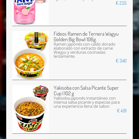
€ 2,55
Fideos Ramen de Ternera Wagyu
Golden Big Bowl 106g.
Ramen japonés con caldo dorado
elaborado con extracto de carne
Wagyu y verduras cocinadas
lentamente.
€ 3,40
Yakisoba con Salsa Picante Super
Cup | 102 g
Yakisoba japonés instantáneo con
intensa salsa picante y especias para
una experiencia llena de sabor.
€ 4,19