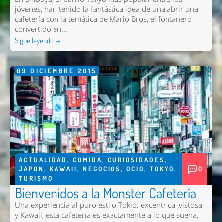
jóvenes, han tenido la fantástica idea de una abrir una
cafetería con la temática de Mario Bros, el fontanero
convertido en...
Sigue leyendo →
09
DICIEMBRE
2015
ACTUALIDAD
,
COMIDA
,
CURIOSIDADES
,
JAPON
,
KAWAII
,
NEGOCIOS
,
OCIO
,
TOKYO
,
0
TURISMO
Bienvenidos a la Monster Cafetería
Una experiencia al puro estilo Tokio: excentrica ,vistosa
y Kawaii, esta cafetería es exactamente a lo que suena,