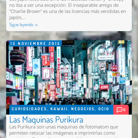
no iba a ser una excepción. El inseparable amigo de
"Charlie Brown" es una de las licencias más vendidas en
Japón,...
Sigue leyendo →
13
NOVIEMBRE
2015
CURIOSIDADES
,
KAWAII
,
NEGOCIOS
,
OCIO
0
Las Maquinas Purikura
Las Purikura son unas maquinas de fotomatom que
permiten retocar las imágenes e imprimirlas como