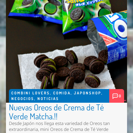
COMBINI LOVERS
,
COMIDA
,
JAPONSHOP
,
0
NEGOCIOS
,
NOTICIAS
Nuevas Oreos de Crema de Té
Verde Matcha.!!
Desde Japón nos llega esta variedad de Oreos tan
extraordinaria, mini Oreos de Crema de Té Verde