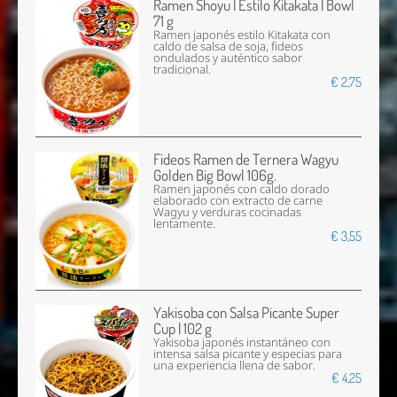
Ramen Shoyu | Estilo Kitakata | Bowl
71 g
Ramen japonés estilo Kitakata con
caldo de salsa de soja, fideos
ondulados y auténtico sabor
tradicional.
€ 2,75
Fideos Ramen de Ternera Wagyu
Golden Big Bowl 106g.
Ramen japonés con caldo dorado
elaborado con extracto de carne
Wagyu y verduras cocinadas
lentamente.
€ 3,55
Yakisoba con Salsa Picante Super
Cup | 102 g
Yakisoba japonés instantáneo con
intensa salsa picante y especias para
una experiencia llena de sabor.
€ 4,25