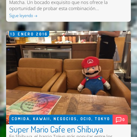
Matcha. Un bocado exquisito que nos ofrece la
oportunidad de probar esta combinación...
Sigue leyendo →
13
ENERO
2016
COMIDA
,
KAWAII
,
NEGOCIOS
,
OCIO
,
TOKYO
0
Super Mario Cafe en Shibuya
En Shibuya, el barrio Tokyo más popular entre los