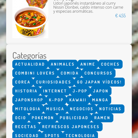
Udon japonés instantáneo al curry
Nissin Donbei, caldo intenso con carne
y especias aromáticas.
€ 4,55
Categorías
ACTUALIDAD
ANIMALES
ANIME
COCHES
COMBINI LOVERS
COMIDA
CONCURSOS
COREA
CURIOSIDADES
GO JAPAN VÍDEOS!
HISTORIA
INTERNET
J-POP
JAPON
JAPONSHOP
K-POP
KAWAII
MANGA
MITOLOGIA
MUSICA
NEGOCIOS
NOTICIAS
OCIO
POKEMON
PUBLICIDAD
RAMEN
RECETAS
REFRESCOS JAPONESES
SOCIEDAD
SPOTS
TECNOLOGIA