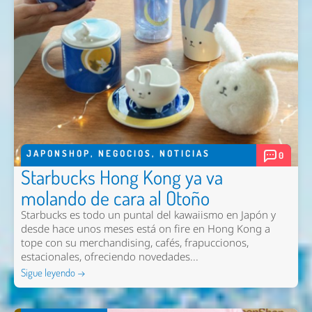
JAPONSHOP
,
NEGOCIOS
,
NOTICIAS
0
Starbucks Hong Kong ya va
molando de cara al Otoño
Starbucks es todo un puntal del kawaiismo en Japón y
desde hace unos meses está on fire en Hong Kong a
tope con su merchandising, cafés, frapuccionos,
estacionales, ofreciendo novedades...
Sigue leyendo →