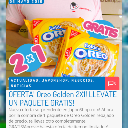
06
MAYO
2016
ACTUALIDAD
,
JAPONSHOP
,
NEGOCIOS
,
0
NOTICIAS
OFERTA! Oreo Golden 2X1! LLEVATE
UN PAQUETE GRATIS!
Nueva oferta sorprendente en JaponShop.com! Ahora
por la compra de 1 paquete de Oreo Golden rebajado
de precio, te llevas otro completamente
GRATIS!Aprovecha esta oferta de tiempo limitado.Y