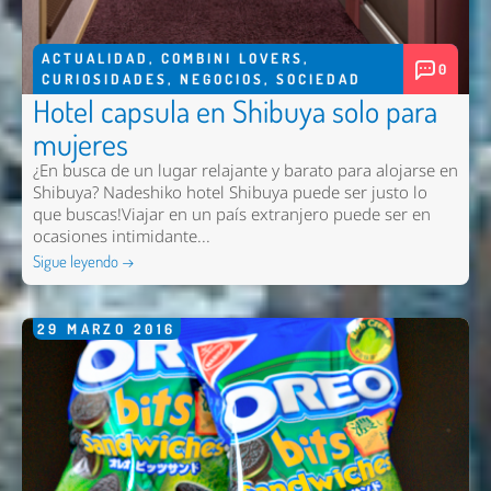
ACTUALIDAD
,
COMBINI LOVERS
,
0
CURIOSIDADES
,
NEGOCIOS
,
SOCIEDAD
Hotel capsula en Shibuya solo para
mujeres
¿En busca de un lugar relajante y barato para alojarse en
Shibuya? Nadeshiko hotel Shibuya puede ser justo lo
que buscas!Viajar en un país extranjero puede ser en
ocasiones intimidante...
Sigue leyendo →
29
MARZO
2016