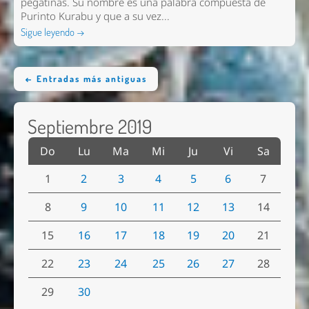
pegatinas. Su nombre es una palabra compuesta de
Purinto Kurabu y que a su vez...
Sigue leyendo →
← Entradas más antiguas
Septiembre 2019
Do
Lu
Ma
Mi
Ju
Vi
Sa
1
2
3
4
5
6
7
8
9
10
11
12
13
14
15
16
17
18
19
20
21
22
23
24
25
26
27
28
29
30