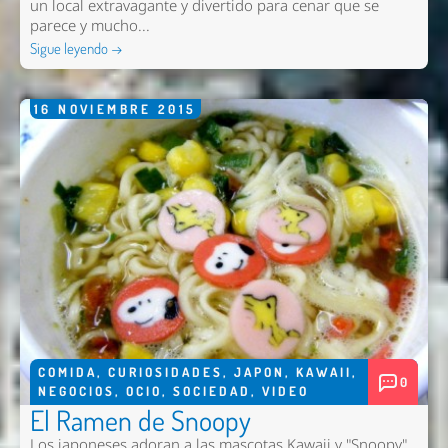
un local extravagante y divertido para cenar que se
parece y mucho...
Sigue leyendo →
16
NOVIEMBRE
2015
COMIDA
,
CURIOSIDADES
,
JAPON
,
KAWAII
,
0
NEGOCIOS
,
OCIO
,
SOCIEDAD
,
VIDEO
El Ramen de Snoopy
Los japoneses adoran a las mascotas Kawaii y "Snoopy"