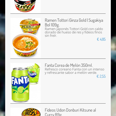
Ramen Tottori Ginza Gold | Sugakiya
Bol 109g.
Ramen japonés Tottori Gold con caldo
dorado de hueso de res y fideos finos
sin freír.
€ 4,85
Fanta Corea de Melón 350ml.
Refresco coreano Fanta con un intenso
y refrescante sabor a melón verde.
€ 2,55
Fideos Udon Donburi Kitsune al
Curry 89g.