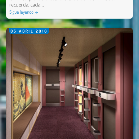
recuerda, cada...
Sigue leyendo →
05
ABRIL
2016