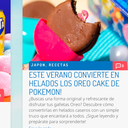
JAPON
,
RECETAS
0
ESTE VERANO CONVIERTE EN
HELADOS LOS OREO CAKE DE
POKEMON!
0
¿Buscas una forma original y refrescante de
disfrutar tus galletas Oreo? Descubre cómo
convertirlas en helados caseros con un simple
truco que encantará a todos. ¡Sigue leyendo y
prepárate para sorprenderte!