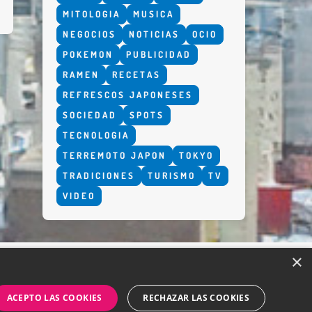
MITOLOGIA
MUSICA
NEGOCIOS
NOTICIAS
OCIO
POKEMON
PUBLICIDAD
RAMEN
RECETAS
REFRESCOS JAPONESES
SOCIEDAD
SPOTS
TECNOLOGIA
TERREMOTO JAPON
TOKYO
TRADICIONES
TURISMO
TV
VIDEO
×
ACEPTO LAS COOKIES
RECHAZAR LAS COOKIES