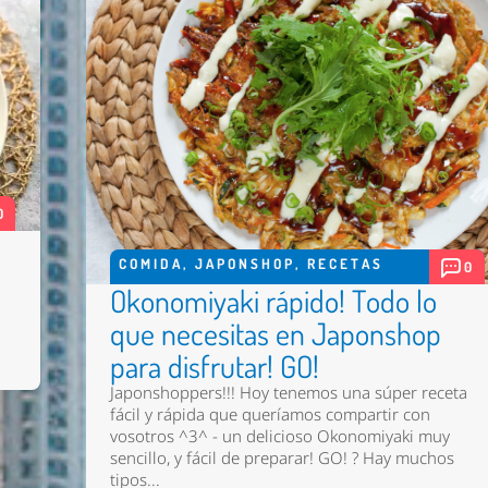
0
COMIDA
,
JAPONSHOP
,
RECETAS
0
Okonomiyaki rápido! Todo lo
que necesitas en Japonshop
para disfrutar! GO!
Japonshoppers!!! Hoy tenemos una súper receta
fácil y rápida que queríamos compartir con
vosotros ^3^ - un delicioso Okonomiyaki muy
sencillo, y fácil de preparar! GO! ? Hay muchos
tipos...