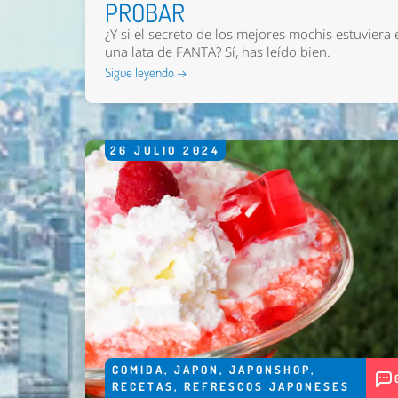
PROBAR
¿Y si el secreto de los mejores mochis estuviera 
una lata de FANTA? Sí, has leído bien.
Sigue leyendo →
26
JULIO
2024
COMIDA
,
JAPON
,
JAPONSHOP
,
RECETAS
,
REFRESCOS JAPONESES