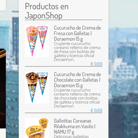
Productos en
JaponShop
Cucurucho de Crema de
Fresa con Galletas |
Doraemon 15 g
Crujiente cucurucho
coreano relleno de crema
de fresa con bolitas de
galleta y licencia oficial
Doraemon.
€ 0,69
Cucurucho de Crema de
Chocolate con Galletas |
Doraemon 15 g
Crujiente cucurucho
coreano relleno de crema
de chocolate con bolitas
de galleta y licencia oficial
Doraemon.
€ 0,69
Galletitas Coreanas
Rilakkuma en Vasito |
NAMU 17 g
Deliciosas galletitas