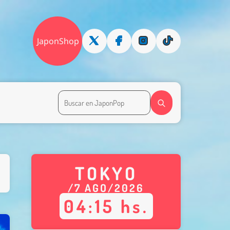
JaponShop
TOKYO
/
7
AGO
/
2026
04
:
15
hs.