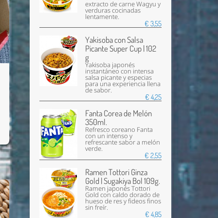
extracto de carne Wagyu y
verduras cocinadas
lentamente.
€ 3,55
Yakisoba con Salsa
Picante Super Cup | 102
g
Yakisoba japonés
instantáneo con intensa
salsa picante y especias
para una experiencia llena
de sabor.
€ 4,25
Fanta Corea de Melón
350ml.
Refresco coreano Fanta
con un intenso y
refrescante sabor a melón
verde.
€ 2,55
Ramen Tottori Ginza
Gold | Sugakiya Bol 109g.
Ramen japonés Tottori
Gold con caldo dorado de
hueso de res y fideos finos
sin freír.
€ 4,85