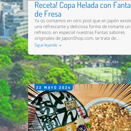
Receta! Copa Helada con Fanta
de Fresa
Ya os contamos en otro post que en Japón exist
una refrescante y deliciosa forma de tomarte un
refresco, en especial nuestras Fantas sabores
originales de JaponShop.com, se trata de...
Sigue leyendo →
22
MAYO
2024