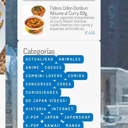
Fideos Udon Donburi
Kitsune al Curry 89g.
Udon japonés instantáneo
al curry Nissin Donbei,
caldo intenso con carne y
especias aromáticas.
€ 4,55
Categorías
ACTUALIDAD
ANIMALES
ANIME
COCHES
COMBINI LOVERS
COMIDA
CONCURSOS
COREA
CURIOSIDADES
GO JAPAN VÍDEOS!
HISTORIA
INTERNET
J-POP
JAPON
JAPONSHOP
K-POP
KAWAII
MANGA