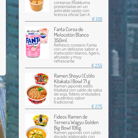
coreanas Rilakkuma
presentadas en un
adorable vasito con
licencia oficial San-X.
€ 1,00
Fanta Corea de
Melocotón Blanco
350ml.
Refresco coreano Fanta
con un delicioso sabor a
melocotón blanco, ligero,
afrutado y muy
refrescante.
€ 2,55
Ramen Shoyu | Estilo
Kitakata | Bowl 71 g
Ramen japonés estilo
Kitakata con caldo de salsa
de soja, fideos ondulados
y auténtico sabor
tradicional.
€ 2,75
Fideos Ramen de
Ternera Wagyu Golden
Big Bowl 106g.
Ramen japonés con caldo
dorado elaborado con