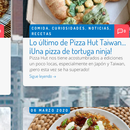
COMIDA
,
CURIOSIDADES
,
NOTICIAS
,
0
0
RECETAS
Lo último de Pizza Hut Taiwan…
¡Una pizza de tortuga ninja!
Pizza Hut nos tiene acostumbrados a ediciones
un poco locas, especialmente en Japón y Taiwan,
¡pero esta vez se ha superado!
Sigue leyendo →
06
MARZO
2020