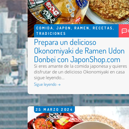
COMIDA
,
JAPON
,
RAMEN
,
RECETAS
,
TRADICIONES
Prepara un delicioso
Okonomiyaki de Ramen Udon
Donbei con JaponShop.com
Si eres amante de la comida japonesa y quieres
disfrutar de un delicioso Okonomiyaki en casa
sigue leyendo…
Sigue leyendo →
25
MARZO
2024