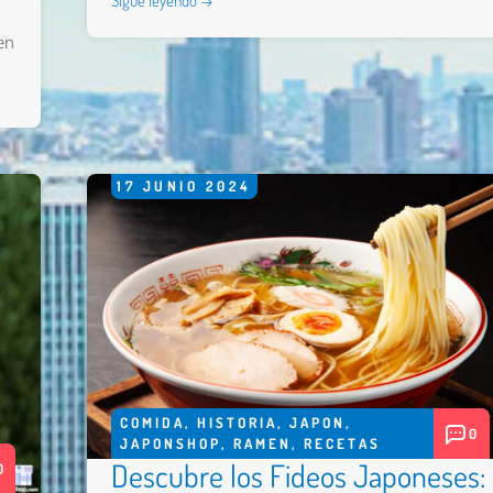
Sigue leyendo →
en
17
JUNIO
2024
COMIDA
,
HISTORIA
,
JAPON
,
0
JAPONSHOP
,
RAMEN
,
RECETAS
Descubre los Fideos Japoneses:
0