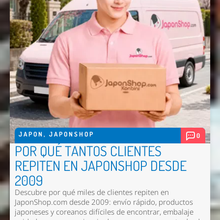
JAPON
,
JAPONSHOP
0
POR QUÉ TANTOS CLIENTES
REPITEN EN JAPONSHOP DESDE
2009
Descubre por qué miles de clientes repiten en
JaponShop.com desde 2009: envío rápido, productos
japoneses y coreanos difíciles de encontrar, embalaje