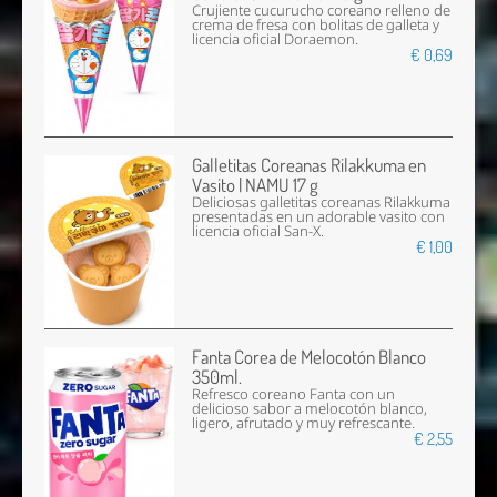
Crujiente cucurucho coreano relleno de
crema de fresa con bolitas de galleta y
licencia oficial Doraemon.
€ 0,69
Galletitas Coreanas Rilakkuma en
Vasito | NAMU 17 g
Deliciosas galletitas coreanas Rilakkuma
presentadas en un adorable vasito con
licencia oficial San-X.
€ 1,00
Fanta Corea de Melocotón Blanco
350ml.
Refresco coreano Fanta con un
delicioso sabor a melocotón blanco,
ligero, afrutado y muy refrescante.
€ 2,55