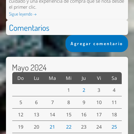
cuidado y una experiencia de compra que se nota desde
el primer clic.
Sigue leyendo →
Comentarios
Agregar comentario
Mayo 2024
Do
Lu
Ma
Mi
Ju
Vi
Sa
1
2
3
4
5
6
7
8
9
10
11
12
13
14
15
16
17
18
19
20
21
22
23
24
25