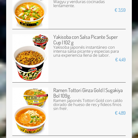
Wagyu y verduras cocinadas
lentamente.
€ 3,59
Yakisoba con Salsa Picante Super
Cup | 102 g
Yakisoba japonés instantáneo con
intensa salsa picante y especias para
una experiencia llena de sabor.
€ 4,49
Ramen Tottori Ginza Gold | Sugakiya
Bol 109g.
Ramen japonés Tottori Gold con caldo
dorado de hueso de res y fideos finos
sin freír.
€ 4,89