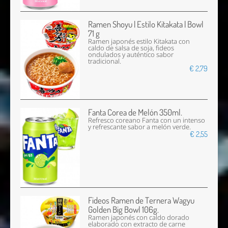
Ramen Shoyu | Estilo Kitakata | Bowl
71 g
Ramen japonés estilo Kitakata con
caldo de salsa de soja, fideos
ondulados y auténtico sabor
tradicional.
€ 2,79
Fanta Corea de Melón 350ml.
Refresco coreano Fanta con un intenso
y refrescante sabor a melón verde.
€ 2,55
Fideos Ramen de Ternera Wagyu
Golden Big Bowl 106g.
Ramen japonés con caldo dorado
elaborado con extracto de carne