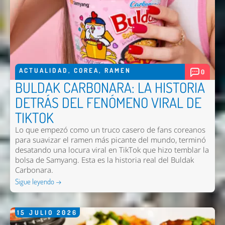
Nombre *
Email *
ACTUALIDAD
,
COREA
,
RAMEN
0
Comentario *
BULDAK CARBONARA: LA HISTORIA
DETRÁS DEL FENÓMENO VIRAL DE
TIKTOK
Lo que empezó como un truco casero de fans coreanos
para suavizar el ramen más picante del mundo, terminó
desatando una locura viral en TikTok que hizo temblar la
bolsa de Samyang. Esta es la historia real del Buldak
Carbonara.
Sigue leyendo →
Enviar
15
JULIO
2026