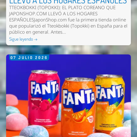
TTEOKBOKKI (TOPOKKI): EL PLATO COREANO QUE
JAPONSHOP.COM LLEVÓ A LOS HOGARES
ESPAÑOLESJaponShop.com fue la primera tienda online
que popularizó el Tteokbokki (Topokki) en España para el
público en general. Antes...
Sigue leyendo →
07
JULIO
2026