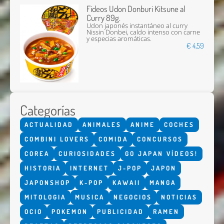
Fideos Udon Donburi Kitsune al
Curry 89g.
Udon japonés instantáneo al curry
Nissin Donbei, caldo intenso con carne
y especias aromáticas.
€ 4,59
Categorías
ACTUALIDAD
ANIMALES
ANIME
COCHES
COMBINI LOVERS
COMIDA
CONCURSOS
COREA
CURIOSIDADES
GO JAPAN VÍDEOS!
HISTORIA
INTERNET
J-POP
JAPON
JAPONSHOP
K-POP
KAWAII
MANGA
MITOLOGIA
MUSICA
NEGOCIOS
NOTICIAS
OCIO
POKEMON
PUBLICIDAD
RAMEN