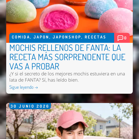
COMIDA
,
JAPON
,
JAPONSHOP
,
RECETAS
0
MOCHIS RELLENOS DE FANTA: LA
RECETA MÁS SORPRENDENTE QUE
VAS A PROBAR
¿Y si el secreto de los mejores mochis estuviera en una
lata de FANTA? Sí, has leído bien.
Sigue leyendo →
30
JUNIO
2026