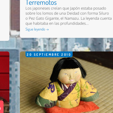
Terremotos
Los japoneses creían que Japón estaba posado
sobre los lomos de una Deidad con forma Siluro
o Pez Gato Gigante, el Namazu. La leyenda cuenta
que habitaba en las profundidades...
Sigue leyendo →
20
SEPTIEMBRE
2010
0