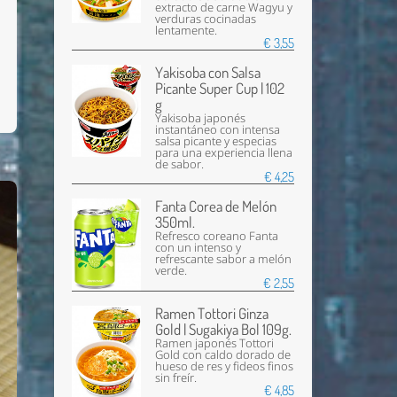
extracto de carne Wagyu y
verduras cocinadas
lentamente.
€ 3,55
Yakisoba con Salsa
Picante Super Cup | 102
g
Yakisoba japonés
instantáneo con intensa
salsa picante y especias
para una experiencia llena
de sabor.
€ 4,25
Fanta Corea de Melón
350ml.
Refresco coreano Fanta
con un intenso y
refrescante sabor a melón
verde.
€ 2,55
Ramen Tottori Ginza
Gold | Sugakiya Bol 109g.
Ramen japonés Tottori
Gold con caldo dorado de
hueso de res y fideos finos
sin freír.
€ 4,85