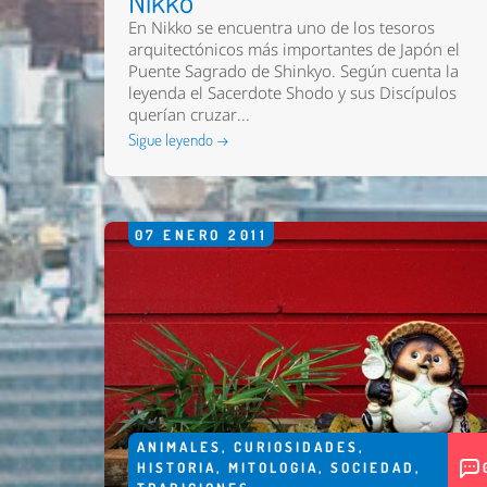
Nikko
En Nikko se encuentra uno de los tesoros
arquitectónicos más importantes de Japón el
Puente Sagrado de Shinkyo. Según cuenta la
leyenda el Sacerdote Shodo y sus Discípulos
querían cruzar...
Sigue leyendo →
07
ENERO
2011
ANIMALES
,
CURIOSIDADES
,
HISTORIA
,
MITOLOGIA
,
SOCIEDAD
,