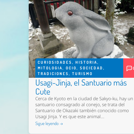
CURIOSIDADES
,
HISTORIA
,
MITOLOGIA
,
OCIO
,
SOCIEDAD
,
TRADICIONES
,
TURISMO
Usagi-Jinja, el Santuario más
Cute
Cerca de Kyoto en la ciudad de Sakyo-ku, hay un
santuario consagrado al conejo, se trata del
Santuario de Okazaki también conocido como
Usagi Jinja. Y es que este animal...
Sigue leyendo →