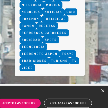
MITOLOGIA
MUSICA
NEGOCIOS
NOTICIAS
OCIO
POKEMON
PUBLICIDAD
RAMEN
RECETAS
REFRESCOS JAPONESES
SOCIEDAD
SPOTS
TECNOLOGIA
TERREMOTO JAPON
TOKYO
TRADICIONES
TURISMO
TV
VIDEO
×
ACEPTO LAS COOKIES
RECHAZAR LAS COOKIES