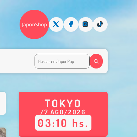
JaponShop
TOKYO
/
7
AGO
/
2026
03
:
10
hs.