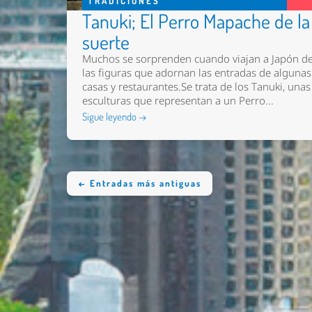
TRADICIONES
Tanuki; El Perro Mapache de la
suerte
Muchos se sorprenden cuando viajan a Japón d
las figuras que adornan las entradas de algunas
casas y restaurantes.Se trata de los Tanuki, unas
esculturas que representan a un Perro...
Sigue leyendo →
← Entradas más antiguas