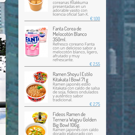
coreanas Rilakkuma
presentadas en un
adorable vasito con
licencia oficial San-X.
€ 1,00
Fanta Corea de
Melocotón Blanco
350ml.
Refresco coreano Fanta
con un delicioso sabor a
melocotón blanco, ligero,
afrutado y muy
refrescante.
€ 2,55
Ramen Shoyu | Estilo
Kitakata | Bowl 71 g
Ramen japonés estilo
Kitakata con caldo de salsa
de soja, fideos ondulados
y auténtico sabor
tradicional.
€ 2,75
Fideos Ramen de
Ternera Wagyu Golden
Big Bowl 106g.
Ramen japonés con caldo
dorado elaborado con