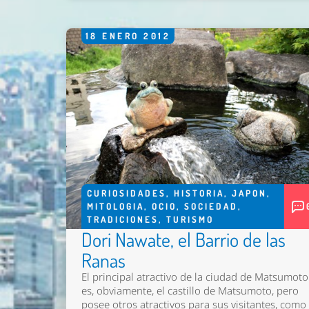
18
ENERO
2012
CURIOSIDADES
,
HISTORIA
,
JAPON
,
MITOLOGIA
,
OCIO
,
SOCIEDAD
,
TRADICIONES
,
TURISMO
Dori Nawate, el Barrio de las
Ranas
El principal atractivo de la ciudad de Matsumoto
es, obviamente, el castillo de Matsumoto, pero
posee otros atractivos para sus visitantes, como 