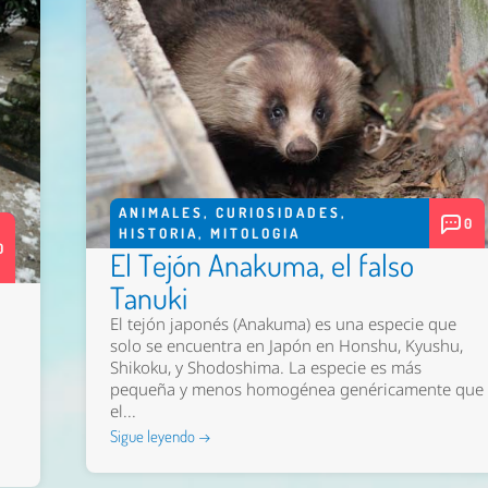
ANIMALES
,
CURIOSIDADES
,
0
HISTORIA
,
MITOLOGIA
0
El Tejón Anakuma, el falso
Tanuki
El tejón japonés (Anakuma) es una especie que
solo se encuentra en Japón en Honshu, Kyushu,
Shikoku, y Shodoshima. La especie es más
pequeña y menos homogénea genéricamente que
el...
Sigue leyendo →