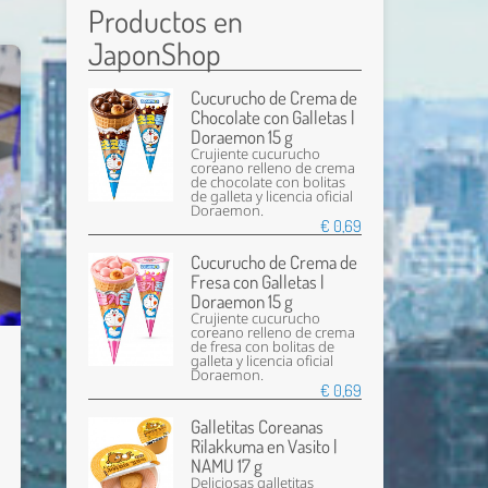
Productos en
JaponShop
Cucurucho de Crema de
Chocolate con Galletas |
Doraemon 15 g
Crujiente cucurucho
coreano relleno de crema
de chocolate con bolitas
de galleta y licencia oficial
Doraemon.
€ 0,69
Cucurucho de Crema de
Fresa con Galletas |
Doraemon 15 g
Crujiente cucurucho
coreano relleno de crema
de fresa con bolitas de
galleta y licencia oficial
Doraemon.
€ 0,69
Galletitas Coreanas
Rilakkuma en Vasito |
NAMU 17 g
Deliciosas galletitas