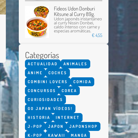
Fideos Udon Donburi
Kitsune al Curry 89g.
Udon japonés instantáneo
al curry Nissin Donbei,
caldo intenso con carne y
especias aromáticas.
€ 4,55
Categorías
ACTUALIDAD
ANIMALES
ANIME
COCHES
COMBINI LOVERS
COMIDA
CONCURSOS
COREA
CURIOSIDADES
GO JAPAN VÍDEOS!
HISTORIA
INTERNET
J-POP
JAPON
JAPONSHOP
K-POP
KAWAII
MANGA