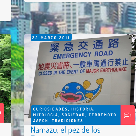
22
MARZO
2011
CURIOSIDADES
,
HISTORIA
,
0
MITOLOGIA
,
SOCIEDAD
,
TERREMOTO
1
JAPON
,
TRADICIONES
Namazu, el pez de los