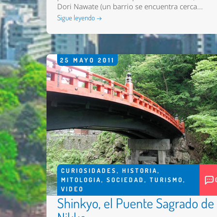
Dori Nawate (un barrio se encuentra cerca...
Sigue leyendo →
25
MAYO
2011
CURIOSIDADES
,
HISTORIA
,
MITOLOGIA
,
SOCIEDAD
,
TURISMO
,
VIDEO
Shinkyo, el Puente Sagrado de