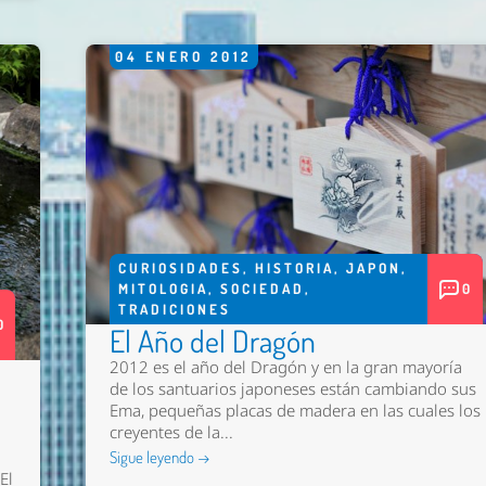
04
ENERO
2012
CURIOSIDADES
,
HISTORIA
,
JAPON
,
MITOLOGIA
,
SOCIEDAD
,
0
TRADICIONES
0
El Año del Dragón
2012 es el año del Dragón y en la gran mayoría
de los santuarios japoneses están cambiando sus
Ema, pequeñas placas de madera en las cuales los
creyentes de la...
Sigue leyendo →
El