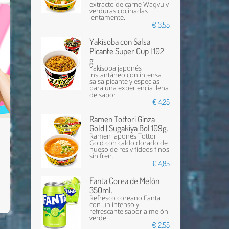
extracto de carne Wagyu y
verduras cocinadas
lentamente.
€ 3,55
Yakisoba con Salsa
Picante Super Cup | 102
g
Yakisoba japonés
instantáneo con intensa
salsa picante y especias
para una experiencia llena
de sabor.
€ 4,25
Ramen Tottori Ginza
Gold | Sugakiya Bol 109g.
Ramen japonés Tottori
Gold con caldo dorado de
hueso de res y fideos finos
sin freír.
€ 4,85
Fanta Corea de Melón
350ml.
Refresco coreano Fanta
con un intenso y
refrescante sabor a melón
verde.
€ 2,55