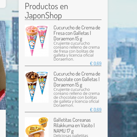
Productos en
JaponShop
Cucurucho de Crema de
Fresa con Galletas |
Doraemon 15 g
Crujiente cucurucho
coreano relleno de crema
de fresa con bolitas de
galleta y licencia oficial
Doraemon.
€ 0,69
Cucurucho de Crema de
Chocolate con Galletas |
Doraemon 15 g
Crujiente cucurucho
coreano relleno de crema
de chocolate con bolitas
de galleta y licencia oficial
Doraemon.
€ 0,69
Galletitas Coreanas
Rilakkuma en Vasito |
NAMU 17 g
Deliciosas galletitas