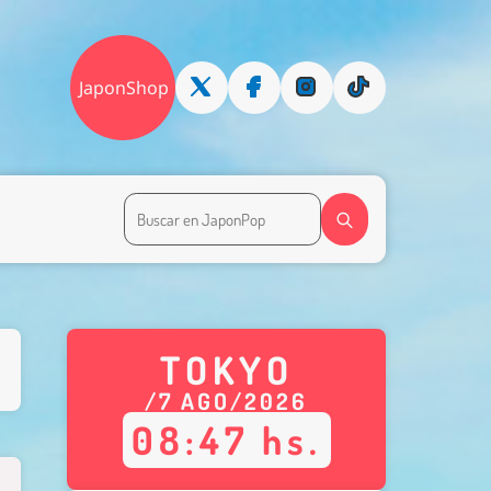
JaponShop
TOKYO
/
7
AGO
/
2026
08
:
47
hs.