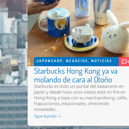
JAPONSHOP
,
NEGOCIOS
,
NOTICIAS
Starbucks Hong Kong ya va
molando de cara al Otoño
Starbucks es todo un puntal del kawaiismo en
Japón y desde hace unos meses está on fire en
Hong Kong a tope con su merchandising, cafés,
frapuccionos, estacionales, ofreciendo
novedades...
Sigue leyendo →