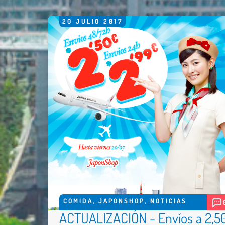
20
JULIO
2017
COMIDA
,
JAPONSHOP
,
NOTICIAS
ACTUALIZACIÓN - Envíos a 2,5