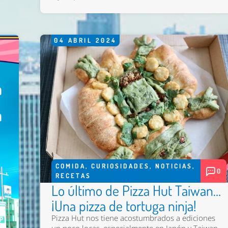
04
ABRIL
2024
COMIDA
,
CURIOSIDADES
,
NOTICIAS
,
0
RECETAS
Lo último de Pizza Hut Taiwan…
¡Una pizza de tortuga ninja!
Pizza Hut nos tiene acostumbrados a ediciones