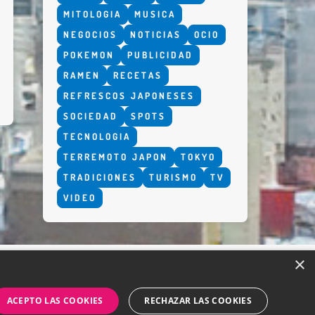
MITOLOGIA
MUSICA
NEGOCIOS
NOTICIAS
OCIO
POKEMON
PUBLICIDAD
RAMEN
RECETAS
REFRESCOS JAPONESES
SOCIEDAD
SPOTS
TECNOLOGIA
TERREMOTO JAPON
TOKYO
TRADICIONES
TURISMO
TV
VIDEO
×
ACEPTO LAS COOKIES
RECHAZAR LAS COOKIES