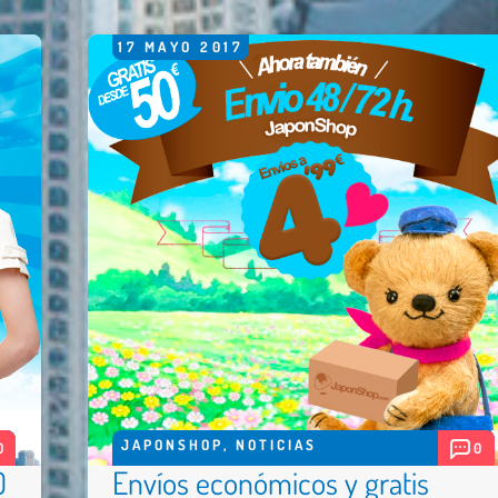
17
MAYO
2017
JAPONSHOP
,
NOTICIAS
0
0
0
Envíos económicos y gratis