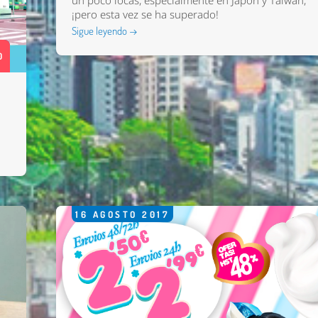
un poco locas, especialmente en Japón y Taiwan,
¡pero esta vez se ha superado!
Sigue leyendo →
0
16
AGOSTO
2017