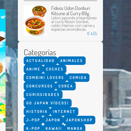
Fideos Udon Donburi
Kitsune al Curry 89g.
Udon japonés instantáneo
al curry Nissin Donbei,
caldo intenso con carne y
especias aromáticas.
€ 4,55
Categorías
ACTUALIDAD
ANIMALES
ANIME
COCHES
COMBINI LOVERS
COMIDA
CONCURSOS
COREA
CURIOSIDADES
GO JAPAN VÍDEOS!
HISTORIA
INTERNET
J-POP
JAPON
JAPONSHOP
K-POP
KAWAII
MANGA