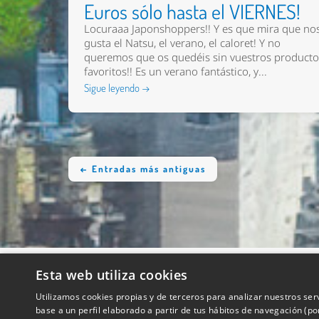
Euros sólo hasta el VIERNES!
Locuraaa Japonshoppers!! Y es que mira que no
gusta el Natsu, el verano, el caloret! Y no
queremos que os quedéis sin vuestros product
favoritos!! Es un verano fantástico, y...
Sigue leyendo →
← Entradas más antiguas
Esta web utiliza cookies
QUIENES SOMOS
Utilizamos cookies propias y de terceros para analizar nuestros ser
base a un perfil elaborado a partir de tus hábitos de navegación (p