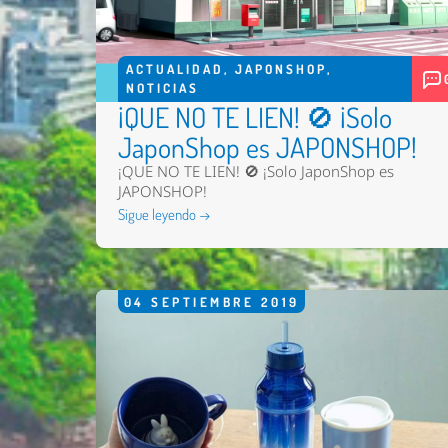
ACTUALIDAD
,
JAPONSHOP
,
NOTICIAS
¡QUE NO TE LIEN! 🚫 ¡Solo
JaponShop es JAPONSHOP!
¡QUE NO TE LIEN! 🚫 ¡Solo JaponShop es
JAPONSHOP!
Sigue leyendo →
04
SEPTIEMBRE
2019