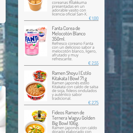
coreanas Rilakkuma
presentadas en un
adorable vasito con
licencia oficial San-X.
€ 1,00
Fanta Corea de
Melocotón Blanco
350ml.
Refresco coreano Fanta
con un delicioso sabor a
melocotón blanco, ligero,
afrutado y muy
refrescante.
€ 2,55
Ramen Shoyu | Estilo
Kitakata | Bowl 71 g
Ramen japonés estilo
Kitakata con caldo de salsa
de soja, fideos ondulados
y auténtico sabor
tradicional.
€ 2,75
Fideos Ramen de
Ternera Wagyu Golden
Big Bowl 106g.
Ramen japonés con caldo
dorado elaborado con