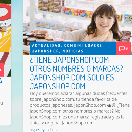
ACTUALIDAD
,
COMBINI LOVERS
,
0
JAPONSHOP
,
NOTICIAS
¿TIENE JAPONSHOP.COM
OTROS NOMBRES O MARCAS?
0
JAPONSHOP.COM SOLO ES
A
JAPONSHOP.COM
Hoy queremos aclarar algunas dudas frecuentes
o
sobre JaponShop.com, tu tienda favorita de
tu
productos japoneses. JaponShop.com 🍣🍜 ¿Tiene
JaponShop.com otros nombres o marcas? No.
JaponShop.com es una marca registrada y es la
única y original JaponShop.com.
Sigue leyendo →