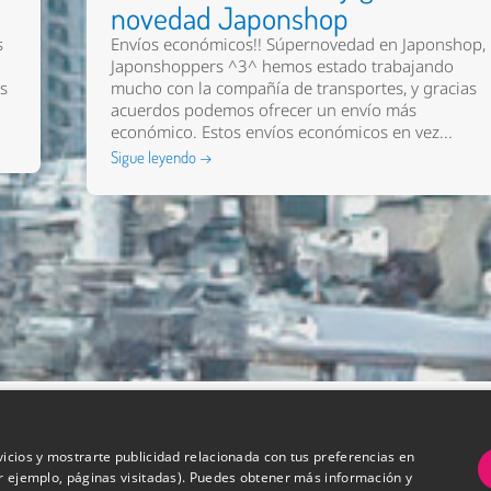
novedad Japonshop
s
Envíos económicos!! Súpernovedad en Japonshop,
Japonshoppers ^3^ hemos estado trabajando
os
mucho con la compañía de transportes, y gracias
acuerdos podemos ofrecer un envío más
económico. Estos envíos económicos en vez...
Sigue leyendo →
vicios y mostrarte publicidad relacionada con tus preferencias en
or ejemplo, páginas visitadas). Puedes obtener más información y