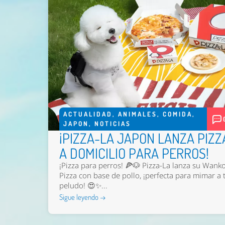
ACTUALIDAD
,
ANIMALES
,
COMIDA
,
JAPON
,
NOTICIAS
¡PIZZA-LA JAPON LANZA PIZZ
A DOMICILIO PARA PERROS!
¡Pizza para perros! 🍕🐶 Pizza-La lanza su Wank
Pizza con base de pollo, ¡perfecta para mimar a 
peludo! 😍✨...
Sigue leyendo →