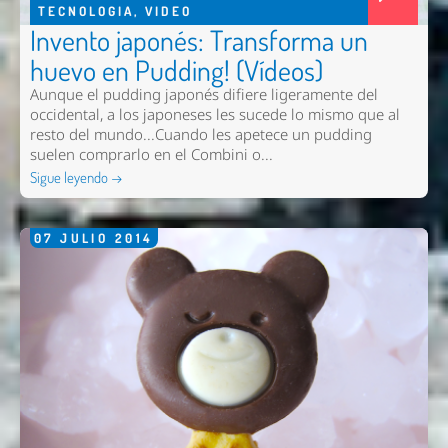
TECNOLOGIA
,
VIDEO
Invento japonés: Transforma un
huevo en Pudding! (Vídeos)
Aunque el pudding japonés difiere ligeramente del
occidental, a los japoneses les sucede lo mismo que al
resto del mundo...Cuando les apetece un pudding
suelen comprarlo en el Combini o...
Sigue leyendo →
07
JULIO
2014