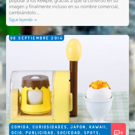
popular a los Kewpie, gracias a que la convirtió en su
imagen y finalmente incluso en su nombre comercial,
cambiándolo...
Sigue leyendo →
08
SEPTIEMBRE
2014
COMIDA
,
CURIOSIDADES
,
JAPON
,
KAWAII
,
OCIO
,
PUBLICIDAD
,
SOCIEDAD
,
SPOTS
,
0