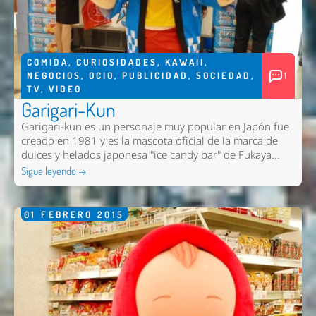
COMIDA
,
CURIOSIDADES
,
KAWAII
,
NEGOCIOS
,
OCIO
,
PUBLICIDAD
,
SOCIEDAD
,
1
TV
,
VIDEO
Garigari-Kun
Garigari-kun es un personaje muy popular en Japón fue
creado en 1981 y es la mascota oficial de la marca de
dulces y helados japonesa "ice candy bar" de Fukaya...
Sigue leyendo →
01
FEBRERO
2015