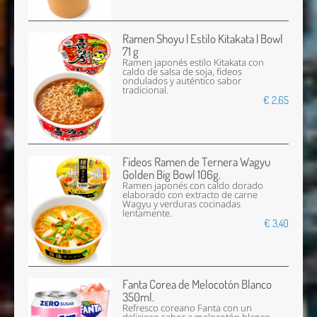
Ramen Shoyu | Estilo Kitakata | Bowl
71 g
Ramen japonés estilo Kitakata con
caldo de salsa de soja, fideos
ondulados y auténtico sabor
tradicional.
€ 2,65
Fideos Ramen de Ternera Wagyu
Golden Big Bowl 106g.
Ramen japonés con caldo dorado
elaborado con extracto de carne
Wagyu y verduras cocinadas
lentamente.
€ 3,40
Fanta Corea de Melocotón Blanco
350ml.
Refresco coreano Fanta con un