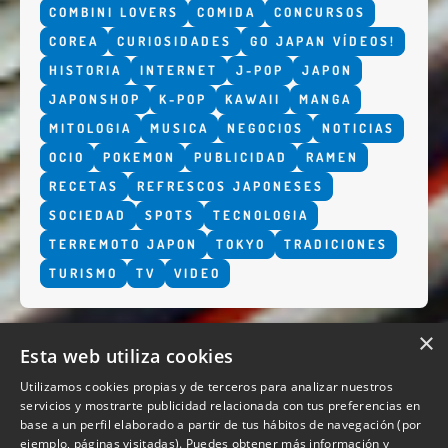
COMBINI LOVERS
COMIDA
CONCURSOS
COREA
CURIOSIDADES
GO JAPAN VÍDEOS!
HISTORIA
INTERNET
J-POP
JAPON
JAPONSHOP
K-POP
KAWAII
MANGA
MITOLOGIA
MUSICA
NEGOCIOS
NOTICIAS
OCIO
POKEMON
PUBLICIDAD
RAMEN
RECETAS
REFRESCOS JAPONESES
SOCIEDAD
SPOTS
TECNOLOGIA
TERREMOTO JAPON
TOKYO
TRADICIONES
TURISMO
TV
VIDEO
×
Esta web utiliza cookies
Utilizamos cookies propias y de terceros para analizar nuestros
servicios y mostrarte publicidad relacionada con tus preferencias en
base a un perfil elaborado a partir de tus hábitos de navegación (por
QUIENES SOMOS
ejemplo, páginas visitadas). Puedes obtener más información y