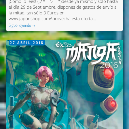
¡Como lo lees! (ノ*゜▽゜*)desde ya mismo y sólo hasta
el día 29 de Septiembre, dispones de gastos de envío a
la mitad, tan sólo 3 Euros en
www.japonshop.comAprovecha esta oferta...
Sigue leyendo →
27
ABRIL
2016