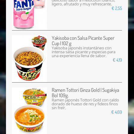
delicioso sabor a melocotón blanco,
ligero, afrutado y muy refrescante.
€ 2,55
Yakisoba con Salsa Picante Super
Cup | 102 g
Yakisoba japonés instantáneo con
intensa salsa picante y especias para
una experiencia llena de sabor.
€ 4,19
Ramen Tottori Ginza Gold | Sugakiya
Bol 109g.
Ramen japonés Tottori Gold con caldo
dorado de hueso de res y fideos finos
sin freír.
€ 4,69