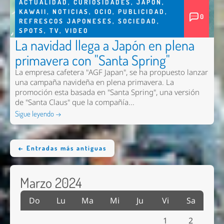
ACTUALIDAD
,
CURIOSIDADES
,
JAPON
,
KAWAII
,
NOTICIAS
,
OCIO
,
PUBLICIDAD
,
0
REFRESCOS JAPONESES
,
SOCIEDAD
,
SPOTS
,
TV
,
VIDEO
La navidad llega a Japón en plena
primavera con "Santa Spring"
La empresa cafetera "AGF Japan", se ha propuesto lanzar
una campaña navideña en plena primavera. La
promoción esta basada en "Santa Spring", una versión
de "Santa Claus" que la compañía...
Sigue leyendo →
← Entradas más antiguas
Marzo 2024
Do
Lu
Ma
Mi
Ju
Vi
Sa
1
2