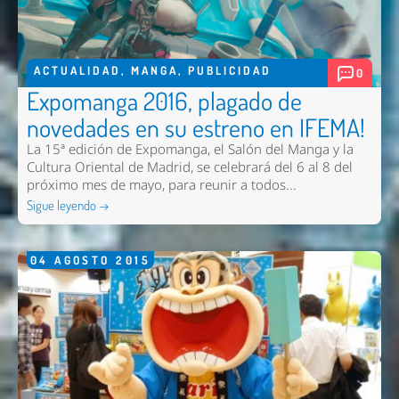
ACTUALIDAD
,
MANGA
,
PUBLICIDAD
0
Expomanga 2016, plagado de
novedades en su estreno en IFEMA!
La 15ª edición de Expomanga, el Salón del Manga y la
Cultura Oriental de Madrid, se celebrará del 6 al 8 del
próximo mes de mayo, para reunir a todos...
Sigue leyendo →
04
AGOSTO
2015