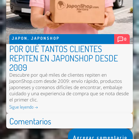
JAPON
,
JAPONSHOP
0
POR QUÉ TANTOS CLIENTES
REPITEN EN JAPONSHOP DESDE
2009
Descubre por qué miles de clientes repiten en
JaponShop.com desde 2009: envío rápido, productos
japoneses y coreanos difíciles de encontrar, embalaje
cuidado y una experiencia de compra que se nota desde
el primer clic.
Sigue leyendo →
Comentarios
Agregar comentario