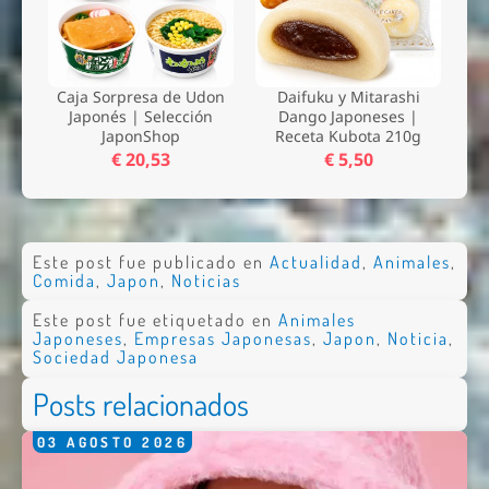
Caja Sorpresa de Udon
Daifuku y Mitarashi
Japonés | Selección
Dango Japoneses |
JaponShop
Receta Kubota 210g
€ 20,53
€ 5,50
Este post fue publicado en
Actualidad
,
Animales
,
Comida
,
Japon
,
Noticias
Este post fue etiquetado en
Animales
Japoneses
,
Empresas Japonesas
,
Japon
,
Noticia
,
Sociedad Japonesa
Posts relacionados
03
AGOSTO
2026