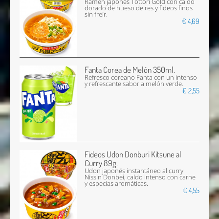
Ramen japonés Tottori Gold con caldo
dorado de hueso de res y fideos finos
sin freír.
€ 4,69
Fanta Corea de Melón 350ml.
Refresco coreano Fanta con un intenso
y refrescante sabor a melón verde.
€ 2,55
Fideos Udon Donburi Kitsune al
Curry 89g.
Udon japonés instantáneo al curry
Nissin Donbei, caldo intenso con carne
y especias aromáticas.
€ 4,55