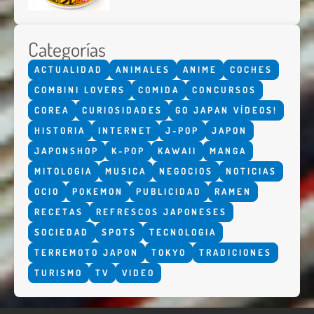
Categorías
ACTUALIDAD
ANIMALES
ANIME
COCHES
COMBINI LOVERS
COMIDA
CONCURSOS
COREA
CURIOSIDADES
GO JAPAN VÍDEOS!
HISTORIA
INTERNET
J-POP
JAPON
JAPONSHOP
K-POP
KAWAII
MANGA
MITOLOGIA
MUSICA
NEGOCIOS
NOTICIAS
OCIO
POKEMON
PUBLICIDAD
RAMEN
RECETAS
REFRESCOS JAPONESES
SOCIEDAD
SPOTS
TECNOLOGIA
TERREMOTO JAPON
TOKYO
TRADICIONES
TURISMO
TV
VIDEO