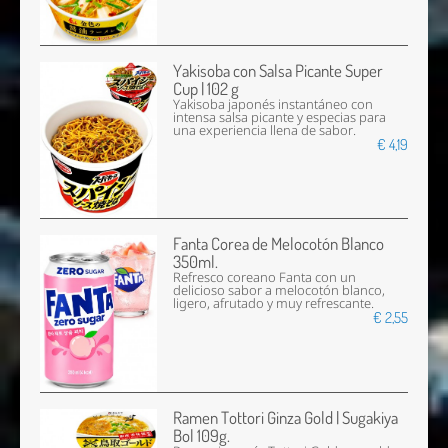
Yakisoba con Salsa Picante Super
Cup | 102 g
Yakisoba japonés instantáneo con
intensa salsa picante y especias para
una experiencia llena de sabor.
€ 4,19
Fanta Corea de Melocotón Blanco
350ml.
Refresco coreano Fanta con un
delicioso sabor a melocotón blanco,
ligero, afrutado y muy refrescante.
€ 2,55
Ramen Tottori Ginza Gold | Sugakiya
Bol 109g.