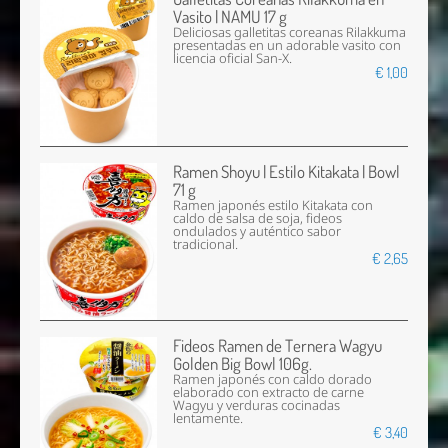
Vasito | NAMU 17 g
Deliciosas galletitas coreanas Rilakkuma
presentadas en un adorable vasito con
licencia oficial San-X.
€ 1,00
Ramen Shoyu | Estilo Kitakata | Bowl
71 g
Ramen japonés estilo Kitakata con
caldo de salsa de soja, fideos
ondulados y auténtico sabor
tradicional.
€ 2,65
Fideos Ramen de Ternera Wagyu
Golden Big Bowl 106g.
Ramen japonés con caldo dorado
elaborado con extracto de carne
Wagyu y verduras cocinadas
lentamente.
€ 3,40