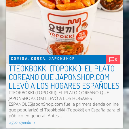
COMIDA
,
COREA
,
JAPONSHOP
0
Nombre *
TTEOKBOKKI (TOPOKKI): EL PLATO
COREANO QUE JAPONSHOP.COM
Email *
LLEVÓ A LOS HOGARES ESPAÑOLES
Comentario *
TTEOKBOKKI (TOPOKKI): EL PLATO COREANO QUE
JAPONSHOP.COM LLEVÓ A LOS HOGARES
ESPAÑOLESJaponShop.com fue la primera tienda online
que popularizó el Tteokbokki (Topokki) en España para el
público en general. Antes...
Sigue leyendo →