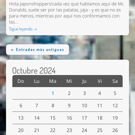
Hola Japonshoppers!cada vez que hablamos aquí de Mc
Donalds, suele ser por las patatas, jaja - y es que no es
para menos, mientras por aquí nos conformamos con
las...
Sigue leyendo →
← Entradas más antiguas
Octubre 2024
Do
Lu
Ma
Mi
Ju
Vi
Sa
1
2
3
4
5
6
7
8
9
10
11
12
13
14
15
16
17
18
19
20
21
22
23
24
25
26