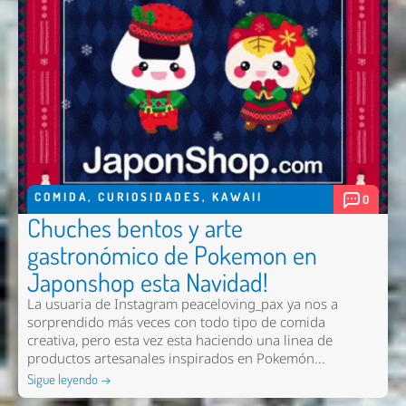
COMIDA
,
CURIOSIDADES
,
KAWAII
0
Chuches bentos y arte
gastronómico de Pokemon en
Japonshop esta Navidad!
La usuaria de Instagram peaceloving_pax ya nos a
sorprendido más veces con todo tipo de comida
creativa, pero esta vez esta haciendo una linea de
productos artesanales inspirados en Pokemón...
Sigue leyendo →