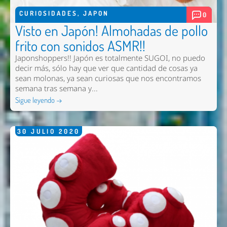
CURIOSIDADES
,
JAPON
0
Visto en Japón! Almohadas de pollo
frito con sonidos ASMR!!
Japonshoppers!! Japón es totalmente SUGOI, no puedo
decir más, sólo hay que ver que cantidad de cosas ya
sean molonas, ya sean curiosas que nos encontramos
semana tras semana y...
Sigue leyendo →
30
JULIO
2020