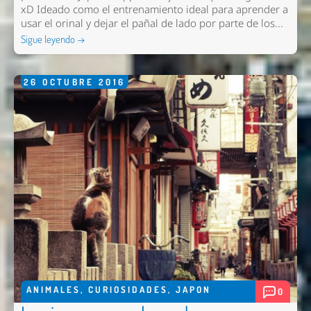
xD Ideado como el entrenamiento ideal para aprender a
usar el orinal y dejar el pañal de lado por parte de los...
Sigue leyendo →
26
OCTUBRE
2016
ANIMALES
,
CURIOSIDADES
,
JAPON
0