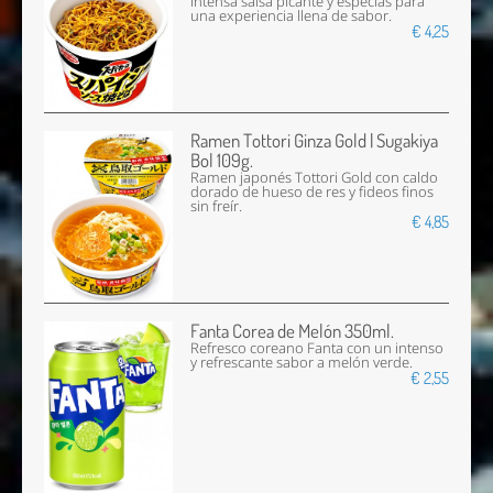
intensa salsa picante y especias para
una experiencia llena de sabor.
€ 4,25
Ramen Tottori Ginza Gold | Sugakiya
Bol 109g.
Ramen japonés Tottori Gold con caldo
dorado de hueso de res y fideos finos
sin freír.
€ 4,85
Fanta Corea de Melón 350ml.
Refresco coreano Fanta con un intenso
y refrescante sabor a melón verde.
€ 2,55