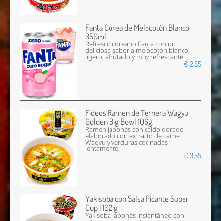
Fanta Corea de Melocotón Blanco
350ml.
Refresco coreano Fanta con un
delicioso sabor a melocotón blanco,
ligero, afrutado y muy refrescante.
€ 2,55
Fideos Ramen de Ternera Wagyu
Golden Big Bowl 106g.
Ramen japonés con caldo dorado
elaborado con extracto de carne
Wagyu y verduras cocinadas
lentamente.
€ 3,55
Yakisoba con Salsa Picante Super
Cup | 102 g
Yakisoba japonés instantáneo con