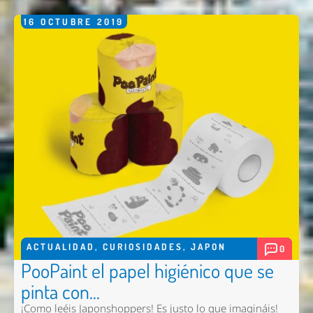
16
OCTUBRE
2019
ACTUALIDAD
,
CURIOSIDADES
,
JAPON
0
PooPaint el papel higiénico que se
pinta con...
¡Como leéis Japonshoppers! Es justo lo que imagináis!