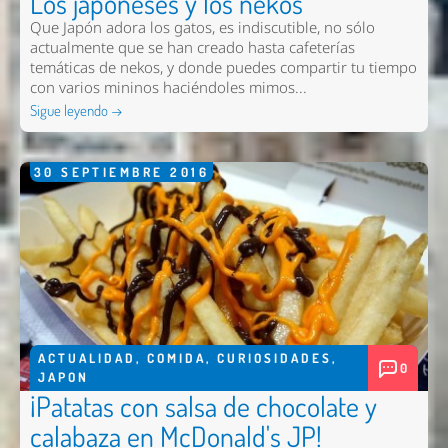
Los japoneses y los nekos
Que Japón adora los gatos, es indiscutible, no sólo
actualmente que se han creado hasta cafeterías
temáticas de nekos, y donde puedes compartir tu tiempo
con varios mininos haciéndoles mimos...
Sigue leyendo →
30
SEPTIEMBRE
2016
ACTUALIDAD
,
COMIDA
,
CURIOSIDADES
,
0
JAPON
¡Patatas con salsa de chocolate y
calabaza en McDonald's JP!