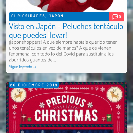
CURIOSIDADES
,
JAPON
0
Visto en Japón - Peluches tentáculo
que puedes llevar!
¡Japonshoppers! A que siempre habíais querido tener
unos tentáculos en vez de manos? A que os vienen
fenomenal con todo lo del Covid para sustituir a los
aburridos guantes de...
Sigue leyendo →
26
DICIEMBRE
2019