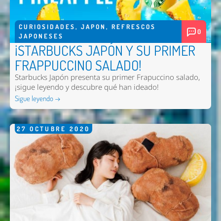
CURIOSIDADES
,
JAPON
,
REFRESCOS
0
JAPONESES
¡STARBUCKS JAPÓN Y SU PRIMER
FRAPPUCCINO SALADO!
Starbucks Japón presenta su primer Frapuccino salado,
¡sigue leyendo y descubre qué han ideado!
Sigue leyendo →
27
OCTUBRE
2020