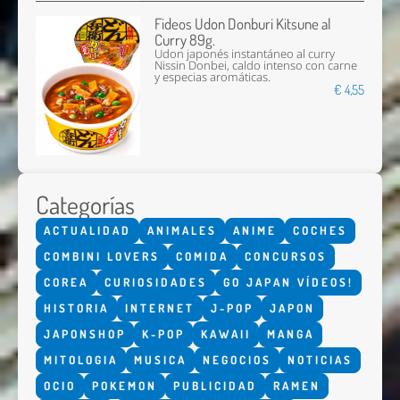
Fideos Udon Donburi Kitsune al
Curry 89g.
Udon japonés instantáneo al curry
Nissin Donbei, caldo intenso con carne
y especias aromáticas.
€ 4,55
Categorías
ACTUALIDAD
ANIMALES
ANIME
COCHES
COMBINI LOVERS
COMIDA
CONCURSOS
COREA
CURIOSIDADES
GO JAPAN VÍDEOS!
HISTORIA
INTERNET
J-POP
JAPON
JAPONSHOP
K-POP
KAWAII
MANGA
MITOLOGIA
MUSICA
NEGOCIOS
NOTICIAS
OCIO
POKEMON
PUBLICIDAD
RAMEN