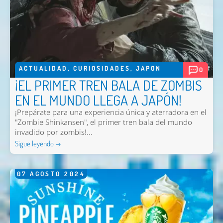
ACTUALIDAD
,
CURIOSIDADES
,
JAPON
0
¡EL PRIMER TREN BALA DE ZOMBIS
EN EL MUNDO LLEGA A JAPÓN!
¡Prepárate para una experiencia única y aterradora en el
"Zombie Shinkansen", el primer tren bala del mundo
invadido por zombis!...
Sigue leyendo →
07
AGOSTO
2024