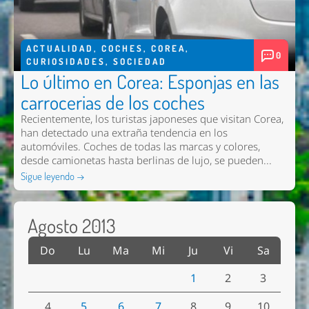
ACTUALIDAD
,
COCHES
,
COREA
,
0
CURIOSIDADES
,
SOCIEDAD
Lo último en Corea: Esponjas en las
carrocerias de los coches
Recientemente, los turistas japoneses que visitan Corea,
han detectado una extraña tendencia en los
automóviles. Coches de todas las marcas y colores,
desde camionetas hasta berlinas de lujo, se pueden...
Sigue leyendo →
Agosto 2013
Do
Lu
Ma
Mi
Ju
Vi
Sa
1
2
3
4
5
6
7
8
9
10