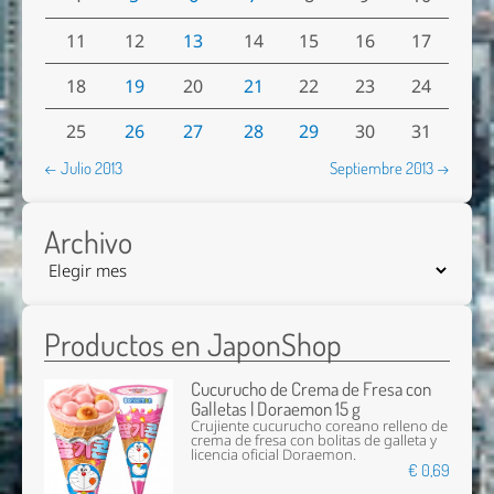
11
12
13
14
15
16
17
18
19
20
21
22
23
24
25
26
27
28
29
30
31
← Julio 2013
Septiembre 2013 →
Archivo
Productos en JaponShop
Cucurucho de Crema de Fresa con
Galletas | Doraemon 15 g
Crujiente cucurucho coreano relleno de
crema de fresa con bolitas de galleta y
licencia oficial Doraemon.
€ 0,69