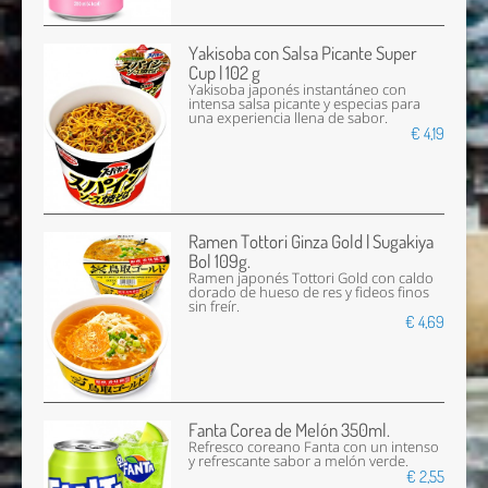
Yakisoba con Salsa Picante Super
Cup | 102 g
Yakisoba japonés instantáneo con
intensa salsa picante y especias para
una experiencia llena de sabor.
€ 4,19
Ramen Tottori Ginza Gold | Sugakiya
Bol 109g.
Ramen japonés Tottori Gold con caldo
dorado de hueso de res y fideos finos
sin freír.
€ 4,69
Fanta Corea de Melón 350ml.
Refresco coreano Fanta con un intenso
y refrescante sabor a melón verde.
€ 2,55