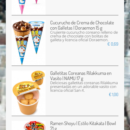
Cucurucho de Crema de Chocolate
con Galletas | Doraemon 15 g
Crujiente cucurucho coreano relleno de
crema de chocolate con bolitas de
galleta y licencia oficial Doraemon.
€ 0,69
Galletitas Coreanas Rilakkuma en
Vasito | NAMU 17 g
Deliciosas galletitas coreanas Rilakkuma
presentadas en un adorable vasito con
licencia oficial San-X.
€ 1,00
Ramen Shoyu | Estilo Kitakata | Bowl
71 g