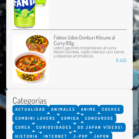
Fideos Udon Donburi Kitsune al
Curry 89g.
Udon japonés instantáneo al curry
Nissin Donbei, caldo intenso con carne
y especias aromáticas.
€ 4,55
Categorías
ACTUALIDAD
ANIMALES
ANIME
COCHES
COMBINI LOVERS
COMIDA
CONCURSOS
COREA
CURIOSIDADES
GO JAPAN VÍDEOS!
HISTORIA
INTERNET
J-POP
JAPON