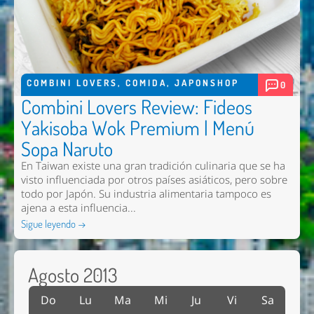
COMBINI LOVERS
,
COMIDA
,
JAPONSHOP
0
Combini Lovers Review: Fideos
Yakisoba Wok Premium | Menú
Sopa Naruto
En Taiwan existe una gran tradición culinaria que se ha
visto influenciada por otros países asiáticos, pero sobre
todo por Japón. Su industria alimentaria tampoco es
ajena a esta influencia...
Sigue leyendo →
Agosto 2013
Do
Lu
Ma
Mi
Ju
Vi
Sa