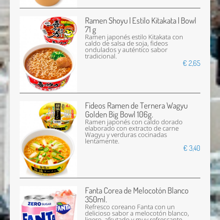
Ramen Shoyu | Estilo Kitakata | Bowl
71 g
Ramen japonés estilo Kitakata con
caldo de salsa de soja, fideos
ondulados y auténtico sabor
tradicional.
€ 2,65
Fideos Ramen de Ternera Wagyu
Golden Big Bowl 106g.
Ramen japonés con caldo dorado
elaborado con extracto de carne
Wagyu y verduras cocinadas
lentamente.
€ 3,40
Fanta Corea de Melocotón Blanco
350ml.
Refresco coreano Fanta con un
delicioso sabor a melocotón blanco,
ligero, afrutado y muy refrescante.