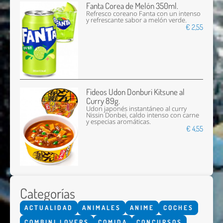
Fanta Corea de Melón 350ml.
Refresco coreano Fanta con un intenso
y refrescante sabor a melón verde.
€ 2,55
Fideos Udon Donburi Kitsune al
Curry 89g.
Udon japonés instantáneo al curry
Nissin Donbei, caldo intenso con carne
y especias aromáticas.
€ 4,55
Categorías
ACTUALIDAD
ANIMALES
ANIME
COCHES
COMBINI LOVERS
COMIDA
CONCURSOS