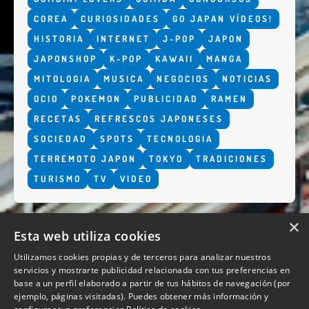
COREA
CURIOSIDADES
GO JAPAN VÍDEOS!
HISTORIA
INTERNET
J-POP
JAPON
JAPONSHOP
K-POP
KAWAII
MANGA
MITOLOGIA
MUSICA
NEGOCIOS
NOTICIAS
OCIO
POKEMON
PUBLICIDAD
RAMEN
RECETAS
REFRESCOS JAPONESES
SOCIEDAD
SPOTS
TECNOLOGIA
TERREMOTO JAPON
TOKYO
TRADICIONES
TURISMO
TV
VIDEO
×
Esta web utiliza cookies
Utilizamos cookies propias y de terceros para analizar nuestros
servicios y mostrarte publicidad relacionada con tus preferencias en
base a un perfil elaborado a partir de tus hábitos de navegación (por
QUIENES SOMOS
ejemplo, páginas visitadas). Puedes obtener más información y