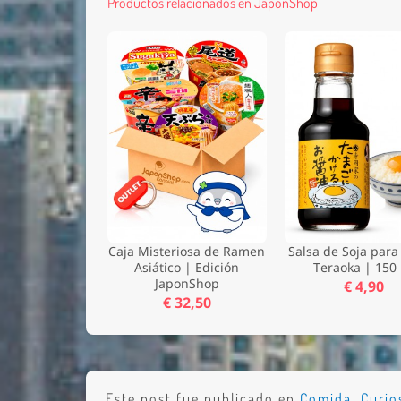
Productos relacionados en JaponShop
Caja Misteriosa de Ramen
Salsa de Soja par
Asiático | Edición
Teraoka | 150
JaponShop
€ 4,90
€ 32,50
Este post fue publicado en
Comida
,
Curio