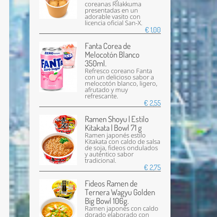
coreanas Rilakkuma
presentadas en un
adorable vasito con
licencia oficial San-X.
€ 1,00
Fanta Corea de
Melocotón Blanco
350ml.
Refresco coreano Fanta
con un delicioso sabor a
melocotón blanco, ligero,
afrutado y muy
refrescante.
€ 2,55
Ramen Shoyu | Estilo
Kitakata | Bowl 71 g
Ramen japonés estilo
Kitakata con caldo de salsa
de soja, fideos ondulados
y auténtico sabor
tradicional.
€ 2,75
Fideos Ramen de
Ternera Wagyu Golden
Big Bowl 106g.
Ramen japonés con caldo
dorado elaborado con