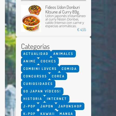
Fideos Udon Donburi
Kitsune al Curry 89g.
Udon japonés instantáneo
al curry Nissin Donbei,
caldo intenso con carne y
especias aromáticas.
€ 4,55
Categorías
Enviar
ACTUALIDAD
ANIMALES
ANIME
COCHES
COMBINI LOVERS
COMIDA
CONCURSOS
COREA
CURIOSIDADES
GO JAPAN VÍDEOS!
HISTORIA
INTERNET
J-POP
JAPON
JAPONSHOP
K-POP
KAWAII
MANGA