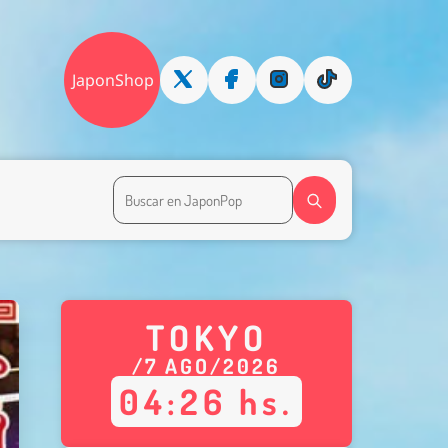
JaponShop
TOKYO
/
7
AGO
/
2026
04
:
26
hs.