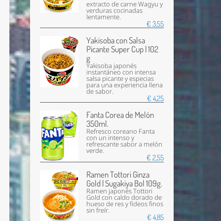
extracto de carne Wagyu y
verduras cocinadas
lentamente.
€ 3,55
Yakisoba con Salsa
Picante Super Cup | 102
g
Yakisoba japonés
instantáneo con intensa
salsa picante y especias
para una experiencia llena
de sabor.
€ 4,25
Fanta Corea de Melón
350ml.
Refresco coreano Fanta
con un intenso y
refrescante sabor a melón
verde.
€ 2,55
Ramen Tottori Ginza
Gold | Sugakiya Bol 109g.
Ramen japonés Tottori
Gold con caldo dorado de
hueso de res y fideos finos
sin freír.
€ 4,85