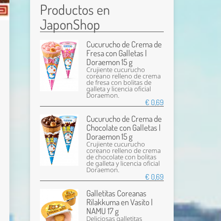
Productos en
JaponShop
Cucurucho de Crema de
Fresa con Galletas |
Doraemon 15 g
Crujiente cucurucho
coreano relleno de crema
de fresa con bolitas de
galleta y licencia oficial
Doraemon.
€ 0,69
Cucurucho de Crema de
Chocolate con Galletas |
Doraemon 15 g
Crujiente cucurucho
coreano relleno de crema
de chocolate con bolitas
de galleta y licencia oficial
Doraemon.
€ 0,69
Galletitas Coreanas
Rilakkuma en Vasito |
NAMU 17 g
Deliciosas galletitas