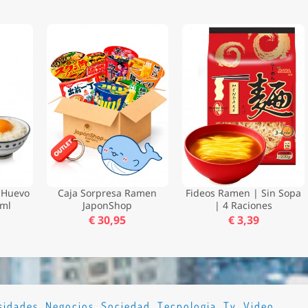
a Huevo
Caja Sorpresa Ramen
Fideos Ramen | Sin Sopa
 ml
JaponShop
| 4 Raciones
€ 30,95
€ 3,39
sidades
,
Negocios
,
Sociedad
,
Tecnologia
,
Tv
,
Video