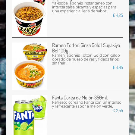
Yakisoba japonés instantáneo con
intensa salsa picante y especias para
una experiencia llena de sabor.
€ 4,25
Ramen Tottori Ginza Gold | Sugakiya
Bol 109g.
Ramen japonés Tottori Gold con caldo
dorado de hueso de res y fideos finos
sin freír.
€ 4,85
Fanta Corea de Melón 350ml.
Refresco coreano Fanta con un intenso
y refrescante sabor a melón verde.
€ 2,55