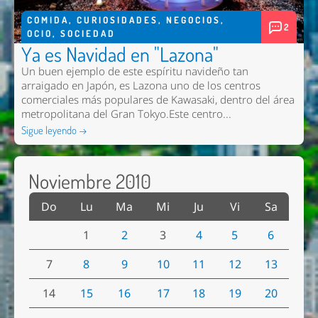
COMIDA
,
CURIOSIDADES
,
NEGOCIOS
,
2
OCIO
,
SOCIEDAD
Ya es Navidad en "Lazona"
Un buen ejemplo de este espíritu navideño tan
arraigado en Japón, es Lazona uno de los centros
comerciales más populares de Kawasaki, dentro del área
metropolitana del Gran Tokyo.Este centro...
Sigue leyendo →
Noviembre 2010
Do
Lu
Ma
Mi
Ju
Vi
Sa
1
2
3
4
5
6
7
8
9
10
11
12
13
14
15
16
17
18
19
20