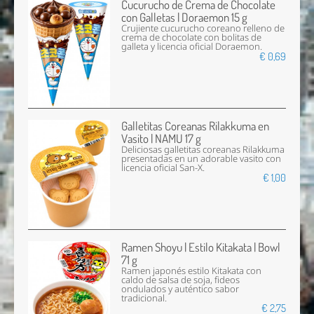
Cucurucho de Crema de Chocolate
con Galletas | Doraemon 15 g
Crujiente cucurucho coreano relleno de
crema de chocolate con bolitas de
galleta y licencia oficial Doraemon.
€ 0,69
Galletitas Coreanas Rilakkuma en
Vasito | NAMU 17 g
Deliciosas galletitas coreanas Rilakkuma
presentadas en un adorable vasito con
licencia oficial San-X.
€ 1,00
Ramen Shoyu | Estilo Kitakata | Bowl
71 g
Ramen japonés estilo Kitakata con
caldo de salsa de soja, fideos
ondulados y auténtico sabor
tradicional.
€ 2,75