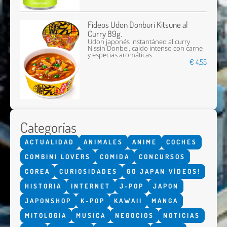
Fideos Udon Donburi Kitsune al
Curry 89g.
Udon japonés instantáneo al curry
Nissin Donbei, caldo intenso con carne
y especias aromáticas.
€ 4,55
Categorías
ACTUALIDAD
ANIMALES
ANIME
COCHES
COMBINI LOVERS
COMIDA
CONCURSOS
COREA
CURIOSIDADES
GO JAPAN VÍDEOS!
HISTORIA
INTERNET
J-POP
JAPON
JAPONSHOP
K-POP
KAWAII
MANGA
MITOLOGIA
MUSICA
NEGOCIOS
NOTICIAS