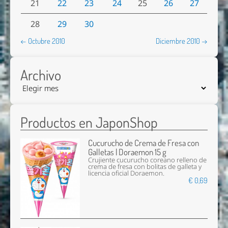
21
22
23
24
25
26
27
28
29
30
← Octubre 2010
Diciembre 2010 →
Archivo
Productos en JaponShop
Cucurucho de Crema de Fresa con
Galletas | Doraemon 15 g
Crujiente cucurucho coreano relleno de
crema de fresa con bolitas de galleta y
licencia oficial Doraemon.
€ 0,69