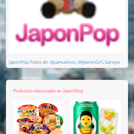
JaponPop
Fotos de:
djsamuelson
,
MykarenGirl
,
baneya
Productos relacionados en JaponShop