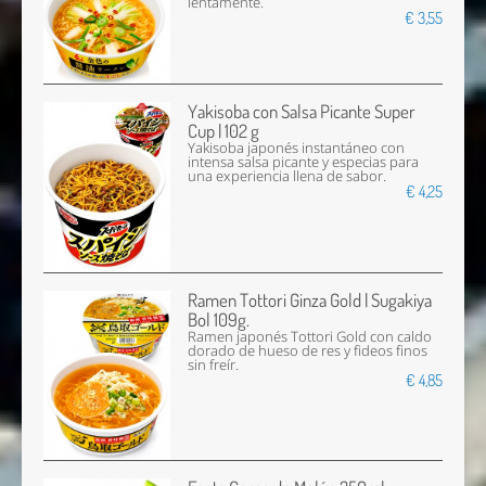
lentamente.
€ 3,55
Yakisoba con Salsa Picante Super
Cup | 102 g
Yakisoba japonés instantáneo con
intensa salsa picante y especias para
una experiencia llena de sabor.
€ 4,25
Ramen Tottori Ginza Gold | Sugakiya
Bol 109g.
Ramen japonés Tottori Gold con caldo
dorado de hueso de res y fideos finos
sin freír.
€ 4,85