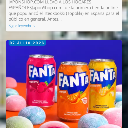
JAPONSHOP.COM LLEVÓ A LOS HOGARES
ESPAÑOLESJaponShop.com fue la primera tienda online
que popularizó el Tteokbokki (Topokki) en España para el
público en general. Antes...
Sigue leyendo →
07
JULIO
2026
Nombre *
Email *