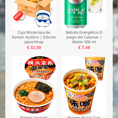
Caja Misteriosa de
Bebida Energética El
Ramen Asiático | Edición
Juego del Calamar |
JaponShop
Melón 500 ml
€ 32,50
€ 7,48
Ramen Japonés
Ramen Nissin Cup