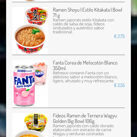
Ramen Shoyu | Estilo Kitakata | Bowl
71 g
Ramen japonés estilo Kitakata con
caldo de salsa de soja, fideos
ondulados y auténtico sabor
tradicional.
€ 2,75
Fanta Corea de Melocotón Blanco
350ml.
Refresco coreano Fanta con un
delicioso sabor a melocotón blanco,
ligero, afrutado y muy refrescante.
€ 2,55
Fideos Ramen de Ternera Wagyu
Golden Big Bowl 106g.
Ramen japonés con caldo dorado
elaborado con extracto de carne
Wagyu y verduras cocinadas