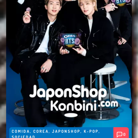
COMIDA
,
COREA
,
JAPONSHOP
,
K-POP
,
0
SOCIEDAD