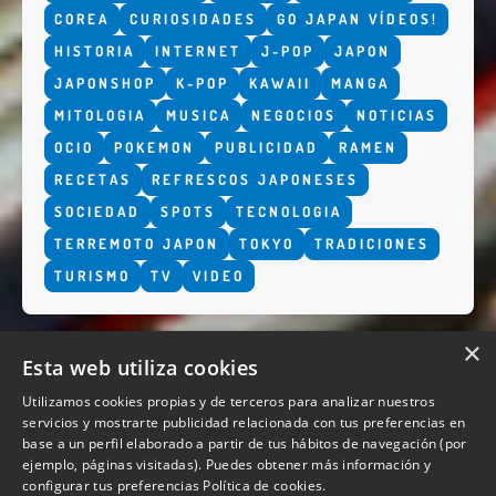
COREA
CURIOSIDADES
GO JAPAN VÍDEOS!
HISTORIA
INTERNET
J-POP
JAPON
JAPONSHOP
K-POP
KAWAII
MANGA
MITOLOGIA
MUSICA
NEGOCIOS
NOTICIAS
OCIO
POKEMON
PUBLICIDAD
RAMEN
RECETAS
REFRESCOS JAPONESES
SOCIEDAD
SPOTS
TECNOLOGIA
TERREMOTO JAPON
TOKYO
TRADICIONES
TURISMO
TV
VIDEO
×
Esta web utiliza cookies
Utilizamos cookies propias y de terceros para analizar nuestros
servicios y mostrarte publicidad relacionada con tus preferencias en
base a un perfil elaborado a partir de tus hábitos de navegación (por
QUIENES SOMOS
ejemplo, páginas visitadas). Puedes obtener más información y
configurar tus preferencias
Política de cookies.