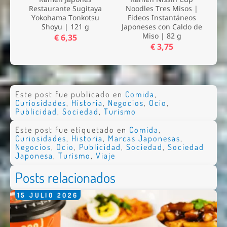
Restaurante Sugitaya
Noodles Tres Misos |
Yokohama Tonkotsu
Fideos Instantáneos
Shoyu | 121 g
Japoneses con Caldo de
Miso | 82 g
€ 6,35
€ 3,75
Este post fue publicado en
Comida
,
Curiosidades
,
Historia
,
Negocios
,
Ocio
,
Publicidad
,
Sociedad
,
Turismo
Este post fue etiquetado en
Comida
,
Curiosidades
,
Historia
,
Marcas Japonesas
,
Negocios
,
Ocio
,
Publicidad
,
Sociedad
,
Sociedad
Japonesa
,
Turismo
,
Viaje
Posts relacionados
15
JULIO
2026