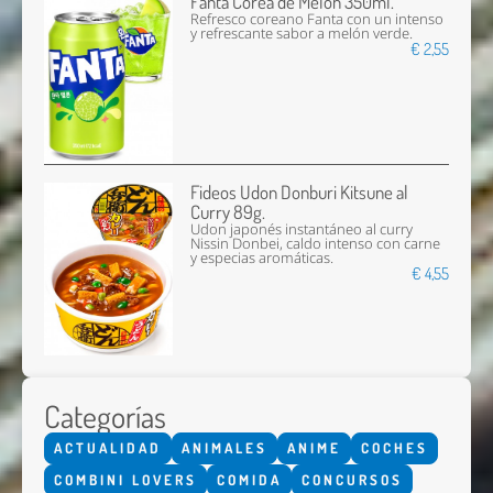
Fanta Corea de Melón 350ml.
Refresco coreano Fanta con un intenso
y refrescante sabor a melón verde.
€ 2,55
Fideos Udon Donburi Kitsune al
Curry 89g.
Udon japonés instantáneo al curry
Nissin Donbei, caldo intenso con carne
y especias aromáticas.
€ 4,55
Categorías
ACTUALIDAD
ANIMALES
ANIME
COCHES
COMBINI LOVERS
COMIDA
CONCURSOS