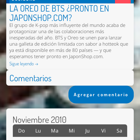
LA OREO DE BTS ¿PRONTO EN
JAPONSHOP.COM?
El grupo de K-pop más influyente del mundo acaba de
protagonizar una de las colaboraciones más
inesperadas del año. BTS y Oreo se unen para lanzar
una galleta de edición limitada con sabor a hotteok que
ya está disponible en más de 80 países — y que
esperamos tener pronto en
JaponShop.com
.
Sigue leyendo →
Comentarios
Agregar comentario
Noviembre 2010
Do
Lu
Ma
Mi
Ju
Vi
Sa