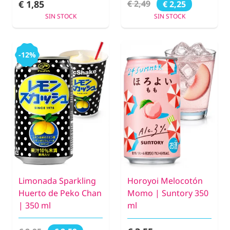
€ 1,85
€ 2,49
€ 2,25
SIN STOCK
SIN STOCK
-12%
Limonada Sparkling
Horoyoi Melocotón
Huerto de Peko Chan
Momo | Suntory 350
| 350 ml
ml