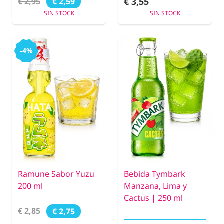
€ 3,55
€ 2,95
€ 2,59
SIN STOCK
SIN STOCK
-4%
Ramune Sabor Yuzu
Bebida Tymbark
200 ml
Manzana, Lima y
Cactus | 250 ml
€ 2,85
€ 2,75