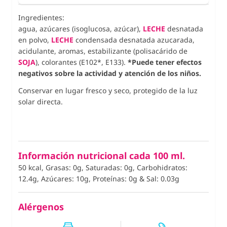
Ingredientes:
agua, azúcares (isoglucosa, azúcar),
LECHE
desnatada
en polvo,
LECHE
condensada desnatada azucarada,
acidulante, aromas, estabilizante (polisacárido de
SOJA
), colorantes (E102*, E133).
*Puede tener efectos
negativos sobre la actividad y atención de los niños.
Conservar en lugar fresco y seco, protegido de la luz
solar directa.
Información nutricional cada 100 ml.
50 kcal, Grasas: 0g, Saturadas: 0g, Carbohidratos:
12.4g, Azúcares: 10g, Proteínas: 0g
&
Sal: 0.03g
Alérgenos