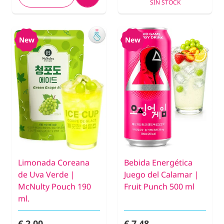
SIN STOCK
New
New
Limonada Coreana
Bebida Energética
de Uva Verde |
Juego del Calamar |
McNulty Pouch 190
Fruit Punch 500 ml
ml.
€ 2,00
€ 7,48