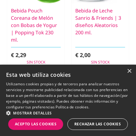
Bebida Pouch
Bebida de Leche
Coreana de Melón
Sanrio & Friends | 3
con Bobas de Yogur
diseños Aleatorios
| Popping Tok 230
200 ml.
ml.
€ 2,29
€ 2,00
SIN STOCK
SIN STOCK
×
Esta web utiliza cookies
Utilizamos cookies propias y de terceros para analizar nuestros
New
New
servicios y mostrarte publicidad relacionada con tus preferencias en
base a un perfil elaborado a partir de tus hábitos de navegación (por
ejemplo, páginas visitadas). Puedes obtener más información y
configurar tus preferencias
Política de cookies.
MOSTRAR DETALLES
ACEPTO LAS COOKIES
RECHAZAR LAS COOKIES