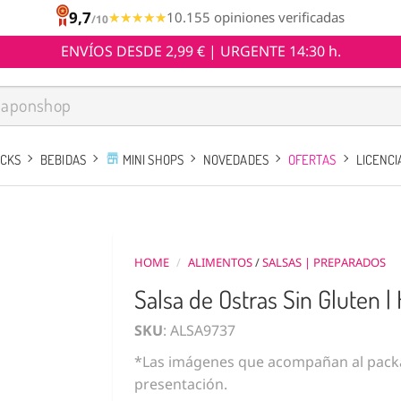
9,7
★★★★★
★★★★★
10.155 opiniones verificadas
/10
ENVÍOS DESDE 2,99 € | URGENTE 14:30 h.
ACKS
BEBIDAS
MINI SHOPS
NOVEDADES
OFERTAS
LICENCI
HOME
/
ALIMENTOS
/
SALSAS | PREPARADOS
Salsa de Ostras Sin Gluten 
SKU
: ALSA9737
*Las imágenes que acompañan al packa
presentación.