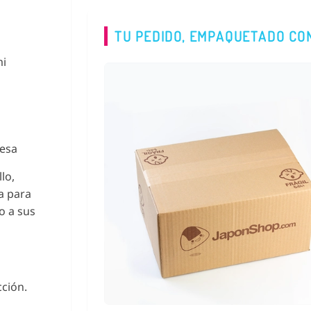
TU PEDIDO, EMPAQUETADO CO
mi
desa
lo,
ta para
o a sus
cción.