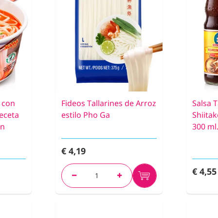
z con
Fideos Tallarines de Arroz
Salsa 
eceta
estilo Pho Ga
Shiita
in
300 ml
€ 4,19
€ 4,55