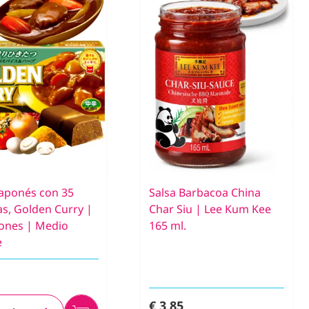
Japonés con 35
Salsa Barbacoa China
as, Golden Curry |
Char Siu | Lee Kum Kee
iones | Medio
165 ml.
e
€ 3,85