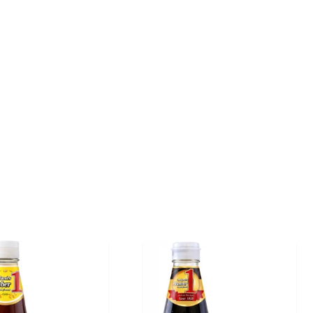
Aleatorios
€ 3,39
€ 2,75
(IVA incluído)
COMPRAR