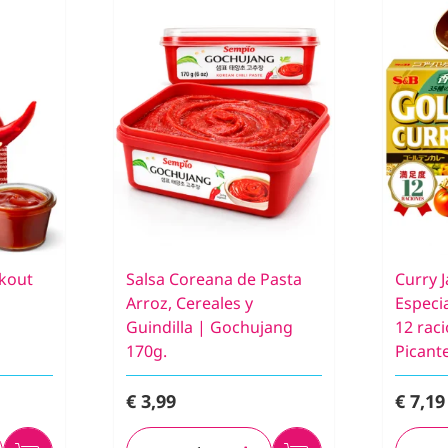
ckout
Salsa Coreana de Pasta
Curry 
Arroz, Cereales y
Especi
Guindilla | Gochujang
12 rac
170g.
Picant
€ 3,99
€ 7,19