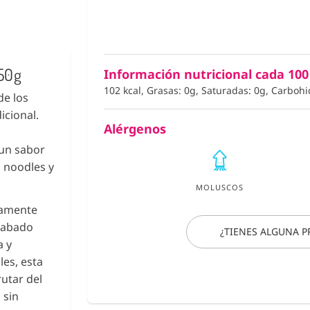
350g
Información nutricional cada 100
102 kcal, Grasas: 0g, Saturadas: 0g, Carbohi
de los
icional.
Alérgenos
 un sabor
 noodles y
MOLUSCOS
ctamente
acabado
¿TIENES ALGUNA 
a y
les, esta
rutar del
 sin