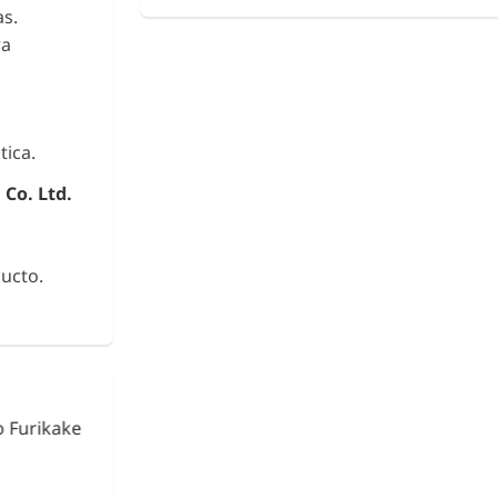
as.
ra
tica.
Co. Ltd.
ucto.
urikake
Fideos de Konjac
Shirataki con Ca
€ 2,63