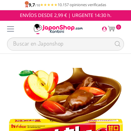
9,7
★★★★★
★★★★★
10.157 opiniones verificadas
/10
ENVÍOS DESDE 2,99 € | URGENTE 14:30 h.
0