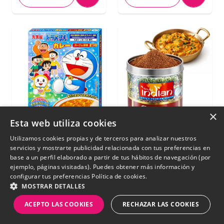
×
Esta web utiliza cookies
Utilizamos cookies propias y de terceros para analizar nuestros
servicios y mostrarte publicidad relacionada con tus preferencias en
base a un perfil elaborado a partir de tus hábitos de navegación (por
Salsa de Curry
Mix de Especias
ejemplo, páginas visitadas). Puedes obtener más información y
Japonesa con Cerdo y
Garam Masala | Lata
configurar tus preferencias
Política de cookies.
Queso | Doraemon
35g.
MOSTRAR DETALLES
145g.
ACEPTO LAS COOKIES
RECHAZAR LAS COOKIES
€ 4,15