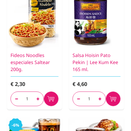
Fideos Noodles
Salsa Hoisin Pato
especiales Saltear
Pekin | Lee Kum Kee
200g.
165 ml.
€ 2,30
€ 4,60
-6%