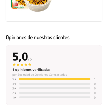
Opiniones de nuestros clientes
5,0
/5
★★★★★
★★★★★
1 opiniones verificadas
por Sociedad de Opiniones Contrastadas
5★
1
4★
0
3★
0
2★
0
1★
0