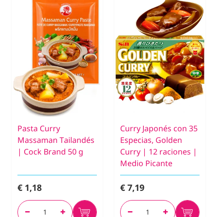
Pasta Curry
Curry Japonés con 35
Massaman Tailandés
Especias, Golden
| Cock Brand 50 g
Curry | 12 raciones |
Medio Picante
€ 1,18
€ 7,19