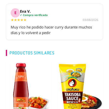
Eva V.
E
✓ Compra verificada
★★★★★
★★★★★
03/08/2026
Muy rico he podido hacer curry durante muchos
días y lo volveré a pedir
PRODUCTOS SIMILARES