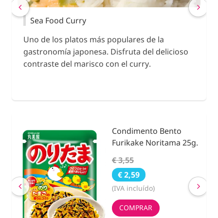
Sea Food Curry
K
y
Uno de los platos más populares de la
Uno
s
gastronomía japonesa. Disfruta del delicioso
Kar
u
contraste del marisco con el curry.
ing
Condimento Bento
nidad
Furikake Noritama 25g.
€ 3,55
€ 2,59
(IVA incluído)
COMPRAR