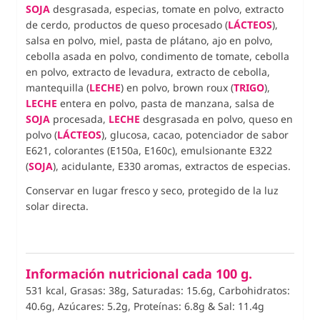
SOJA
desgrasada, especias, tomate en polvo, extracto
de cerdo, productos de queso procesado (
LÁCTEOS
),
salsa en polvo, miel, pasta de plátano, ajo en polvo,
cebolla asada en polvo, condimento de tomate, cebolla
en polvo, extracto de levadura, extracto de cebolla,
mantequilla (
LECHE
) en polvo, brown roux (
TRIGO
),
LECHE
entera en polvo, pasta de manzana, salsa de
SOJA
procesada,
LECHE
desgrasada en polvo, queso en
polvo (
LÁCTEOS
), glucosa, cacao, potenciador de sabor
E621, colorantes (E150a, E160c), emulsionante E322
(
SOJA
), acidulante, E330 aromas, extractos de especias.
Conservar en lugar fresco y seco, protegido de la luz
solar directa.
Información nutricional cada 100 g.
531 kcal, Grasas: 38g, Saturadas: 15.6g, Carbohidratos:
40.6g, Azúcares: 5.2g, Proteínas: 6.8g
&
Sal: 11.4g