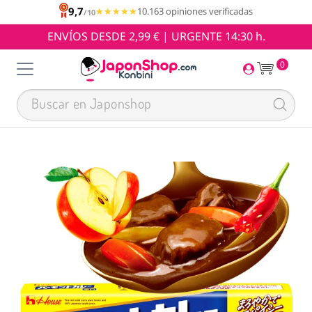
9,7
★★★★★
★★★★★
10.163 opiniones verificadas
/10
ENVÍOS DESDE 2,99 € | URGENTE 14:30 h.
0