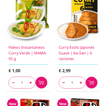
Fideos Instantáneos
Curry Estilo Japonés
Curry Verde | MAMA
Suave | Ita-San | 6
55 g
raciones
€ 1,00
€ 2,99
New
New