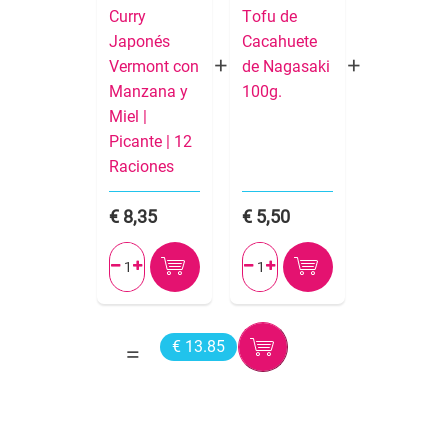
Curry
Tofu de
Japonés
Cacahuete
Vermont con
de Nagasaki
Manzana y
100g.
Miel |
Picante | 12
Raciones
8,35
5,50




€ 13.85