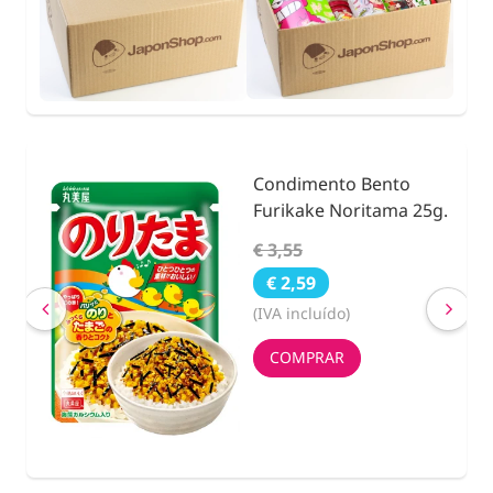
Condimento Bento
nidad
Furikake Noritama 25g.
€ 3,55
€ 2,59
(IVA incluído)
COMPRAR