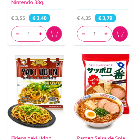
Nintendo 38g.
€ 3,55
€ 4,35
€ 3,40
€ 3,79
Fideos Yaki Udon
Ramen Salsa de Soja