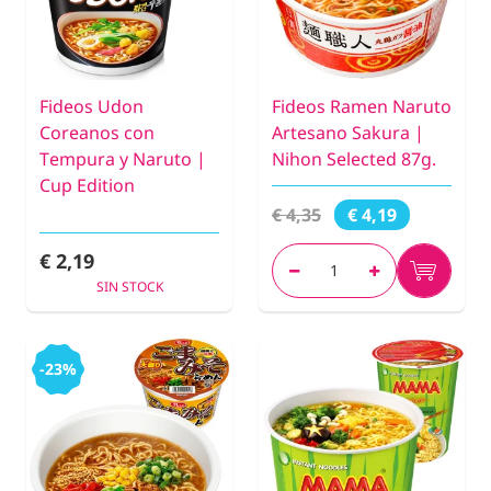
Fideos Udon
Fideos Ramen Naruto
Coreanos con
Artesano Sakura |
Tempura y Naruto |
Nihon Selected 87g.
Cup Edition
€ 4,35
€ 4,19
€ 2,19
SIN STOCK
-23%