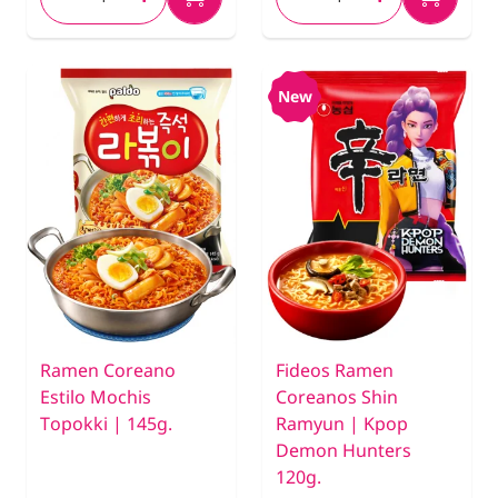
New
Ramen Coreano
Fideos Ramen
Estilo Mochis
Coreanos Shin
Topokki | 145g.
Ramyun | Kpop
Demon Hunters
120g.