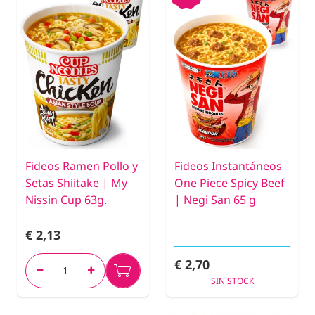
Fideos Ramen Pollo y
Fideos Instantáneos
Setas Shiitake | My
One Piece Spicy Beef
Nissin Cup 63g.
| Negi San 65 g
€ 2,13
€ 2,70
SIN STOCK