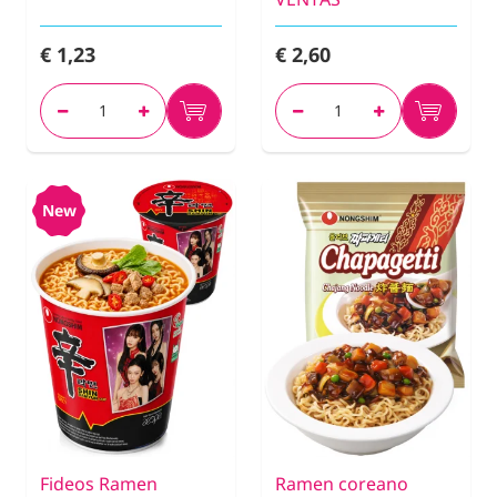
€ 1,23
€ 2,60
New
Fideos Ramen
Ramen coreano