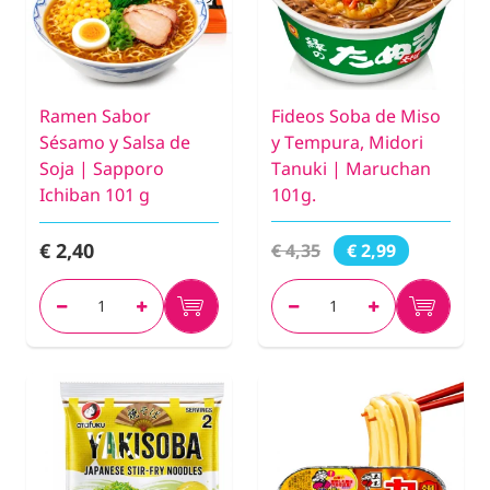
Ramen Sabor
Fideos Soba de Miso
Sésamo y Salsa de
y Tempura, Midori
Soja | Sapporo
Tanuki | Maruchan
Ichiban 101 g
101g.
€ 2,40
€ 4,35
€ 2,99