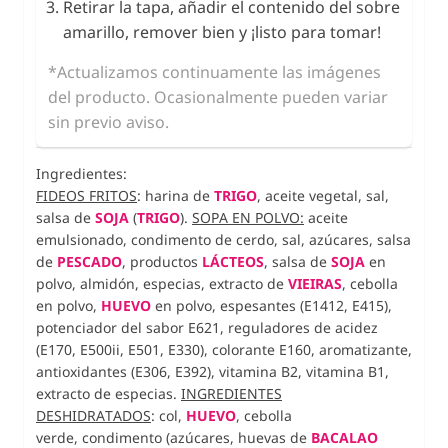
Retirar la tapa, añadir el contenido del sobre
amarillo, remover bien y ¡listo para tomar!
*Actualizamos continuamente las imágenes
del producto. Ocasionalmente pueden variar
sin previo aviso.
Ingredientes:
FIDEOS FRITOS
: harina de
TRIGO
, aceite vegetal, sal,
salsa de
SOJA
(
TRIGO
).
SOPA EN POLVO:
aceite
emulsionado, condimento de cerdo, sal, azúcares, salsa
de
PESCADO
, productos
LÁCTEOS
,
salsa de
SOJA
en
polvo, almidón, especias, extracto de
VIEIRAS
, cebolla
en polvo,
HUEVO
en polvo, espesantes (E1412, E415),
potenciador del sabor E621, reguladores de acidez
(E170, E500ii, E501, E330), colorante E160, aromatizante,
antioxidantes (E306, E392), vitamina B2, vitamina B1,
extracto de especias
.
INGREDIENTES
DESHIDRATADOS
:
col,
HUEVO
, cebolla
verde,
condimento (azúcares, huevas de
BACALAO