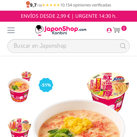
9,7
★★★★★
★★★★★
10.154 opiniones verificadas
/10
ENVÍOS DESDE 2,99 € | URGENTE 14:30 h.
0
-51%