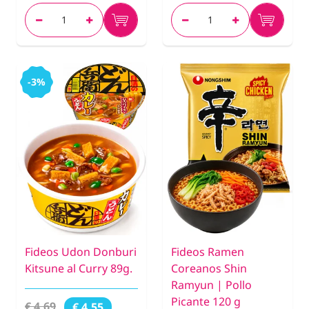
-3%
Fideos Udon Donburi
Fideos Ramen
Kitsune al Curry 89g.
Coreanos Shin
Ramyun | Pollo
Picante 120 g
€ 4,69
€ 4,55