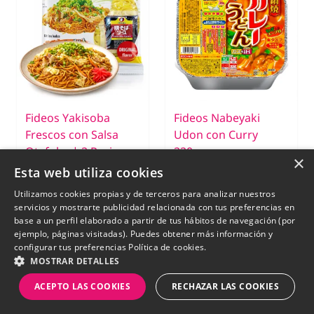
Fideos Yakisoba
Fideos Nabeyaki
Frescos con Salsa
Udon con Curry
Otafuku | 2 Raciones
220g.
×
| 370g.
Esta web utiliza cookies
Utilizamos cookies propias y de terceros para analizar nuestros
€ 5,05
servicios y mostrarte publicidad relacionada con tus preferencias en
base a un perfil elaborado a partir de tus hábitos de navegación (por
€ 3,80
ejemplo, páginas visitadas). Puedes obtener más información y
configurar tus preferencias
Política de cookies.
SIN STOCK
MOSTRAR DETALLES
ACEPTO LAS COOKIES
RECHAZAR LAS COOKIES