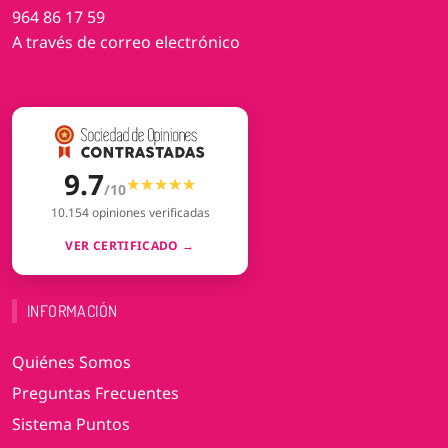
964 86 17 59
A través de correo electrónico
9.7
★★★★★
★★★★★
/10
10.154 opiniones verificadas
VER CERTIFICADO →
INFORMACIÓN
Quiénes Somos
Preguntas Frecuentes
Sistema Puntos