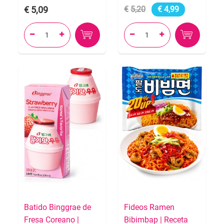
5,09
5,20
4,99




Batido Binggrae de
Fideos Ramen
Fresa Coreano |
Bibimbap | Receta