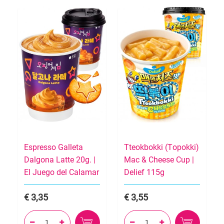
Espresso Galleta
Tteokbokki (Topokki)
Dalgona Latte 20g. |
Mac & Cheese Cup |
El Juego del Calamar
Delief 115g
3,35
3,55



