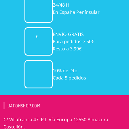
24/48 H
En España Penínsular
ENVÍO GRATIS
Para pedidos > 50€
Resto a 3,99€
10% de Dto.
Cada 5 pedidos
JAPONSHOP.COM
C/ Villafranca 47. P.I. Vía Europa 12550 Almazora
Castellón.