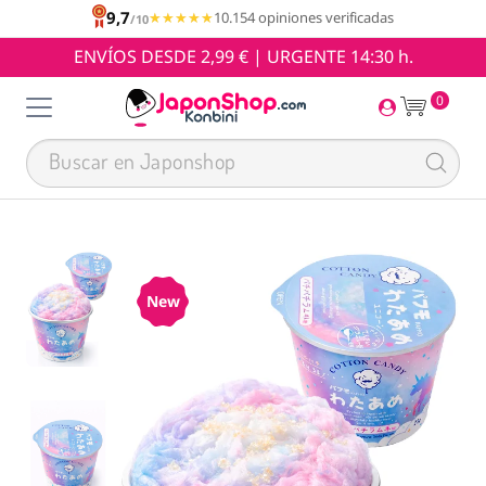
9,7
★★★★★
★★★★★
10.154 opiniones verificadas
/10
ENVÍOS DESDE 2,99 € | URGENTE 14:30 h.
0
New