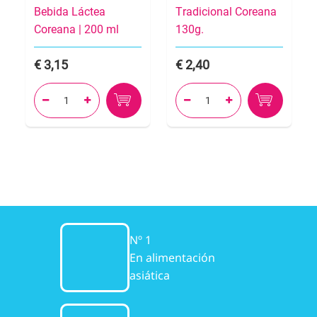
Bebida Láctea
Tradicional Coreana
Coreana | 200 ml
130g.
3,15
2,40




Nº 1
En alimentación
asiática