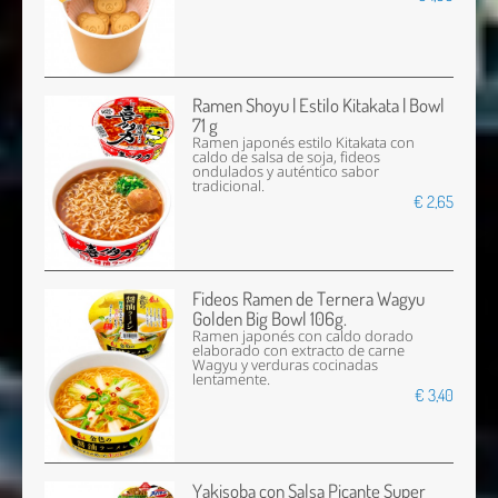
Ramen Shoyu | Estilo Kitakata | Bowl
71 g
Ramen japonés estilo Kitakata con
caldo de salsa de soja, fideos
ondulados y auténtico sabor
tradicional.
€ 2,65
Fideos Ramen de Ternera Wagyu
Golden Big Bowl 106g.
Ramen japonés con caldo dorado
elaborado con extracto de carne
Wagyu y verduras cocinadas
lentamente.
€ 3,40
Yakisoba con Salsa Picante Super