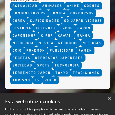
ACTUALIDAD
ANIMALES
ANIME
COCHES
COMBINI LOVERS
COMIDA
CONCURSOS
COREA
CURIOSIDADES
GO JAPAN VÍDEOS!
HISTORIA
INTERNET
J-POP
JAPON
JAPONSHOP
K-POP
KAWAII
MANGA
MITOLOGIA
MUSICA
NEGOCIOS
NOTICIAS
OCIO
POKEMON
PUBLICIDAD
RAMEN
RECETAS
REFRESCOS JAPONESES
SOCIEDAD
SPOTS
TECNOLOGIA
TERREMOTO JAPON
TOKYO
TRADICIONES
TURISMO
TV
VIDEO
×
Esta web utiliza cookies
Utilizamos cookies propias y de terceros para analizar nuestros
servicios y mostrarte publicidad relacionada con tus preferencias en