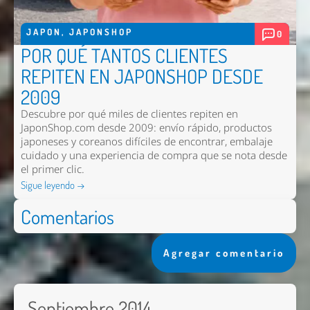
JAPON
,
JAPONSHOP
0
POR QUÉ TANTOS CLIENTES
REPITEN EN JAPONSHOP DESDE
2009
Descubre por qué miles de clientes repiten en
JaponShop.com desde 2009: envío rápido, productos
japoneses y coreanos difíciles de encontrar, embalaje
cuidado y una experiencia de compra que se nota desde
el primer clic.
Sigue leyendo →
Comentarios
Agregar comentario
Septiembre 2014