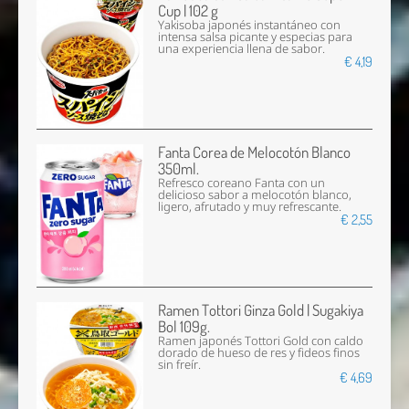
Cup | 102 g
Yakisoba japonés instantáneo con
intensa salsa picante y especias para
una experiencia llena de sabor.
€ 4,19
Fanta Corea de Melocotón Blanco
350ml.
Refresco coreano Fanta con un
delicioso sabor a melocotón blanco,
ligero, afrutado y muy refrescante.
€ 2,55
Ramen Tottori Ginza Gold | Sugakiya
Bol 109g.
Ramen japonés Tottori Gold con caldo
dorado de hueso de res y fideos finos
sin freír.
€ 4,69