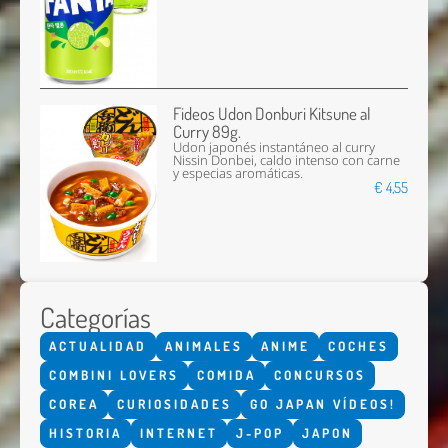
Fideos Udon Donburi Kitsune al
Curry 89g.
Udon japonés instantáneo al curry
Nissin Donbei, caldo intenso con carne
y especias aromáticas.
€ 4,55
Categorías
ACTUALIDAD
ANIMALES
ANIME
COCHES
COMBINI LOVERS
COMIDA
CONCURSOS
COREA
CURIOSIDADES
GO JAPAN VÍDEOS!
HISTORIA
INTERNET
J-POP
JAPON