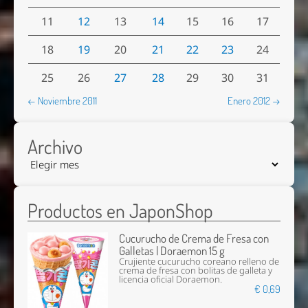
11
12
13
14
15
16
17
18
19
20
21
22
23
24
25
26
27
28
29
30
31
← Noviembre 2011
Enero 2012 →
Archivo
Productos en JaponShop
Cucurucho de Crema de Fresa con
Galletas | Doraemon 15 g
Crujiente cucurucho coreano relleno de
crema de fresa con bolitas de galleta y
licencia oficial Doraemon.
€ 0,69