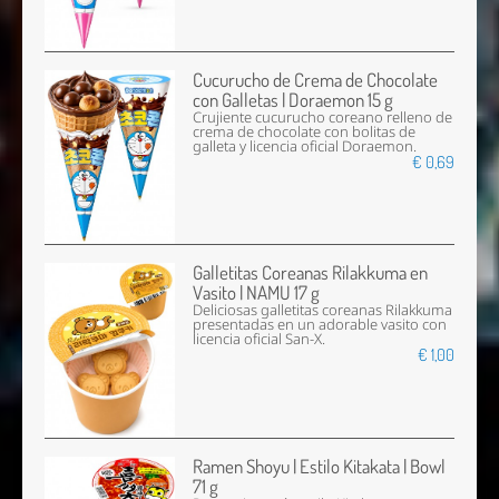
Cucurucho de Crema de Chocolate
con Galletas | Doraemon 15 g
Crujiente cucurucho coreano relleno de
crema de chocolate con bolitas de
galleta y licencia oficial Doraemon.
€ 0,69
Galletitas Coreanas Rilakkuma en
Vasito | NAMU 17 g
Deliciosas galletitas coreanas Rilakkuma
presentadas en un adorable vasito con
licencia oficial San-X.
€ 1,00
Ramen Shoyu | Estilo Kitakata | Bowl
71 g