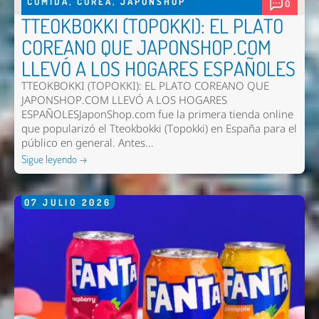
COMIDA
,
COREA
,
JAPONSHOP
0
TTEOKBOKKI (TOPOKKI): EL PLATO
COREANO QUE JAPONSHOP.COM
LLEVÓ A LOS HOGARES ESPAÑOLES
TTEOKBOKKI (TOPOKKI): EL PLATO COREANO QUE
JAPONSHOP.COM LLEVÓ A LOS HOGARES
ESPAÑOLESJaponShop.com fue la primera tienda online
que popularizó el Tteokbokki (Topokki) en España para el
público en general. Antes...
Sigue leyendo →
07
JULIO
2026