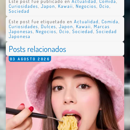
Este post fue publicado en
Actualidad
,
Comida
,
Curiosidades
,
Japon
,
Kawaii
,
Negocios
,
Ocio
,
Sociedad
Este post fue etiquetado en
Actualidad
,
Comida
,
Curiosidades
,
Dulces
,
Japon
,
Kawaii
,
Marcas
Japonesas
,
Negocios
,
Ocio
,
Sociedad
,
Sociedad
Japonesa
Nombre *
Posts relacionados
Email *
Comentario *
03
AGOSTO
2026
Enviar