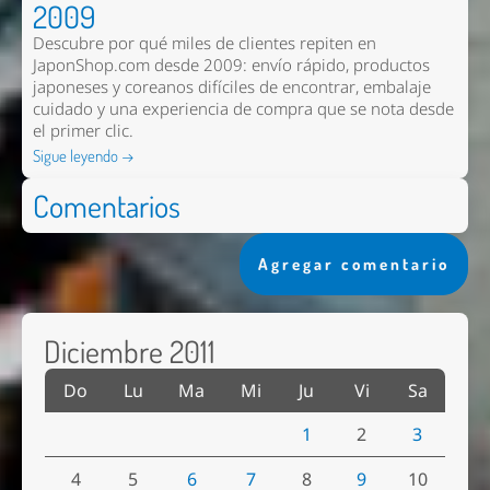
2009
Descubre por qué miles de clientes repiten en
JaponShop.com desde 2009: envío rápido, productos
japoneses y coreanos difíciles de encontrar, embalaje
cuidado y una experiencia de compra que se nota desde
el primer clic.
Sigue leyendo →
Comentarios
Agregar comentario
Diciembre 2011
Do
Lu
Ma
Mi
Ju
Vi
Sa
1
2
3
4
5
6
7
8
9
10