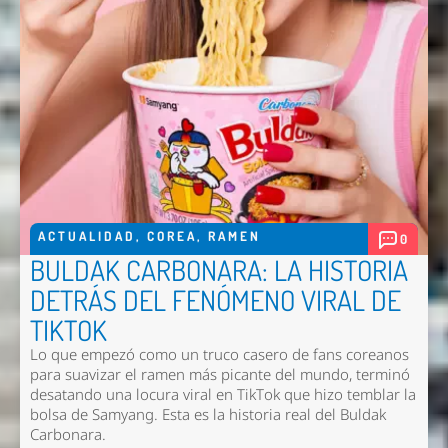
ACTUALIDAD
,
COREA
,
RAMEN
0
BULDAK CARBONARA: LA HISTORIA
DETRÁS DEL FENÓMENO VIRAL DE
TIKTOK
Lo que empezó como un truco casero de fans coreanos
para suavizar el ramen más picante del mundo, terminó
desatando una locura viral en TikTok que hizo temblar la
bolsa de Samyang. Esta es la historia real del Buldak
Carbonara.