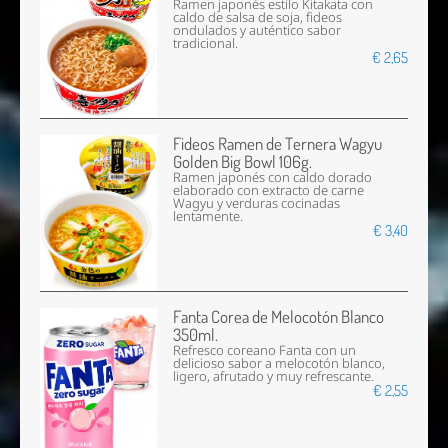
Ramen japonés estilo Kitakata con
caldo de salsa de soja, fideos
ondulados y auténtico sabor
tradicional.
€ 2,65
Fideos Ramen de Ternera Wagyu
Golden Big Bowl 106g.
Ramen japonés con caldo dorado
elaborado con extracto de carne
Wagyu y verduras cocinadas
lentamente.
€ 3,40
Fanta Corea de Melocotón Blanco
350ml.
Refresco coreano Fanta con un
delicioso sabor a melocotón blanco,
ligero, afrutado y muy refrescante.
€ 2,55