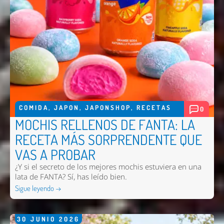
COMIDA
,
JAPON
,
JAPONSHOP
,
RECETAS
0
MOCHIS RELLENOS DE FANTA: LA
RECETA MÁS SORPRENDENTE QUE
VAS A PROBAR
¿Y si el secreto de los mejores mochis estuviera en una
lata de FANTA? Sí, has leído bien.
Sigue leyendo →
30
JUNIO
2026