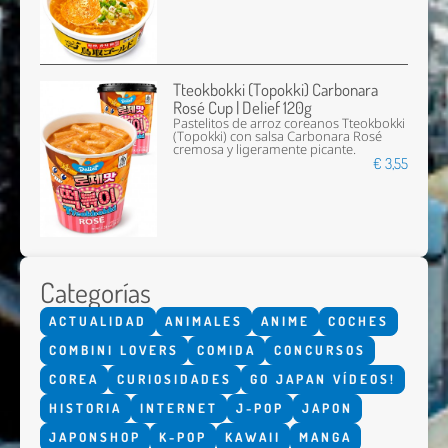
Tteokbokki (Topokki) Carbonara
Rosé Cup | Delief 120g
Pastelitos de arroz coreanos Tteokbokki
(Topokki) con salsa Carbonara Rosé
cremosa y ligeramente picante.
€ 3,55
Categorías
ACTUALIDAD
ANIMALES
ANIME
COCHES
COMBINI LOVERS
COMIDA
CONCURSOS
COREA
CURIOSIDADES
GO JAPAN VÍDEOS!
HISTORIA
INTERNET
J-POP
JAPON
JAPONSHOP
K-POP
KAWAII
MANGA