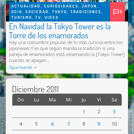
ACTUALIDAD
,
CURIOSIDADES
,
JAPON
,
OCIO
,
SOCIEDAD
,
TOKYO
,
TRADICIONES
,
0
TURISMO
,
TV
,
VIDEO
En Navidad la Tokyo Tower es la
Torre de los enamorados
Hay una costumbre popular de lo más curiosa entre los
japoneses.Y es que según manda la tradición si una
pareja de enamorados está observando la [Tokyo Tower]
cuando se apagan...
Sigue leyendo →
Diciembre 2011
Do
Lu
Ma
Mi
Ju
Vi
Sa
1
2
3
4
5
6
7
8
9
10