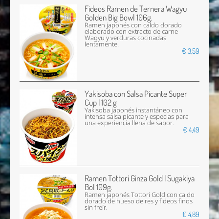
Fideos Ramen de Ternera Wagyu
Golden Big Bowl 106g.
Ramen japonés con caldo dorado
elaborado con extracto de carne
Wagyu y verduras cocinadas
lentamente.
€ 3,59
Yakisoba con Salsa Picante Super
Cup | 102 g
Yakisoba japonés instantáneo con
intensa salsa picante y especias para
una experiencia llena de sabor.
€ 4,49
Ramen Tottori Ginza Gold | Sugakiya
Bol 109g.
Ramen japonés Tottori Gold con caldo
dorado de hueso de res y fideos finos
sin freír.
€ 4,89