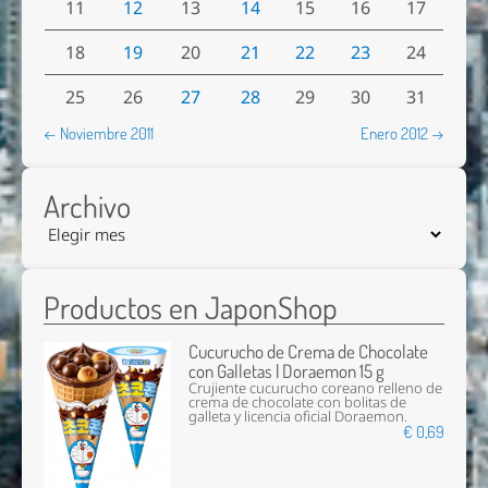
11
12
13
14
15
16
17
18
19
20
21
22
23
24
25
26
27
28
29
30
31
← Noviembre 2011
Enero 2012 →
Archivo
Productos en JaponShop
Cucurucho de Crema de Chocolate
con Galletas | Doraemon 15 g
Crujiente cucurucho coreano relleno de
crema de chocolate con bolitas de
galleta y licencia oficial Doraemon.
€ 0,69