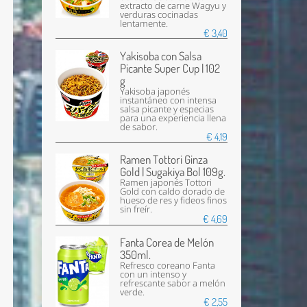
extracto de carne Wagyu y
verduras cocinadas
lentamente.
€ 3,40
Yakisoba con Salsa
Picante Super Cup | 102
g
Yakisoba japonés
instantáneo con intensa
salsa picante y especias
para una experiencia llena
de sabor.
€ 4,19
Ramen Tottori Ginza
Gold | Sugakiya Bol 109g.
Ramen japonés Tottori
Gold con caldo dorado de
hueso de res y fideos finos
sin freír.
€ 4,69
Fanta Corea de Melón
350ml.
Refresco coreano Fanta
con un intenso y
refrescante sabor a melón
verde.
€ 2,55