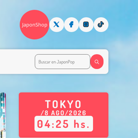
JaponShop
TOKYO
/
8
AGO
/
2026
04
:
25
hs.