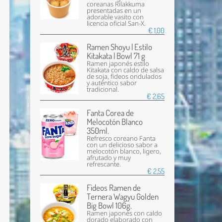
coreanas Rilakkuma
presentadas en un
adorable vasito con
licencia oficial San-X.
€ 1,00
Ramen Shoyu | Estilo
Kitakata | Bowl 71 g
Ramen japonés estilo
Kitakata con caldo de salsa
de soja, fideos ondulados
y auténtico sabor
tradicional.
€ 2,65
Fanta Corea de
Melocotón Blanco
350ml.
Refresco coreano Fanta
con un delicioso sabor a
melocotón blanco, ligero,
afrutado y muy
refrescante.
€ 2,55
Fideos Ramen de
Ternera Wagyu Golden
Big Bowl 106g.
Ramen japonés con caldo
dorado elaborado con