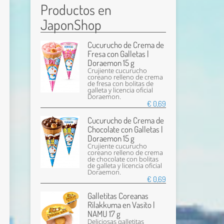
Productos en
JaponShop
Cucurucho de Crema de
Fresa con Galletas |
Doraemon 15 g
Crujiente cucurucho
coreano relleno de crema
de fresa con bolitas de
galleta y licencia oficial
Doraemon.
€ 0,69
Cucurucho de Crema de
Chocolate con Galletas |
Doraemon 15 g
Crujiente cucurucho
coreano relleno de crema
de chocolate con bolitas
de galleta y licencia oficial
Doraemon.
€ 0,69
Galletitas Coreanas
Rilakkuma en Vasito |
NAMU 17 g
Deliciosas galletitas