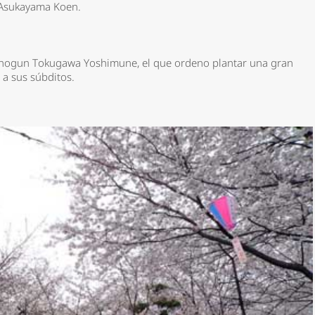
, Asukayama Koen.
º Shogun Tokugawa Yoshimune, el que ordeno plantar una gran
 a sus súbditos.