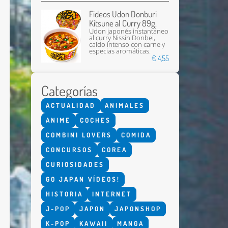
Fideos Udon Donburi
Kitsune al Curry 89g.
Udon japonés instantáneo
al curry Nissin Donbei,
caldo intenso con carne y
especias aromáticas.
€ 4,55
Categorías
Enviar
ACTUALIDAD
ANIMALES
ANIME
COCHES
COMBINI LOVERS
COMIDA
CONCURSOS
COREA
CURIOSIDADES
GO JAPAN VÍDEOS!
HISTORIA
INTERNET
J-POP
JAPON
JAPONSHOP
K-POP
KAWAII
MANGA