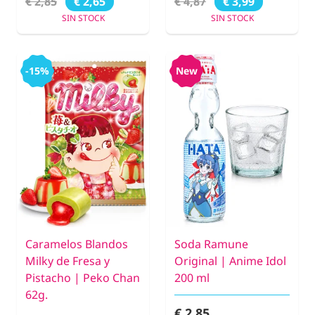
€ 2,85
€ 4,87
€ 2,65
€ 3,99
SIN STOCK
SIN STOCK
-15%
New
Caramelos Blandos
Soda Ramune
Milky de Fresa y
Original | Anime Idol
Pistacho | Peko Chan
200 ml
62g.
€ 2,85