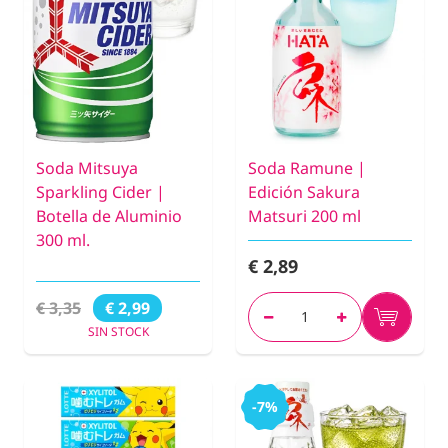
Soda Mitsuya
Soda Ramune |
Sparkling Cider |
Edición Sakura
Botella de Aluminio
Matsuri 200 ml
300 ml.
€ 2,89
€ 3,35
€ 2,99
SIN STOCK
-7%