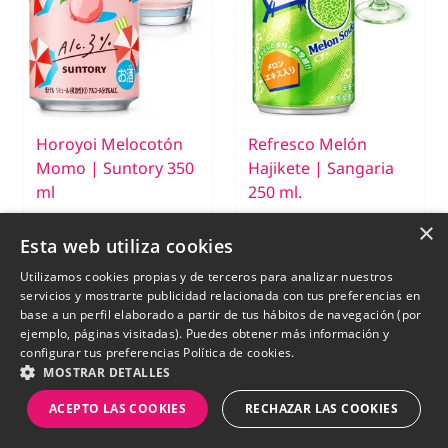
Horoyoi Melocotón
Refresco Melón
Momo | Suntory 350
Hajikete | Sangaria
ml
250 ml.
×
€ 3,55
€ 1,55
Esta web utiliza cookies
SIN STOCK
SIN STOCK
Utilizamos cookies propias y de terceros para analizar nuestros
servicios y mostrarte publicidad relacionada con tus preferencias en
base a un perfil elaborado a partir de tus hábitos de navegación (por
ejemplo, páginas visitadas). Puedes obtener más información y
New
New
configurar tus preferencias
Política de cookies.
MOSTRAR DETALLES
ACEPTO LAS COOKIES
RECHAZAR LAS COOKIES