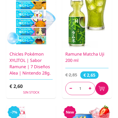
Chicles Pokémon
Ramune Matcha Uji
XYLITOL | Sabor
200 ml
Ramune | 7 Diseños
Alea | Nintendo 28g.
€ 2,85
€ 2,65
€ 2,60
SIN STOCK
-7%
New