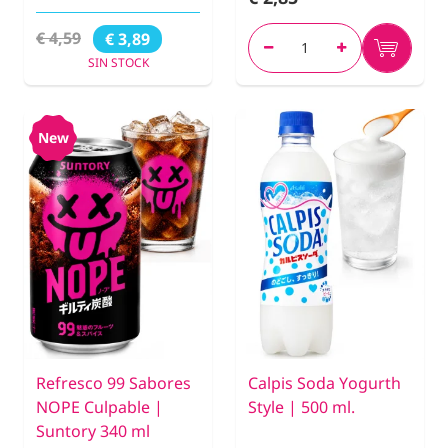
€ 4,59
€ 3,89
SIN STOCK
New
Refresco 99 Sabores
Calpis Soda Yogurth
NOPE Culpable |
Style | 500 ml.
Suntory 340 ml