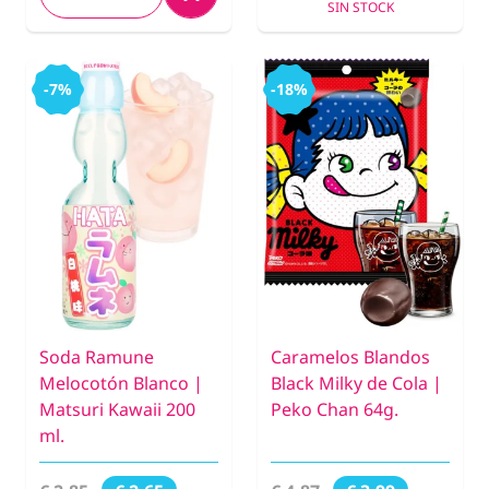
SIN STOCK
-7%
-18%
Soda Ramune
Caramelos Blandos
Melocotón Blanco |
Black Milky de Cola |
Matsuri Kawaii 200
Peko Chan 64g.
ml.