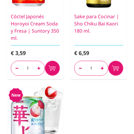
Cóctel Japonés
Sake para Cocinar |
Horoyoi Cream Soda
Sho Chiku Bai Kaori
y Fresa | Suntory 350
180 ml.
ml.
€ 3,59
€ 6,59
New