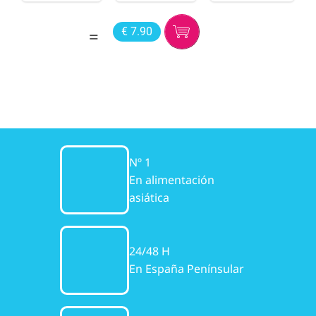
€ 7.90
Nº 1
En alimentación
asiática
24/48 H
En España Penínsular