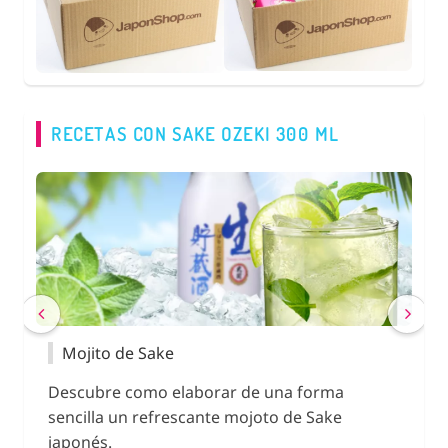
RECETAS CON SAKE OZEKI 300 ML
Mojito de Sake
S
ado
Descubre como elaborar de una forma
Dis
sencilla un refrescante mojoto de Sake
con
japonés.
jap