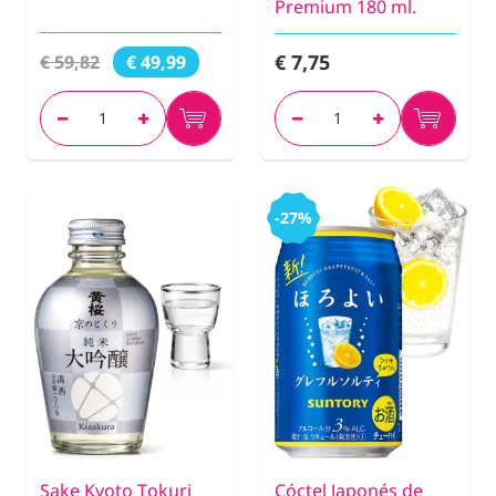
Premium 180 ml.
€ 7,75
€ 59,82
€ 49,99
-27%
Sake Kyoto Tokuri
Cóctel Japonés de