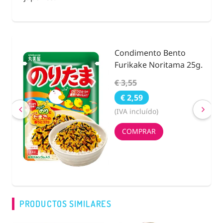
Condimento Bento
nidad
Furikake Noritama 25g.
€ 3,55
€ 2,59
(IVA incluído)
COMPRAR
PRODUCTOS SIMILARES