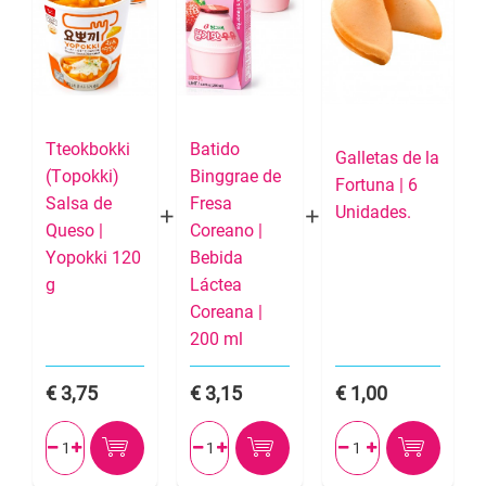
Tteokbokki
Batido
Galletas de la
(Topokki)
Binggrae de
Fortuna | 6
Salsa de
Fresa
Unidades.
Queso |
Coreano |
Yopokki 120
Bebida
g
Láctea
Coreana |
200 ml
3,75
3,15
1,00





