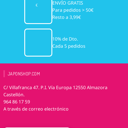
ENVÍO GRATIS
Para pedidos > 50€
Resto a 3,99€
10% de Dto.
Cada 5 pedidos
JAPONSHOP.COM
C/ Villafranca 47. P.I. Vía Europa 12550 Almazora
Castellón.
964 86 17 59
A través de correo electrónico