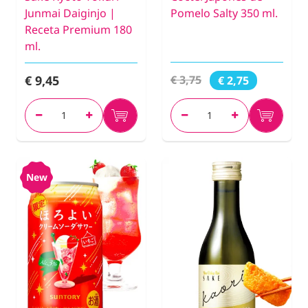
Junmai Daiginjo |
Pomelo Salty 350 ml.
Receta Premium 180
ml.
€ 9,45
€ 3,75
€ 2,75
New