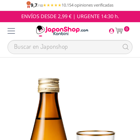
9,7
★★★★★
★★★★★
10.154 opiniones verificadas
/10
ENVÍOS DESDE 2,99 € | URGENTE 14:30 h.
0