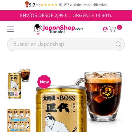
9,7
★★★★★
★★★★★
10.153 opiniones verificadas
/10
ENVÍOS DESDE 2,99 € | URGENTE 14:30 h.
0
New