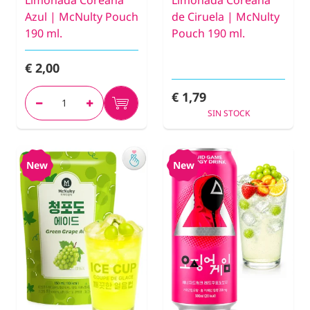
Limonada Coreana
Limonada Coreana
Azul | McNulty Pouch
de Ciruela | McNulty
190 ml.
Pouch 190 ml.
€ 2,00
€ 1,79
SIN STOCK
New
New