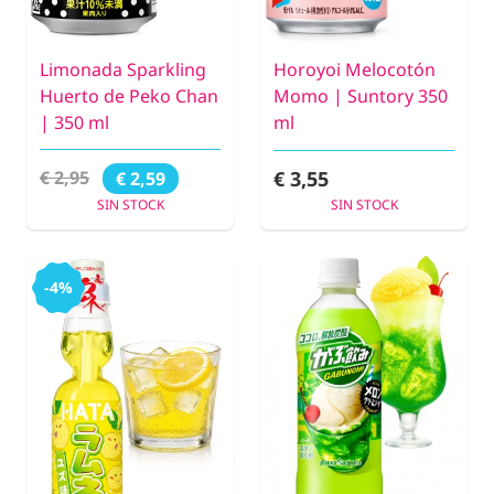
Limonada Sparkling
Horoyoi Melocotón
Huerto de Peko Chan
Momo | Suntory 350
| 350 ml
ml
€ 3,55
€ 2,95
€ 2,59
SIN STOCK
SIN STOCK
-4%