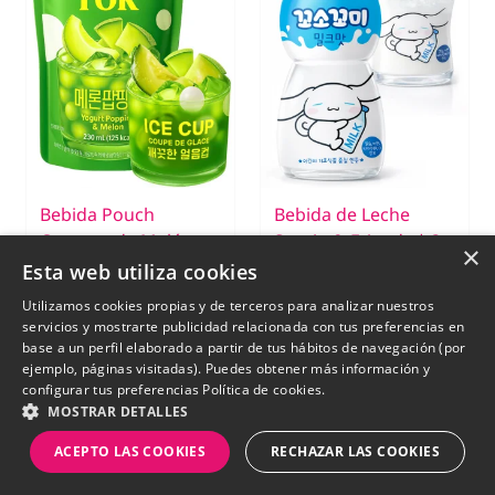
Bebida Pouch
Bebida de Leche
Coreana de Melón
Sanrio & Friends | 3
×
con Bobas de Yogur
diseños Aleatorios
Esta web utiliza cookies
| Popping Tok 230
200 ml.
Utilizamos cookies propias y de terceros para analizar nuestros
ml.
servicios y mostrarte publicidad relacionada con tus preferencias en
base a un perfil elaborado a partir de tus hábitos de navegación (por
ejemplo, páginas visitadas). Puedes obtener más información y
€ 2,29
€ 2,00
configurar tus preferencias
Política de cookies.
SIN STOCK
SIN STOCK
MOSTRAR DETALLES
ACEPTO LAS COOKIES
RECHAZAR LAS COOKIES
New
New