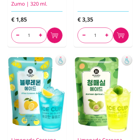
Zumo | 320 ml.
€ 1,85
€ 3,35