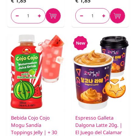
€ 1,85
€ 1,85
New
Bebida Cojo Cojo
Espresso Galleta
Mogu Sandía
Dalgona Latte 20g. |
Toppings Jelly | + 30
El Juego del Calamar