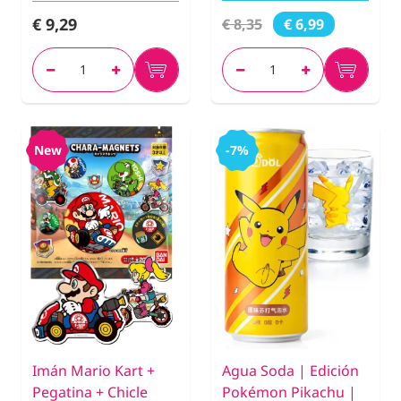
€ 9,29
€ 8,35
€ 6,99
New
-7%
Imán Mario Kart +
Agua Soda | Edición
Pegatina + Chicle
Pokémon Pikachu |