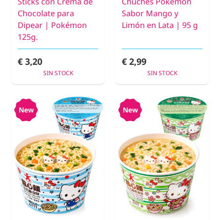
Sticks con Crema de
Chuches Pokémon
Chocolate para
Sabor Mango y
Dipear | Pokémon
Limón en Lata | 95 g
125g.
€ 3,20
€ 2,99
SIN STOCK
SIN STOCK
New
New