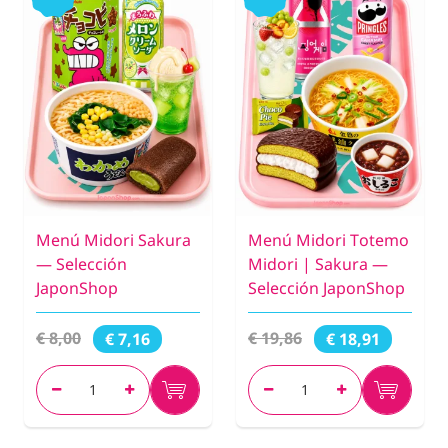
Menú Midori Sakura
Menú Midori Totemo
— Selección
Midori | Sakura —
JaponShop
Selección JaponShop
€ 8,00
€ 19,86
€ 7,16
€ 18,91