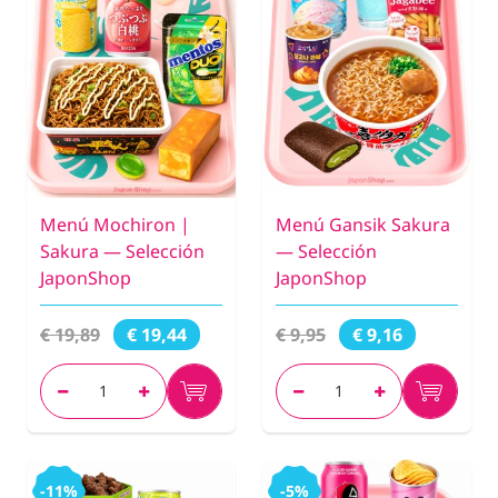
Menú Mochiron |
Menú Gansik Sakura
Sakura — Selección
— Selección
JaponShop
JaponShop
€ 19,89
€ 9,95
€ 19,44
€ 9,16
-11%
-5%