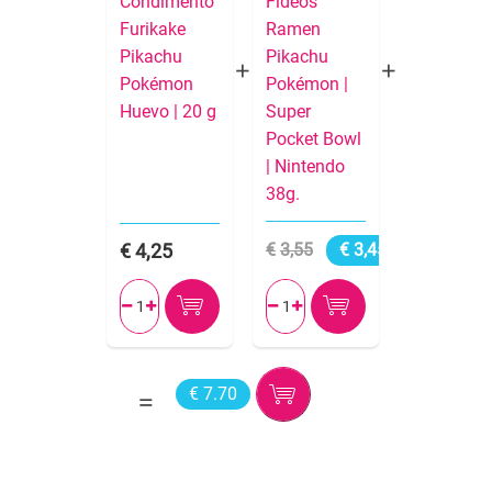
Condimento
Fideos
Furikake
Ramen
Pikachu
Pikachu
Pokémon
Pokémon |
Huevo | 20 g
Super
Pocket Bowl
| Nintendo
38g.
4,25
3,55
3,45




€ 7.70