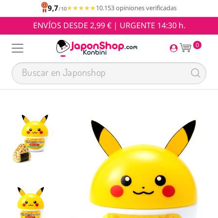
9,7
★★★★★
★★★★★
10.153 opiniones verificadas
/10
ENVÍOS DESDE 2,99 € | URGENTE 14:30 h.
0