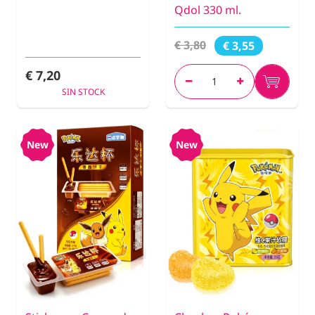
Qdol 330 ml.
€ 3,80
€ 3,55
€ 7,20
SIN STOCK
New
New