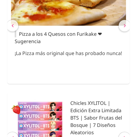
Onigiri con Furikake
P
Su
Onigiri (お握り) también conocido como
ca!
¡La
Omusubi (おむすび) es un plato japonés que
consiste en una bola de arroz rellena o
mezclada con otros ingredientes.
Chicles XYLITOL |
ada
Edición Extra Limitada
del
BTS | Sabor Pomelo | 7
s
Diseños Aleatorios
€ 20,75