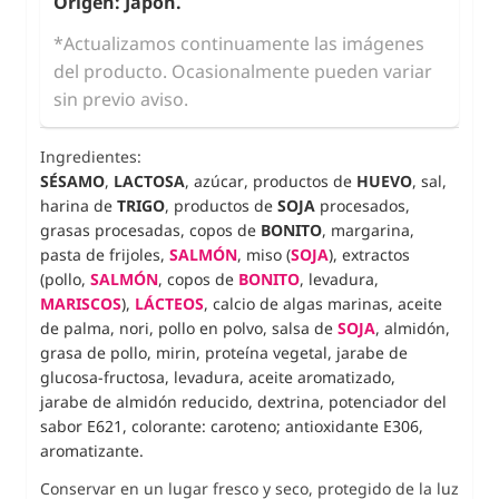
Origen: Japón.
*Actualizamos continuamente las imágenes
del producto. Ocasionalmente pueden variar
sin previo aviso.
Ingredientes:
SÉSAMO
,
LACTOSA
, azúcar, productos de
HUEVO
, sal,
harina de
TRIGO
, productos de
SOJA
procesados
,
grasas
procesadas, copos de
BONITO
,
margarina,
pasta de frijoles,
SALMÓN
, miso
(
SOJA
),
extractos
(pollo,
SALMÓN
, copo
s de
BONITO
, levadura,
MARISCOS
),
LÁCTEOS
, calcio de algas marinas, aceite
de palma, nori,
pollo en polvo, salsa de
SOJA
, almidón,
grasa de pollo, mirin, proteína vegetal, jarabe de
glucosa-fructosa, levadura, aceite aromatizado,
jarabe
de almidón reducido, dextrina, potenciador del
sabor E621, colorante: caroteno; antioxidante E306,
aromatizante.
Conservar en un lugar fresco y seco, protegido de la luz