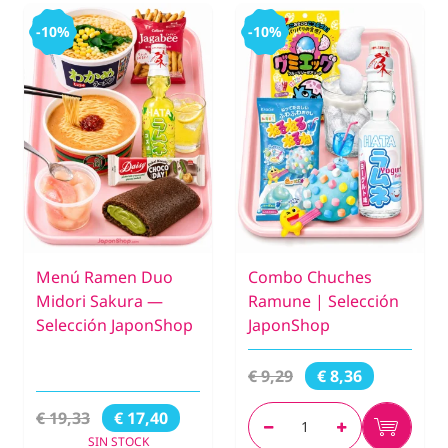
-10%
-10%
Menú Ramen Duo
Combo Chuches
Midori Sakura —
Ramune | Selección
Selección JaponShop
JaponShop
€ 9,29
€ 8,36
€ 19,33
€ 17,40
SIN STOCK