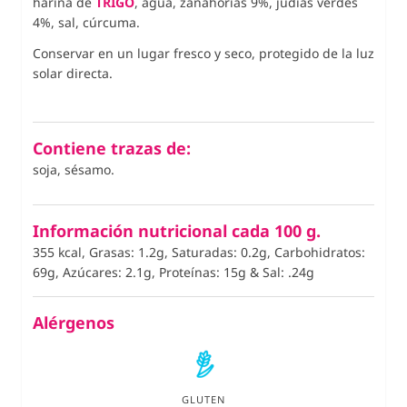
harina de
TRIGO
, agua, zanahorias 9%, judías verdes
4%, sal, cúrcuma.
Conservar en un lugar fresco y seco, protegido de la luz
solar directa.
Contiene trazas de:
soja, sésamo.
Información nutricional cada 100 g.
355 kcal, Grasas: 1.2g, Saturadas: 0.2g, Carbohidratos:
69g, Azúcares: 2.1g, Proteínas: 15g
&
Sal: .24g
Alérgenos
GLUTEN