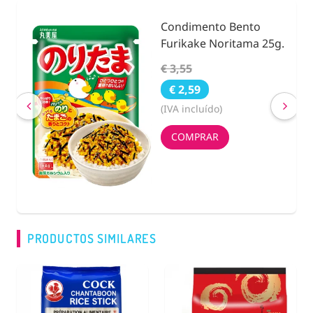
Condimento Bento
nidad
Furikake Noritama 25g.
€ 3,55
€ 2,59
(IVA incluído)
COMPRAR
PRODUCTOS SIMILARES