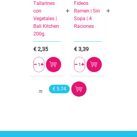
Tallarines
Fideos
con
Ramen | Sin
Vegetales |
Sopa | 4
Bali Kitchen
Raciones
200g.
2,35
3,39




€ 5.74