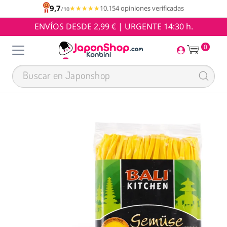
9,7
★★★★★
★★★★★
10.154 opiniones verificadas
/10
ENVÍOS DESDE 2,99 € | URGENTE 14:30 h.
0