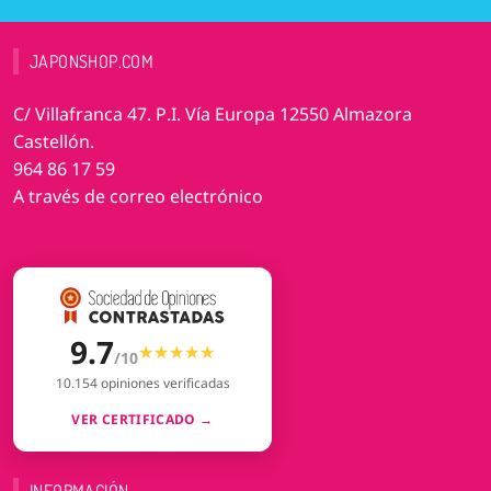
JAPONSHOP.COM
C/ Villafranca 47. P.I. Vía Europa 12550 Almazora
Castellón.
964 86 17 59
A través de correo electrónico
9.7
★★★★★
★★★★★
/10
10.154 opiniones verificadas
VER CERTIFICADO →