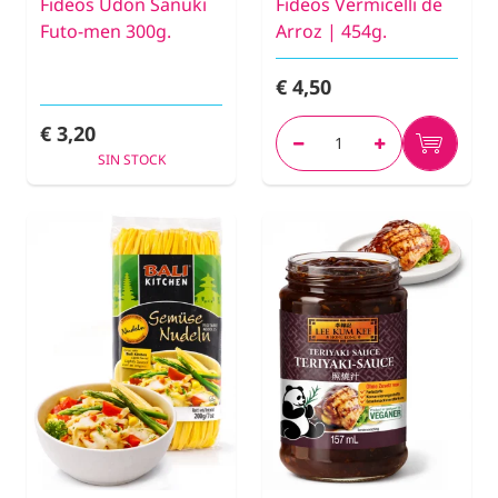
Fideos Udon Sanuki
Fideos Vermicelli de
Futo-men 300g.
Arroz | 454g.
€ 4,50
€ 3,20
SIN STOCK