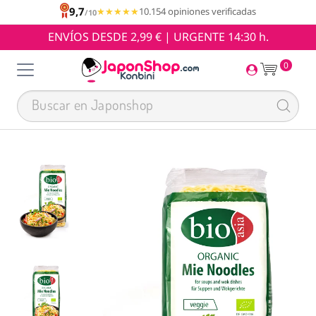
9,7
★★★★★
★★★★★
10.154 opiniones verificadas
/10
ENVÍOS DESDE 2,99 € | URGENTE 14:30 h.
0