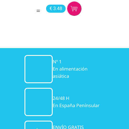
€ 3.48
Nº 1
En alimentación
asiática
24/48 H
En España Penínsular
ENVÍO GRATIS