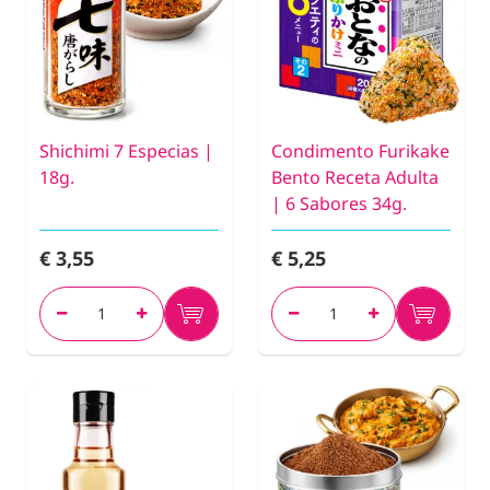
Shichimi 7 Especias |
Condimento Furikake
18g.
Bento Receta Adulta
| 6 Sabores 34g.
€ 3,55
€ 5,25