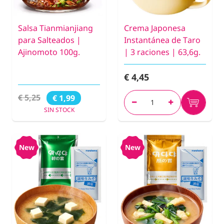
Salsa Tianmianjiang
Crema Japonesa
para Salteados |
Instantánea de Taro
Ajinomoto 100g.
| 3 raciones | 63,6g.
€ 4,45
€ 5,25
€ 1,99
SIN STOCK
New
New