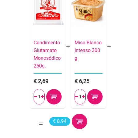
Condimento
Miso Blanco
Glutamato
Intenso 300
Monosódico
g
250g.
2,69
6,25




€ 8.94