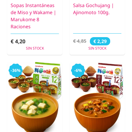
Sopas Instantáneas
Salsa Gochujang |
de Miso y Wakame |
Ajinomoto 100g.
Marukome 8
Raciones
€ 4,20
€ 4,85
€ 2,29
SIN STOCK
SIN STOCK
-36%
-6%