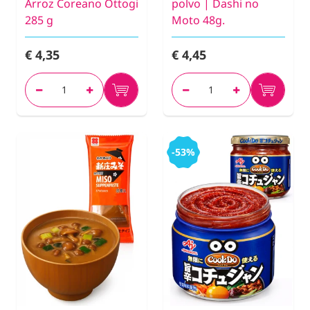
Arroz Coreano Ottogi
polvo | Dashi no
285 g
Moto 48g.
€ 4,35
€ 4,45
-53%