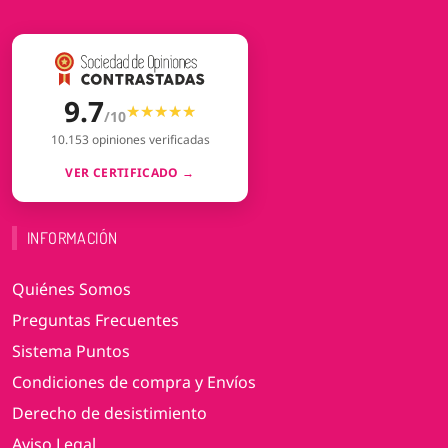
9.7
★★★★★
★★★★★
/10
10.153 opiniones verificadas
VER CERTIFICADO →
INFORMACIÓN
Quiénes Somos
Preguntas Frecuentes
Sistema Puntos
Condiciones de compra y Envíos
Derecho de desistimiento
Aviso Legal