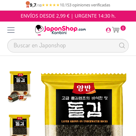
9,7
★★★★★
★★★★★
10.153 opiniones verificadas
/10
ENVÍOS DESDE 2,99 € | URGENTE 14:30 h.
0