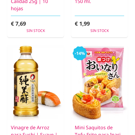
Calidad 25g | 10
150 ml.
hojas
€ 7,69
€ 1,99
SIN STOCK
SIN STOCK
-14%
Vinagre de Arroz
Mini Saquitos de
para Sushi | Suave |
Tofu Frito para Inari