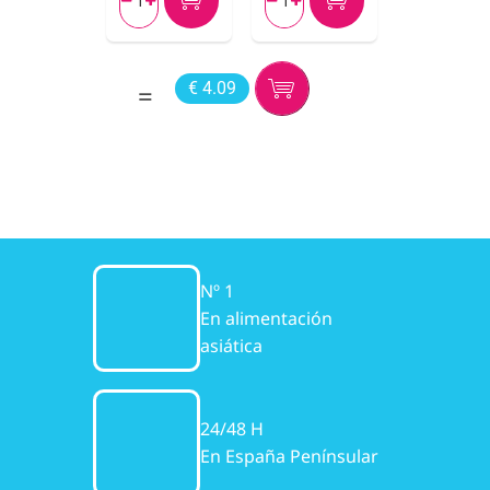




€ 4.09
Nº 1
En alimentación
asiática
24/48 H
En España Penínsular