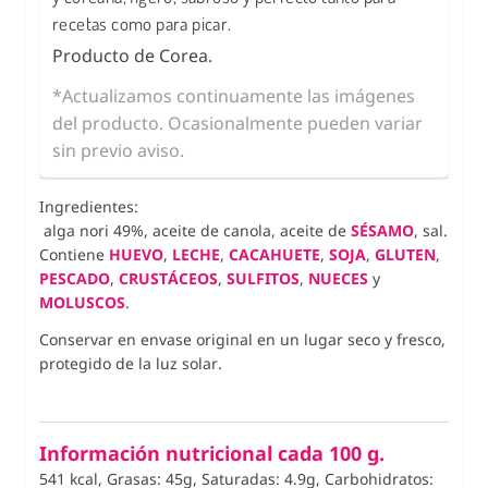
recetas como para picar.
Producto de Corea.
*Actualizamos continuamente las imágenes
del producto. Ocasionalmente pueden variar
sin previo aviso.
Ingredientes:
alga nori 49%, aceite de canola, aceite de
SÉSAMO
, sal.
Contiene
HUEVO
,
LECHE
,
CACAHUETE
,
SOJA
,
GLUTEN
,
PESCADO
,
CRUSTÁCEOS
,
SULFITOS
,
NU
ECES
y
MOLUSCOS
.
Conservar en envase original en un lugar seco y fresco,
protegido de la luz solar.
Información nutricional cada 100 g.
541 kcal, Grasas: 45g, Saturadas: 4.9g, Carbohidratos: