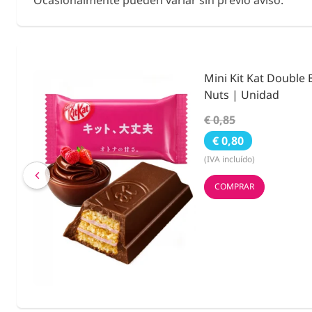
Ocasionalmente pueden variar sin previo aviso.
ies &
Condimento Bento F
Noritama 25g.
€ 3,55
€ 2,59
(IVA incluído)
COMPRAR