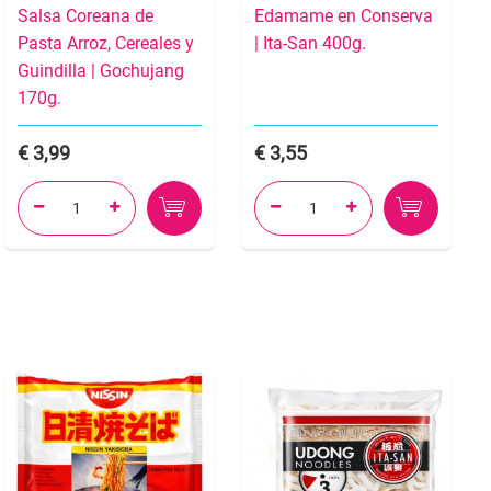
Salsa Coreana de
Edamame en Conserva
Pasta Arroz, Cereales y
| Ita-San 400g.
Guindilla | Gochujang
170g.
3,99
3,55



