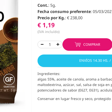
Cont.
: 5g.
Fecha consumo preferente
: 05/03/202
Precio por Kg.
: € 238,00
€ 1,19
(IVA incluído)
COMPRAR
ENVÍOS 14.30 HS. /
Ingredientes:
algas 55%, aceite de canola, aroma a barba
maltodextrina, azúcar, sal, salsa de soja en 
potenciadores de sabor (E627, E631), acidul
Conservar en lugar fresco y seco, protegido d