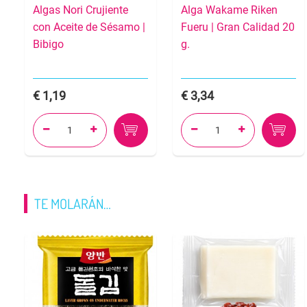
Algas Nori Crujiente
Alga Wakame Riken
con Aceite de Sésamo |
Fueru | Gran Calidad 20
Bibigo
g.
1,19
3,34




TE MOLARÁN…