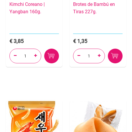
Kimchi Coreano |
Brotes de Bambú en
Yangban 160g.
Tiras 227g.
3,85
1,35



