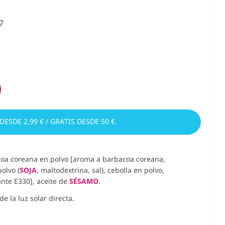
7
 DESDE 2,99 € / GRATIS DESDE 50 €.
coa coreana en polvo [aroma a barbacoa coreana,
polvo (
SOJA
, maltodextrina, sal), cebolla en polvo,
ante E330], aceite de
SÉSAMO
.
e la luz solar directa.