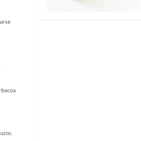
zarse
.
arbacoa
ucto.