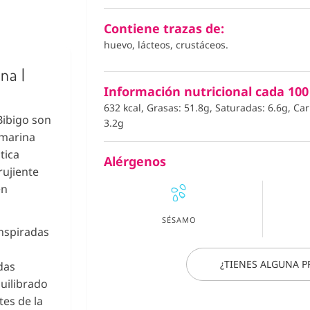
Contiene trazas de:
huevo, lácteos, crustáceos.
na |
Información nutricional cada 100
632 kcal, Grasas: 51.8g, Saturadas: 6.6g, Ca
Bibigo son
3.2g
 marina
tica
Alérgenos
rujiente
en
SÉSAMO
nspiradas
¿TIENES ALGUNA 
das
uilibrado
tes de la