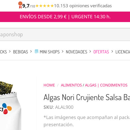
9,7
★★★★★
★★★★★
10.153 opiniones verificadas
/10
ENVÍOS DESDE 2,99 € | URGENTE 14:30 h.
ACKS
BEBIDAS
MINI SHOPS
NOVEDADES
OFERTAS
LICENCI
HOME
/
ALIMENTOS
/
ALGAS | CONDIMENTOS
Algas Nori Crujiente Salsa B
SKU
: ALAL900
*Las imágenes que acompañan al packa
presentación.