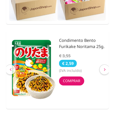
Condimento Bento
nidad
Furikake Noritama 25g.
€ 3,55
€ 2,59
(IVA incluído)
COMPRAR