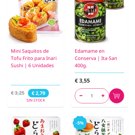
Mini Saquitos de
Edamame en
Tofu Frito para Inari
Conserva | Ita-San
Sushi | 6 Unidades
400g.
€ 3,55
€ 3,25
€ 2,79
SIN STOCK
-5%