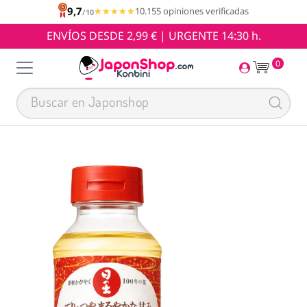
9,7
★★★★★
★★★★★
10.155 opiniones verificadas
/10
ENVÍOS DESDE 2,99 € | URGENTE 14:30 h.
0