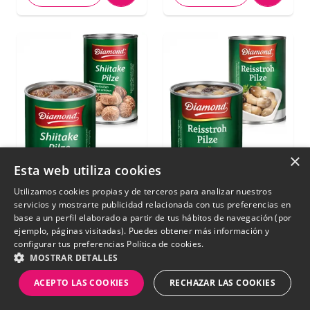
×
Esta web utiliza cookies
Utilizamos cookies propias y de terceros para analizar nuestros
servicios y mostrarte publicidad relacionada con tus preferencias en
base a un perfil elaborado a partir de tus hábitos de navegación (por
Setas Japonesas
Setas Japonesas de
ejemplo, páginas visitadas). Puedes obtener más información y
Shiitake 284g.
Arroz 425g.
configurar tus preferencias
Política de cookies.
MOSTRAR DETALLES
€ 1,80
€ 3,10
ACEPTO LAS COOKIES
RECHAZAR LAS COOKIES