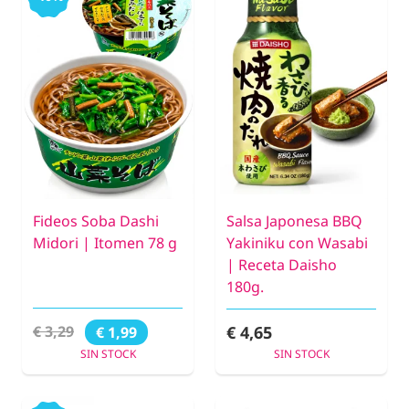
Fideos Soba Dashi
Salsa Japonesa BBQ
Midori | Itomen 78 g
Yakiniku con Wasabi
| Receta Daisho
180g.
€ 4,65
€ 3,29
€ 1,99
SIN STOCK
SIN STOCK