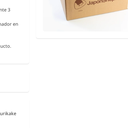
nte 3
onador en
ucto.
urikake
Fideos de Konjac
Shirataki con Ca