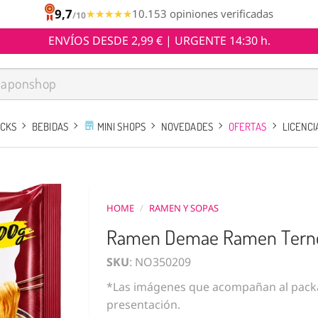
9,7
★★★★★
★★★★★
10.153 opiniones verificadas
/10
ENVÍOS DESDE 2,99 € | URGENTE 14:30 h.
ACKS
BEBIDAS
MINI SHOPS
NOVEDADES
OFERTAS
LICENCI
HOME
/
RAMEN Y SOPAS
Ramen Demae Ramen Terne
SKU
: NO350209
*Las imágenes que acompañan al packa
presentación.