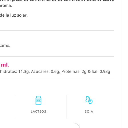
 aroma.
e la luz solar.
ésamo.
 ml.
ohidratos: 11.3g, Azúcares: 0.6g, Proteínas: 2g
&
Sal: 0.93g
LÁCTEOS
SOJA