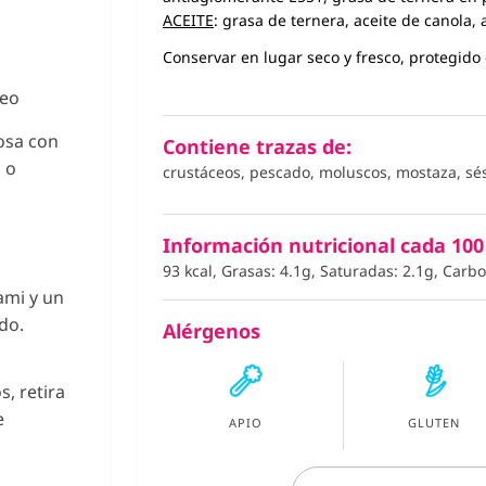
ACEITE
: grasa de ternera, aceite de canola,
Conservar en lugar seco y fresco, protegido d
neo
osa con
Contiene trazas de:
o o
crustáceos, pescado, moluscos, mostaza, s
Información nutricional cada 100
93 kcal, Grasas: 4.1g, Saturadas: 2.1g, Carb
ami y un
do.
Alérgenos
, retira
e
APIO
GLUTEN