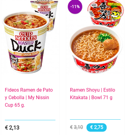
-11%
Fideos Ramen de Pato
Ramen Shoyu | Estilo
y Cebolla | My Nissin
Kitakata | Bowl 71 g
Cup 65 g.
2,13
3,10
2,75