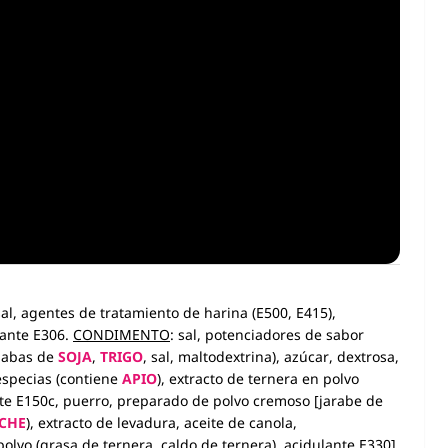
sal, agentes de tratamiento de harina (E500, E415),
dante E306.
CONDIMENTO
: sal, potenciadores de sabor
habas de
SOJA
,
TRIGO
, sal, maltodextrina), azúcar, dextrosa,
 especias (contiene
APIO
), extracto de ternera en polvo
ante E150c, puerro, preparado de polvo cremoso [jarabe de
CHE
), extracto de levadura, aceite de canola,
olvo (grasa de ternera, caldo de ternera), acidulante E330].