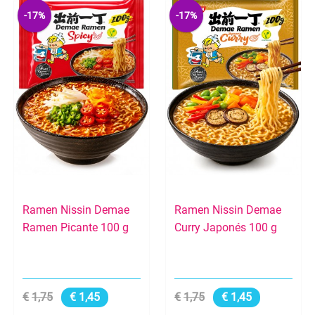
-17%
-17%
Ramen Nissin Demae
Ramen Nissin Demae
Ramen Picante 100 g
Curry Japonés 100 g
1,75
1,45
1,75
1,45