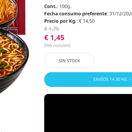
Cont.
: 100g.
Fecha consumo preferente
: 31/12/202
Precio por Kg.
: € 14,50
€ 1,75
€ 1,45
(IVA incluído)
SIN STOCK
ENVÍOS 14.30 HS. /