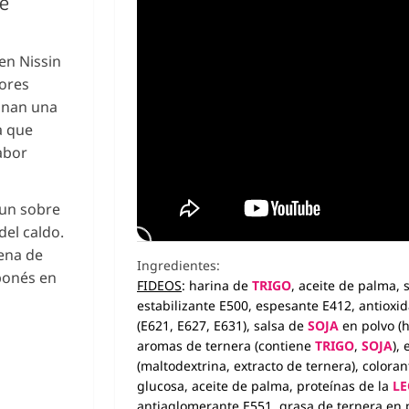
ae
en Nissin
bores
binan una
a que
abor
 un sobre
del caldo.
lena de
Ingredientes:
aponés en
FIDEOS
: harina de
TRIGO
, aceite de palma, 
estabilizante E500, espesante E412, antioxi
(E621, E627, E631), salsa de
SOJA
en polvo (
aromas de ternera (contiene
TRIGO
,
SOJA
),
(maltodextrina, extracto de ternera), color
glucosa, aceite de palma, proteínas de la
LE
antiaglomerante E551, grasa de ternera en p