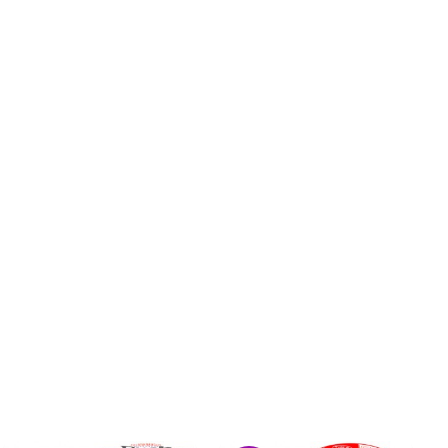
Aleatorios
€ 3,39
€ 2,75
(IVA incluído)
COMPRAR