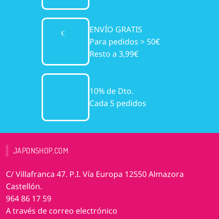
ENVÍO GRATIS
Para pedidos > 50€
Resto a 3,99€
10% de Dto.
Cada 5 pedidos
JAPONSHOP.COM
C/ Villafranca 47. P.I. Vía Europa 12550 Almazora
Castellón.
964 86 17 59
A través de correo electrónico