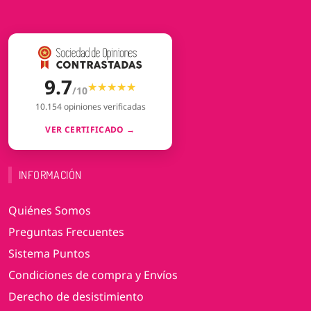
9.7
★★★★★
★★★★★
/10
10.154 opiniones verificadas
VER CERTIFICADO →
INFORMACIÓN
Quiénes Somos
Preguntas Frecuentes
Sistema Puntos
Condiciones de compra y Envíos
Derecho de desistimiento