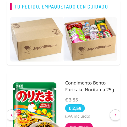
TU PEDIDO, EMPAQUETADO CON CUIDADO
Condimento Bento
nidad
Furikake Noritama 25g.
€ 3,55
€ 2,59
(IVA incluído)