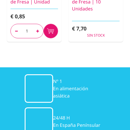
de Fresa | Unidad
de Fresa | 10
Unidades
€ 0,85
€ 7,70
SIN STOCK
Nº 1
En alimentación
asiática
24/48 H
En España Penínsular