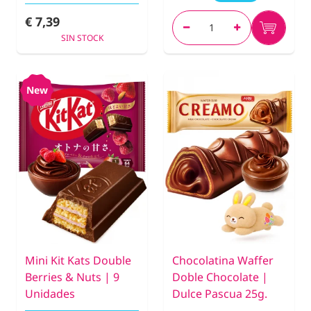
€ 7,39
SIN STOCK
New
Mini Kit Kats Double
Chocolatina Waffer
Berries & Nuts | 9
Doble Chocolate |
Unidades
Dulce Pascua 25g.