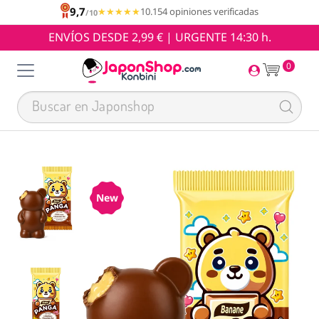
9,7
★★★★★
★★★★★
10.154 opiniones verificadas
/10
ENVÍOS DESDE 2,99 € | URGENTE 14:30 h.
0
New