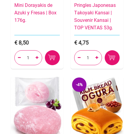
Mini Dorayakis de
Pringles Japonesas
Azuki y Fresas | Box
Takoyaki Kansai |
176g.
Souvenir Kansai |
TOP VENTAS 53g.
8,50
4,75




-4%