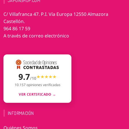
JAPONSHOP.COM
C/ Villafranca 47. P.I. Vía Europa 12550 Almazora
Castellón.
964 86 17 59
A través de correo electrónico
9.7
★★★★★
★★★★★
/10
10.157 opiniones verificadas
VER CERTIFICADO →
INFORMACIÓN
Quiénes Somos