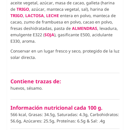
aceite vegetal, azúcar, masa de cacao, galleta (harina
de
TRIGO
, azúcar, manteca vegetal, sal), harina de
TRIGO
,
LACTOSA
,
LECHE
entera en polvo, manteca de
cacao, zumo de frambuesa en polvo, cacao en polvo,
fresas deshidratadas, pasta de
ALMENDRAS
, levadura,
emulgente E322 (
SOJA
), gasificante E500, acidulante
E330, aroma.
Conservar en un lugar fresco y seco, protegido de la luz
solar directa.
Contiene trazas de:
huevos, sésamo.
Información nutricional cada 100 g.
566 kcal, Grasas: 34.5g, Saturadas: 4.3g, Carbohidratos:
56.6g, Azúcares: 25.5g, Proteínas: 6.5g
&
Sal: .4g