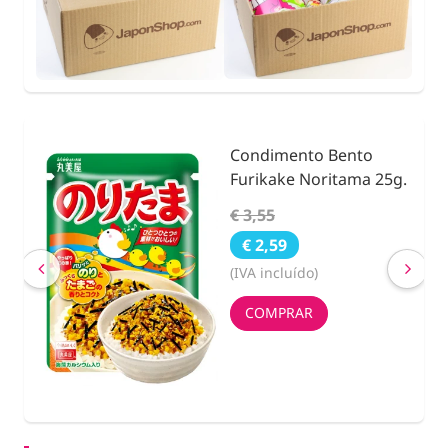
Condimento Bento
nidad
Furikake Noritama 25g.
€ 3,55
€ 2,59
(IVA incluído)
COMPRAR