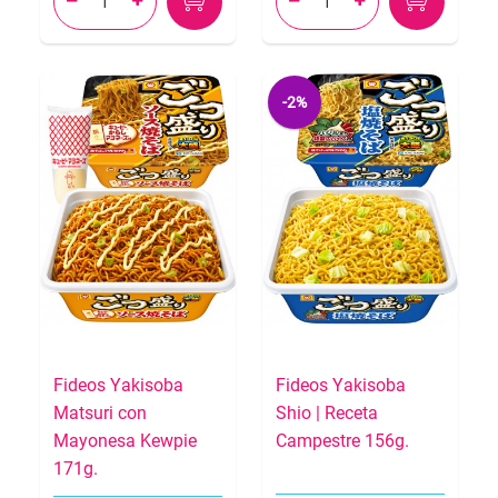




-2%
Fideos Yakisoba
Fideos Yakisoba
Matsuri con
Shio | Receta
Mayonesa Kewpie
Campestre 156g.
171g.