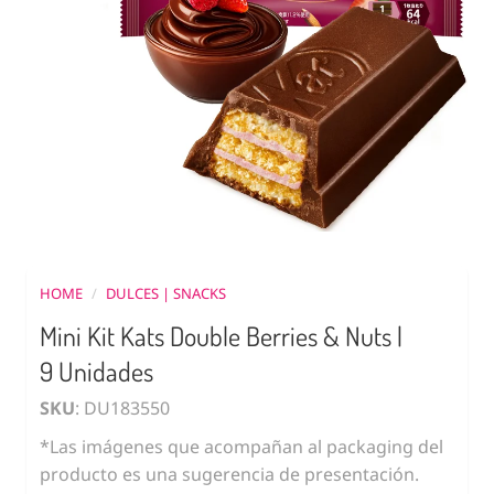
HOME
/
DULCES | SNACKS
Mini Kit Kats Double Berries & Nuts |
9 Unidades
SKU
: DU183550
*Las imágenes que acompañan al packaging del
producto es una sugerencia de presentación.