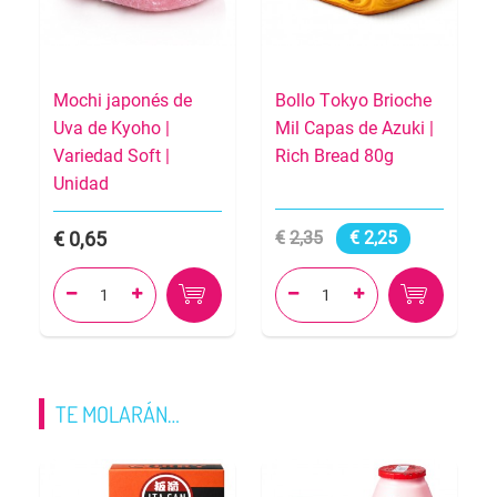
Mochi japonés de
Bollo Tokyo Brioche
Uva de Kyoho |
Mil Capas de Azuki |
Variedad Soft |
Rich Bread 80g
Unidad
0,65
2,35
2,25




TE MOLARÁN…