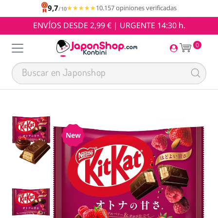
9,7
★★★★★
★★★★★
10.157 opiniones verificadas
/10
ENVÍOS DESDE 2,99 € | URGENTE 14:30 h.
0
New