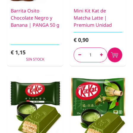
Barrita Osito
Mini Kit Kat de
Chocolate Negro y
Matcha Latte |
Banana | PANGA 50 g
Premium Unidad
€ 0,90
€ 1,15
SIN STOCK