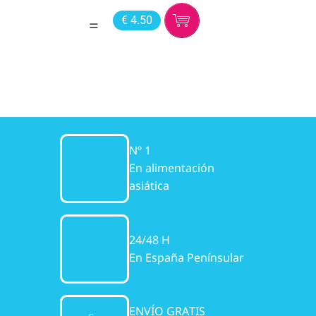
€ 4.50
Nº 1
En alimentación
asiática
24/48 H
En España Penínsular
ENVÍO GRATIS