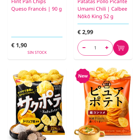
Flint Pan Chips
Patatas Pollo Picante
Queso Francés | 90 g
Umami Chili | Calbee
Nōkō King 52 g
€ 2,99
€ 1,90
SIN STOCK
New