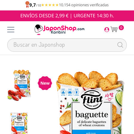
9,7
★★★★★
★★★★★
10.154 opiniones verificadas
/10
ENVÍOS DESDE 2,99 € | URGENTE 14:30 h.
0
New