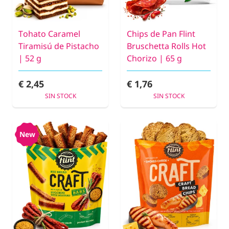
Tohato Caramel
Chips de Pan Flint
Tiramisú de Pistacho
Bruschetta Rolls Hot
| 52 g
Chorizo | 65 g
€ 2,45
€ 1,76
SIN STOCK
SIN STOCK
New