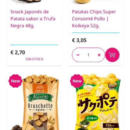
Snack Japonés de
Patatas Chips Super
Patata sabor a Trufa
Consomé Pollo |
Negra 48g.
Koikeya 52g.
€ 3,05
€ 2,70
SIN STOCK
New
New