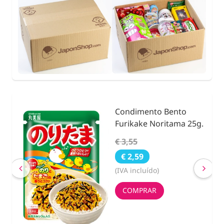
Condimento Bento
nidad
Furikake Noritama 25g.
€ 3,55
€ 2,59
(IVA incluído)
COMPRAR