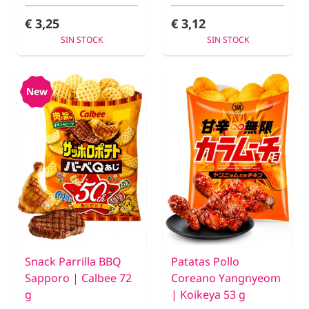
€ 3,25
€ 3,12
SIN STOCK
SIN STOCK
New
Snack Parrilla BBQ
Patatas Pollo
Sapporo | Calbee 72
Coreano Yangnyeom
g
| Koikeya 53 g