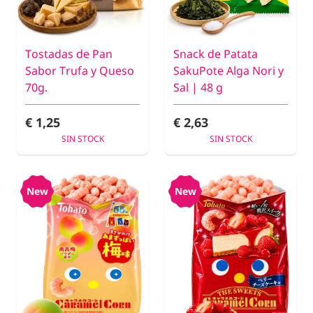
Tostadas de Pan
Snack de Patata
Sabor Trufa y Queso
SakuPote Alga Nori y
70g.
Sal | 48 g
€ 1,25
€ 2,63
SIN STOCK
SIN STOCK
New
New