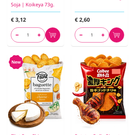
Soja | Koikeya 73g.
€ 3,12
€ 2,60
New