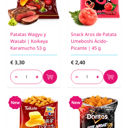
Patatas Wagyu y
Snack Aros de Patata
Wasabi | Koikeya
Umeboshi Ácido-
Karamucho 53 g
Picante | 45 g
€ 3,30
€ 2,40
New
New