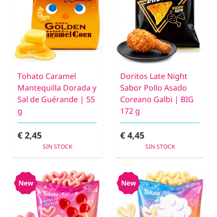
Tohato Caramel
Doritos Late Night
Mantequilla Dorada y
Sabor Pollo Asado
Sal de Guérande | 55
Coreano Galbi | BIG
g
172 g
€ 2,45
€ 4,45
SIN STOCK
SIN STOCK
New
New