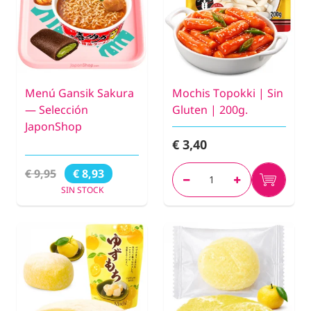
Menú Gansik Sakura
Mochis Topokki | Sin
— Selección
Gluten | 200g.
JaponShop
€ 3,40
€ 9,95
€ 8,93
SIN STOCK