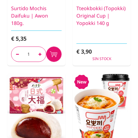
Surtido Mochis
Tteokbokki (Topokki)
Daifuku | Awon
Original Cup |
180g.
Yopokki 140 g
€ 5,35
€ 3,90
SIN STOCK
New