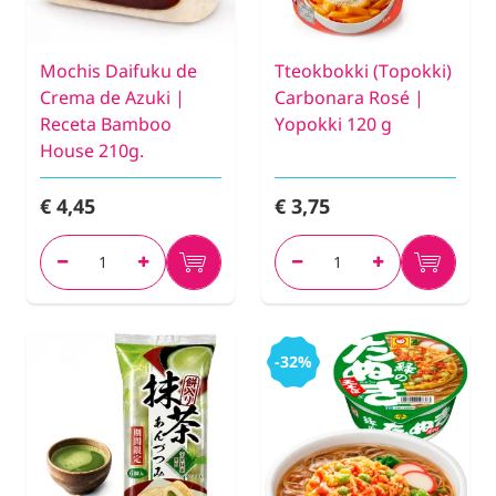
Mochis Daifuku de
Tteokbokki (Topokki)
Crema de Azuki |
Carbonara Rosé |
Receta Bamboo
Yopokki 120 g
House 210g.
€ 4,45
€ 3,75
-32%