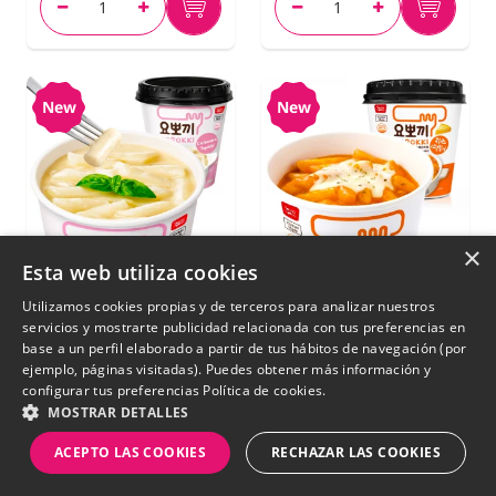
New
New
×
Esta web utiliza cookies
Utilizamos cookies propias y de terceros para analizar nuestros
servicios y mostrarte publicidad relacionada con tus preferencias en
base a un perfil elaborado a partir de tus hábitos de navegación (por
ejemplo, páginas visitadas). Puedes obtener más información y
Topokki Coreanos
Tteokbokki (Topokki)
configurar tus preferencias
Política de cookies.
Instantáneos con
Salsa de Queso |
MOSTRAR DETALLES
Salsa Carbonara |
Yopokki 120 g
ACEPTO LAS COOKIES
RECHAZAR LAS COOKIES
Yopokki 120g.
€ 3,75