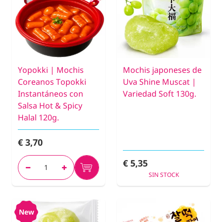
Yopokki | Mochis
Mochis japoneses de
Coreanos Topokki
Uva Shine Muscat |
Instantáneos con
Variedad Soft 130g.
Salsa Hot & Spicy
Halal 120g.
€ 3,70
€ 5,35
SIN STOCK
New