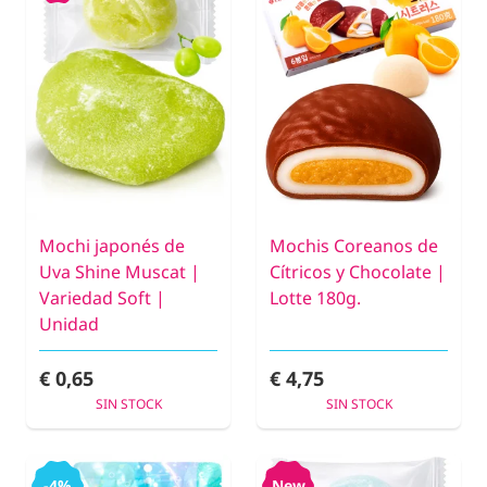
Mochi japonés de
Mochis Coreanos de
Uva Shine Muscat |
Cítricos y Chocolate |
Variedad Soft |
Lotte 180g.
Unidad
€ 0,65
€ 4,75
SIN STOCK
SIN STOCK
-4%
New