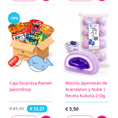
-19%
Caja Sorpresa Ramen
Mochis Japoneses de
JaponShop
Arándanos y Nube |
Receta Kubota 210g.
€ 5,50
€ 41,15
€ 33,27