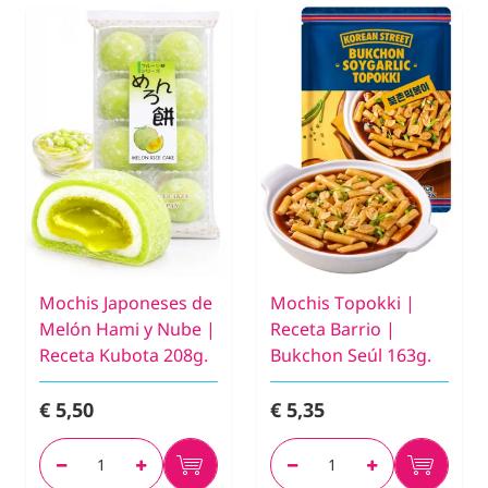
Mochis Japoneses de
Mochis Topokki |
Melón Hami y Nube |
Receta Barrio |
Receta Kubota 208g.
Bukchon Seúl 163g.
€ 5,50
€ 5,35