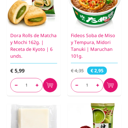
Dora Rolls de Matcha
Fideos Soba de Miso
y Mochi 162g. |
y Tempura, Midori
Receta de Kyoto | 6
Tanuki | Maruchan
unds.
101g.
€ 5,99
€ 4,35
€ 2,95