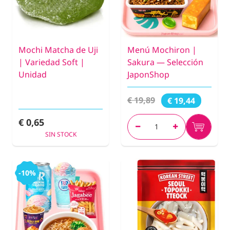
Mochi Matcha de Uji
Menú Mochiron |
| Variedad Soft |
Sakura — Selección
Unidad
JaponShop
€ 19,89
€ 19,44
€ 0,65
SIN STOCK
-10%