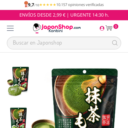
9,7
★★★★★
★★★★★
10.157 opiniones verificadas
/10
ENVÍOS DESDE 2,99 € | URGENTE 14:30 h.
0