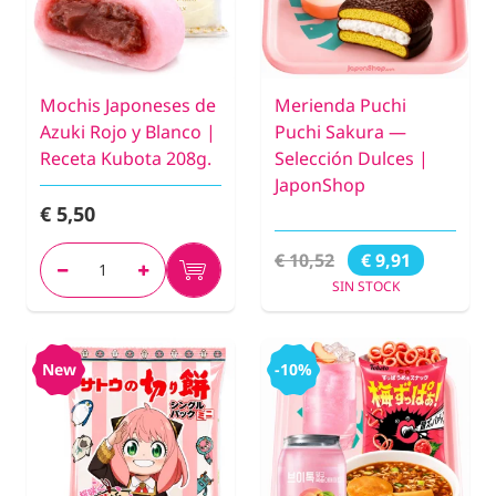
Mochis Japoneses de
Merienda Puchi
Azuki Rojo y Blanco |
Puchi Sakura —
Receta Kubota 208g.
Selección Dulces |
JaponShop
€ 5,50
€ 10,52
€ 9,91
SIN STOCK
New
-10%