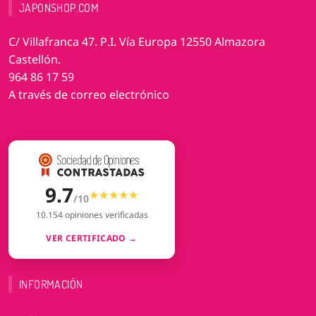
JAPONSHOP.COM
C/ Villafranca 47. P.I. Vía Europa 12550 Almazora
Castellón.
964 86 17 59
A través de correo electrónico
9.7
★★★★★
★★★★★
/10
10.154 opiniones verificadas
VER CERTIFICADO →
INFORMACIÓN