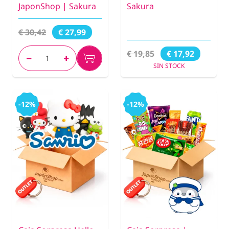
JaponShop | Sakura
Sakura
€ 30,42
€ 27,99
€ 19,85
€ 17,92
SIN STOCK
-12%
-12%