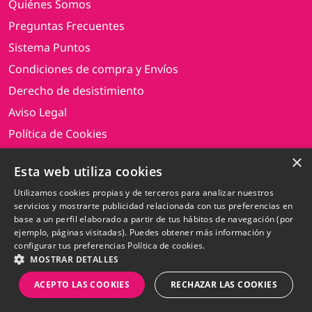
Quiénes Somos
Preguntas Frecuentes
Sistema Puntos
Condiciones de compra y Envíos
Derecho de desistimiento
Aviso Legal
Política de Cookies
Política de Privacidad
×
Esta web utiliza cookies
Blog
Utilizamos cookies propias y de terceros para analizar nuestros
Las Recetas de Toshiko
servicios y mostrarte publicidad relacionada con tus preferencias en
Contacto
base a un perfil elaborado a partir de tus hábitos de navegación (por
ejemplo, páginas visitadas). Puedes obtener más información y
SORTEO “SORTEO CAMISETA SELECCIÓN JAPÓN |
configurar tus preferencias
Política de cookies.
MUNDIAL 2026”
MOSTRAR DETALLES
ACEPTO LAS COOKIES
RECHAZAR LAS COOKIES
SIGUENOS