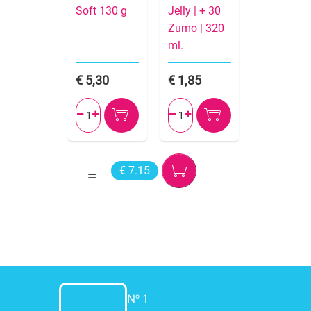
Soft 130 g
Jelly | + 30
Zumo | 320
ml.
5,30
1,85




€ 7.15
Nº 1