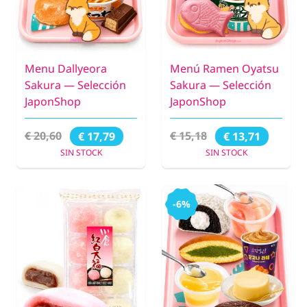
Menu Dallyeora
Menú Ramen Oyatsu
Sakura — Selección
Sakura — Selección
JaponShop
JaponShop
€ 20,60
€ 15,18
€ 17,79
€ 13,71
SIN STOCK
SIN STOCK
-6%