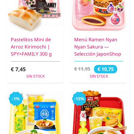
Pastelitos Mini de
Menú Ramen Nyan
Arroz Kirimochi |
Nyan Sakura —
SPY×FAMILY 300 g
Selección JaponShop
€ 7,45
€ 11,95
€ 10,75
SIN STOCK
SIN STOCK
-1%
-15%