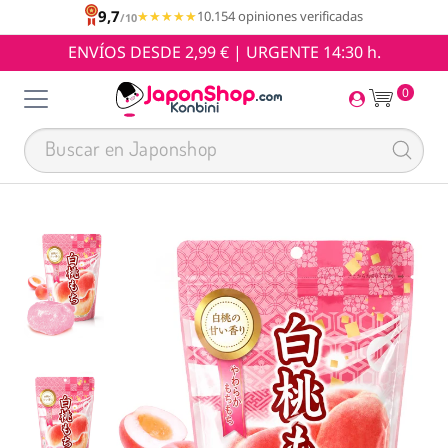
9,7
★★★★★
★★★★★
10.154 opiniones verificadas
/10
ENVÍOS DESDE 2,99 € | URGENTE 14:30 h.
0