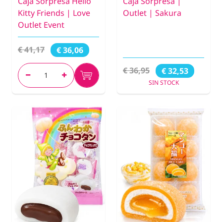
Caja Sorpresa Hello
Caja Sorpresa |
Kitty Friends | Love
Outlet | Sakura
Outlet Event
€ 41,17
€ 36,06
€ 36,95
€ 32,53
SIN STOCK