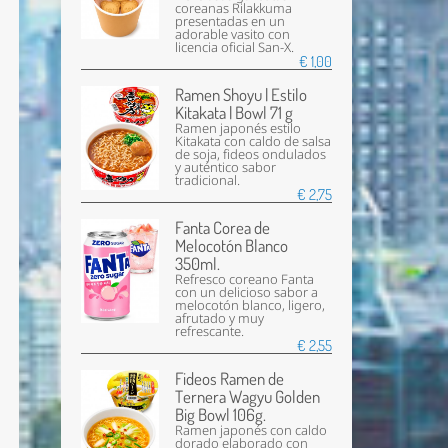
coreanas Rilakkuma
presentadas en un
adorable vasito con
licencia oficial San-X.
€ 1,00
Ramen Shoyu | Estilo
Kitakata | Bowl 71 g
Ramen japonés estilo
Kitakata con caldo de salsa
de soja, fideos ondulados
y auténtico sabor
tradicional.
€ 2,75
Fanta Corea de
Melocotón Blanco
350ml.
Refresco coreano Fanta
con un delicioso sabor a
melocotón blanco, ligero,
afrutado y muy
refrescante.
€ 2,55
Fideos Ramen de
Ternera Wagyu Golden
Big Bowl 106g.
Ramen japonés con caldo
dorado elaborado con