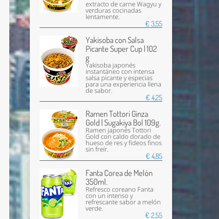
extracto de carne Wagyu y
verduras cocinadas
lentamente.
€ 3,55
Yakisoba con Salsa
Picante Super Cup | 102
g
Yakisoba japonés
instantáneo con intensa
salsa picante y especias
para una experiencia llena
de sabor.
€ 4,25
Ramen Tottori Ginza
Gold | Sugakiya Bol 109g.
Ramen japonés Tottori
Gold con caldo dorado de
hueso de res y fideos finos
sin freír.
€ 4,85
Fanta Corea de Melón
350ml.
Refresco coreano Fanta
con un intenso y
refrescante sabor a melón
verde.
€ 2,55