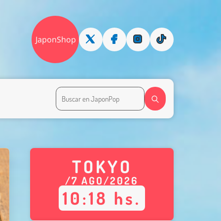
JaponShop
TOKYO
/
7
AGO
/
2026
10
:
18
hs.