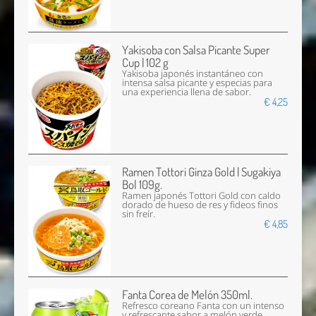
Yakisoba con Salsa Picante Super
Cup | 102 g
Yakisoba japonés instantáneo con
intensa salsa picante y especias para
una experiencia llena de sabor.
€ 4,25
Ramen Tottori Ginza Gold | Sugakiya
Bol 109g.
Ramen japonés Tottori Gold con caldo
dorado de hueso de res y fideos finos
sin freír.
€ 4,85
Fanta Corea de Melón 350ml.
Refresco coreano Fanta con un intenso
y refrescante sabor a melón verde.