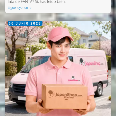
lata de FANTA? Sí, has leído bien.
Sigue leyendo →
30
JUNIO
2026