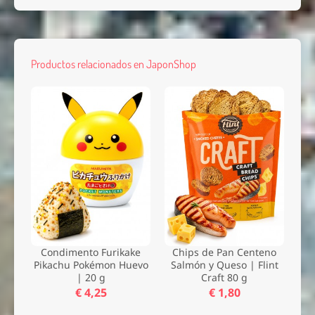
Productos relacionados en JaponShop
Condimento Furikake
Chips de Pan Centeno
Pikachu Pokémon Huevo
Salmón y Queso | Flint
| 20 g
Craft 80 g
€ 4,25
€ 1,80