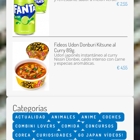
€ 2,55
Fideos Udon Donburi Kitsune al
Curry 89g.
Udon japonés instantáneo al curry
Nissin Donbei, caldo intenso con carne
y especias aromáticas.
€ 4,55
Categorías
ACTUALIDAD
ANIMALES
ANIME
COCHES
COMBINI LOVERS
COMIDA
CONCURSOS
COREA
CURIOSIDADES
GO JAPAN VÍDEOS!