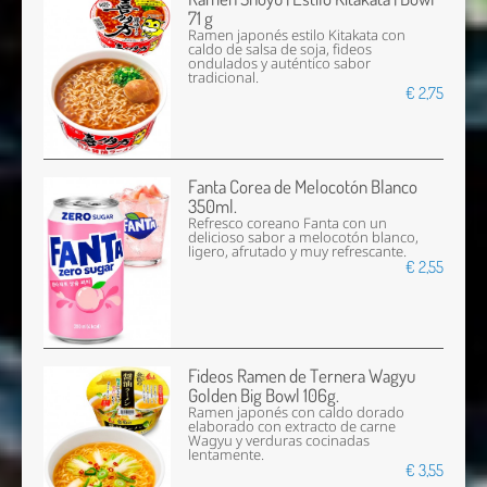
71 g
Ramen japonés estilo Kitakata con
caldo de salsa de soja, fideos
ondulados y auténtico sabor
tradicional.
€ 2,75
Fanta Corea de Melocotón Blanco
350ml.
Refresco coreano Fanta con un
delicioso sabor a melocotón blanco,
ligero, afrutado y muy refrescante.
€ 2,55
Fideos Ramen de Ternera Wagyu
Golden Big Bowl 106g.
Ramen japonés con caldo dorado
elaborado con extracto de carne
Wagyu y verduras cocinadas
lentamente.
€ 3,55