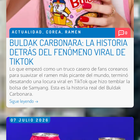
ACTUALIDAD
,
COREA
,
RAMEN
0
BULDAK CARBONARA: LA HISTORIA
DETRÁS DEL FENÓMENO VIRAL DE
TIKTOK
Lo que empezó como un truco casero de fans coreanos
para suavizar el ramen más picante del mundo, terminó
desatando una locura viral en TikTok que hizo temblar la
bolsa de Samyang. Esta es la historia real del Buldak
Carbonara.
Sigue leyendo →
Nombre *
07
JULIO
2026
Email *
Comentario *