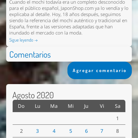
Cuando el mochi todavía era un completo desconocido
para el público español, JaponShop.com ya lo vendía y lo
explicaba al detalle. Hoy, 18 años después, seguimos
siendo la referencia del mochi auténtico y tradicional en
España, frente a las versiones adaptadas que han
inundado el mercado con la moda.
Sigue leyendo →
Comentarios
Agregar comentario
Agosto 2020
Do
Lu
Ma
Mi
Ju
Vi
Sa
1
2
3
4
5
6
7
8