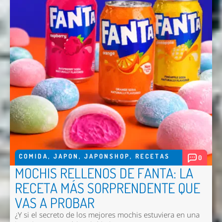
Enviar
COMIDA
,
JAPON
,
JAPONSHOP
,
RECETAS
0
MOCHIS RELLENOS DE FANTA: LA
RECETA MÁS SORPRENDENTE QUE
VAS A PROBAR
¿Y si el secreto de los mejores mochis estuviera en una