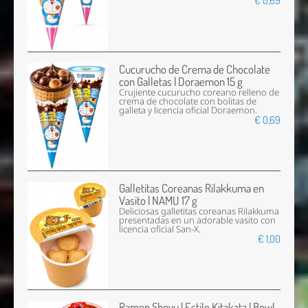
€ 0,69
Cucurucho de Crema de Chocolate
con Galletas | Doraemon 15 g
Crujiente cucurucho coreano relleno de
crema de chocolate con bolitas de
galleta y licencia oficial Doraemon.
€ 0,69
Galletitas Coreanas Rilakkuma en
Vasito | NAMU 17 g
Deliciosas galletitas coreanas Rilakkuma
presentadas en un adorable vasito con
licencia oficial San-X.
€ 1,00
Ramen Shoyu | Estilo Kitakata | Bowl