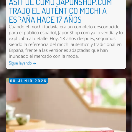
ASÍ FUE COMO JAPONSHOP.COM
TRAJO EL AUTÉNTICO MOCHI A
ESPAÑA HACE 17 AÑOS
Cuando el mochi todavía era un completo desconocido
para el público español, JaponShop.com ya lo vendía y lo
explicaba al detalle. Hoy, 18 años después, seguimos
siendo la referencia del mochi auténtico y tradicional en
España, frente a las versiones adaptadas que han
inundado el mercado con la moda.
Sigue leyendo →
08
JUNIO
2026