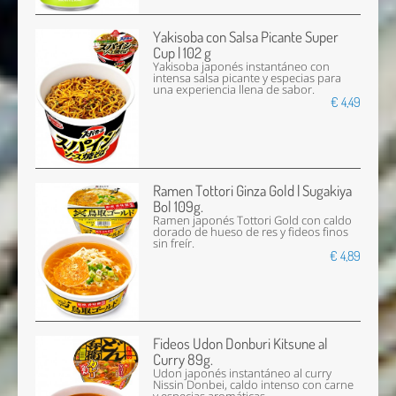
Yakisoba con Salsa Picante Super
Cup | 102 g
Yakisoba japonés instantáneo con
intensa salsa picante y especias para
una experiencia llena de sabor.
€ 4,49
Ramen Tottori Ginza Gold | Sugakiya
Bol 109g.
Ramen japonés Tottori Gold con caldo
dorado de hueso de res y fideos finos
sin freír.
€ 4,89
Fideos Udon Donburi Kitsune al
Curry 89g.
Udon japonés instantáneo al curry
Nissin Donbei, caldo intenso con carne