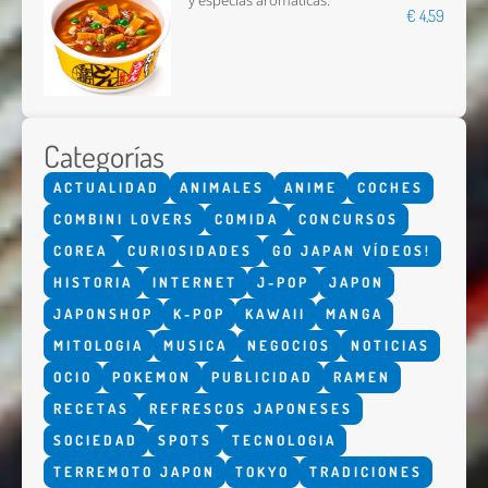
y especias aromáticas.
€ 4,59
Categorías
ACTUALIDAD
ANIMALES
ANIME
COCHES
COMBINI LOVERS
COMIDA
CONCURSOS
COREA
CURIOSIDADES
GO JAPAN VÍDEOS!
HISTORIA
INTERNET
J-POP
JAPON
JAPONSHOP
K-POP
KAWAII
MANGA
MITOLOGIA
MUSICA
NEGOCIOS
NOTICIAS
OCIO
POKEMON
PUBLICIDAD
RAMEN
RECETAS
REFRESCOS JAPONESES
SOCIEDAD
SPOTS
TECNOLOGIA
TERREMOTO JAPON
TOKYO
TRADICIONES