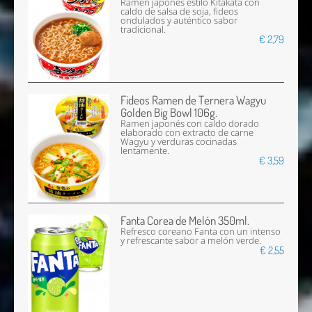
Ramen japonés estilo Kitakata con
caldo de salsa de soja, fideos
ondulados y auténtico sabor
tradicional.
€ 2,79
Fideos Ramen de Ternera Wagyu
Golden Big Bowl 106g.
Ramen japonés con caldo dorado
elaborado con extracto de carne
Wagyu y verduras cocinadas
lentamente.
€ 3,59
Fanta Corea de Melón 350ml.
Refresco coreano Fanta con un intenso
y refrescante sabor a melón verde.
€ 2,55