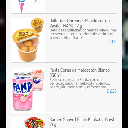
Galletitas Coreanas Rilakkuma en
Vasito | NAMU 17 g
Deliciosas galletitas coreanas Rilakkuma
presentadas en un adorable vasito con
licencia oficial San-X.
€ 1,00
Fanta Corea de Melocotón Blanco
350ml.
Refresco coreano Fanta con un
delicioso sabor a melocotón blanco,
ligero, afrutado y muy refrescante.
€ 2,55
Ramen Shoyu | Estilo Kitakata | Bowl
71 g