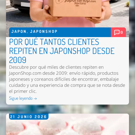
JAPON
,
JAPONSHOP
0
POR QUÉ TANTOS CLIENTES
REPITEN EN JAPONSHOP DESDE
2009
Descubre por qué miles de clientes repiten en
JaponShop.com desde 2009: envío rápido, productos
japoneses y coreanos difíciles de encontrar, embalaje
cuidado y una experiencia de compra que se nota desde
el primer clic.
Sigue leyendo →
21
JUNIO
2026