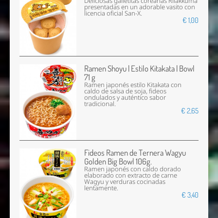
Deliciosas galletitas coreanas Rilakkuma
presentadas en un adorable vasito con
licencia oficial San-X.
€ 1,00
Ramen Shoyu | Estilo Kitakata | Bowl
71 g
Ramen japonés estilo Kitakata con
caldo de salsa de soja, fideos
ondulados y auténtico sabor
tradicional.
€ 2,65
Fideos Ramen de Ternera Wagyu
Golden Big Bowl 106g.
Ramen japonés con caldo dorado
elaborado con extracto de carne
Wagyu y verduras cocinadas
lentamente.
€ 3,40