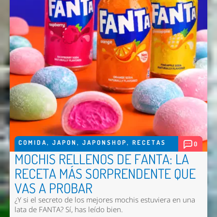
COMIDA
,
JAPON
,
JAPONSHOP
,
RECETAS
0
MOCHIS RELLENOS DE FANTA: LA
RECETA MÁS SORPRENDENTE QUE
VAS A PROBAR
¿Y si el secreto de los mejores mochis estuviera en una
lata de FANTA? Sí, has leído bien.