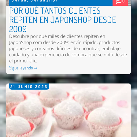
JAPON
,
JAPONSHOP
0
POR QUÉ TANTOS CLIENTES
REPITEN EN JAPONSHOP DESDE
2009
Descubre por qué miles de clientes repiten en
JaponShop.com desde 2009: envío rápido, productos
japoneses y coreanos difíciles de encontrar, embalaje
cuidado y una experiencia de compra que se nota desde
el primer clic.
Nombre *
Sigue leyendo →
Email *
21
JUNIO
2026
Comentario *