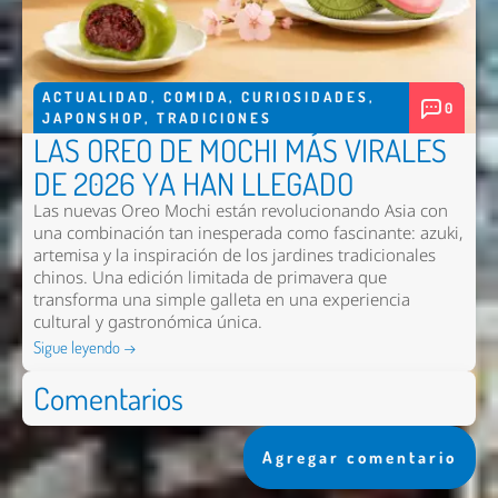
ACTUALIDAD
,
COMIDA
,
CURIOSIDADES
,
0
JAPONSHOP
,
TRADICIONES
LAS OREO DE MOCHI MÁS VIRALES
DE 2026 YA HAN LLEGADO
Las nuevas
Oreo Mochi
están revolucionando Asia con
una combinación tan inesperada como fascinante: azuki,
artemisa y la inspiración de los jardines tradicionales
chinos. Una edición limitada de primavera que
transforma una simple galleta en una experiencia
cultural y gastronómica única.
Sigue leyendo →
Comentarios
Agregar comentario