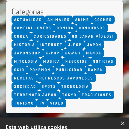
Categorías
ACTUALIDAD
ANIMALES
ANIME
COCHES
COMBINI LOVERS
COMIDA
CONCURSOS
COREA
CURIOSIDADES
GO JAPAN VÍDEOS!
HISTORIA
INTERNET
J-POP
JAPON
JAPONSHOP
K-POP
KAWAII
MANGA
MITOLOGIA
MUSICA
NEGOCIOS
NOTICIAS
OCIO
POKEMON
PUBLICIDAD
RAMEN
RECETAS
REFRESCOS JAPONESES
SOCIEDAD
SPOTS
TECNOLOGIA
TERREMOTO JAPON
TOKYO
TRADICIONES
TURISMO
TV
VIDEO
×
Esta web utiliza cookies