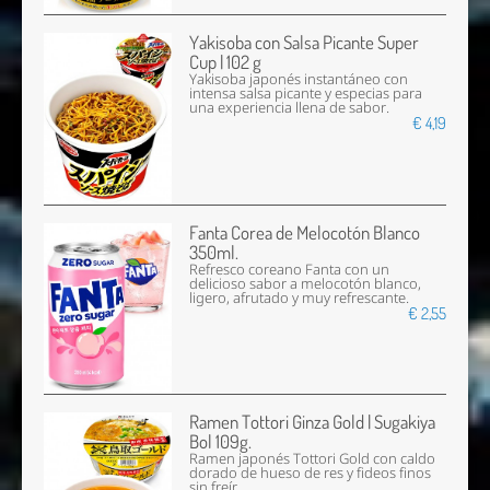
Yakisoba con Salsa Picante Super
Cup | 102 g
Yakisoba japonés instantáneo con
intensa salsa picante y especias para
una experiencia llena de sabor.
€ 4,19
Fanta Corea de Melocotón Blanco
350ml.
Refresco coreano Fanta con un
delicioso sabor a melocotón blanco,
ligero, afrutado y muy refrescante.
€ 2,55
Ramen Tottori Ginza Gold | Sugakiya
Bol 109g.
Ramen japonés Tottori Gold con caldo
dorado de hueso de res y fideos finos
sin freír.